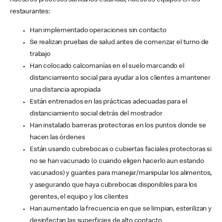
nuestros procesos sanitarios estándar, nuestros equipos en los
restaurantes:
Han implementado operaciones sin contacto
Se realizan pruebas de salud antes de comenzar el turno de
trabajo
Han colocado calcomanías en el suelo marcando el
distanciamiento social para ayudar a los clientes a mantener
una distancia apropiada
Están entrenados en las prácticas adecuadas para el
distanciamiento social detrás del mostrador
Han instalado barreras protectoras en los puntos donde se
hacen las órdenes
Están usando cubrebocas o cubiertas faciales protectoras si
no se han vacunado (o cuando eligen hacerlo aun estando
vacunados) y guantes para manejar/manipular los alimentos,
y asegurando que haya cubrebocas disponibles para los
gerentes, el equipo y los clientes
Han aumentado la frecuencia en que se limpian, esterilizan y
desinfectan las superficies de alto contacto