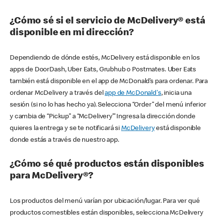
¿Cómo sé si el servicio de McDelivery® está
disponible en mi dirección?
Dependiendo de dónde estés, McDelivery está disponible en los
apps de DoorDash, Uber Eats, Grubhub o Postmates. Uber Eats
también está disponible en el app de McDonald’s para ordenar. Para
ordenar McDelivery a través del
app de McDonald's
, inicia una
sesión (si no lo has hecho ya). Selecciona “Order” del menú inferior
y cambia de “Pickup” a “McDelivery’” Ingresa la dirección donde
quieres la entrega y se te notificará si
McDelivery
está disponible
donde estás a través de nuestro app.
¿Cómo sé qué productos están disponibles
para McDelivery®?
Los productos del menú varían por ubicación/lugar. Para ver qué
productos comestibles están disponibles, selecciona McDelivery