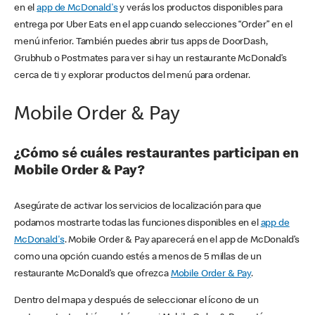
en el
app de McDonald's
y verás los productos disponibles para
entrega por Uber Eats en el app cuando selecciones “Order” en el
menú inferior. También puedes abrir tus apps de DoorDash,
Grubhub o Postmates para ver si hay un restaurante McDonald’s
cerca de ti y explorar productos del menú para ordenar.
Mobile Order & Pay
¿Cómo sé cuáles restaurantes participan en
Mobile Order & Pay?
Asegúrate de activar los servicios de localización para que
podamos mostrarte todas las funciones disponibles en el
app de
McDonald's
. Mobile Order & Pay aparecerá en el app de McDonald’s
como una opción cuando estés a menos de 5 millas de un
restaurante McDonald’s que ofrezca
Mobile Order & Pay
.
Dentro del mapa y después de seleccionar el ícono de un