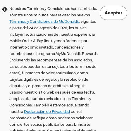
Nuestros Términos y Condiciones han cambiado.
Aceptar
Tómate unos minutos para revisar los nuevos
Términos y Condiciones de McDonald’s
, vigentes
a partir del 24 de agosto de 2026, los cuales
incluyen actualizaciones de nuestra experiencia
Mobile Order & Pay (incluyendo órdenes por
internet o como invitado, cancelaciones y
reembolsos), el programa MyMcDonald’s Rewards
(incluyendo las recompensas de los asociados,
las cuales pueden estar sujetas a los términos de
estos), funciones de valor acumulado, como
tarjetas digitales de regalo, y la resolución de
disputas y el proceso de arbitraje. Al seguir
usando nuestro sitio web después de esa fecha,
aceptas el acuerdo revisado de los Términos y
Condiciones. También estamos actualizando
nuestra
Declaración de Privacidad
con el
propósito de reflejar cómo podemos colaborar
con ciertos socios publicitarios para brindarte