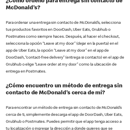
¿Cómo ordeno para entrega sin contacto de
McDonald’s?
Para ordenar una entrega sin contacto de McDonald’s, selecciona
tus productos favoritos en DoorDash, Uber Eats, Grubhub o
Postmates como siempre haces. Después, al hacer el checkout,
selecciona la opción “Leave at my door” (dejar en la puerta) en el
app de Uber Eats, la opción “Leave at my door” en el app de
DoorDash, “contact-free delivery” (entrega si contacto) en el app de
Grubhub o elige “Leave order at my door” como la ubicación de
entrega en Postmates.
¿Cómo encuentro un método de entrega sin
contacto de McDonald’s cerca de mí?
Para encontrar un método de entrega sin contacto de McDonald’s
cerca de ti, simplemente descarga el app de DoorDash, Uber Eats,
Grubhub o Postmates. Puedes permitir que el app tenga acceso a
tu localización o ingresar la dirección a donde quieres que se