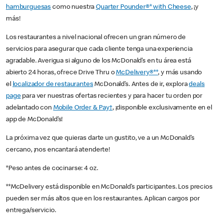
hamburguesas
como nuestra
Quarter Pounder®* with Cheese
, ¡y
más!
Los restaurantes a nivel nacional ofrecen un gran número de
servicios para asegurar que cada cliente tenga una experiencia
agradable. Averigua si alguno de los McDonald’s en tu área está
abierto 24 horas, ofrece Drive Thru o
McDelivery®**
, y más usando
el
localizador de restaurantes
McDonald’s. Antes de ir, explora
deals
page
para ver nuestras ofertas recientes y para hacer tu orden por
adelantado con
Mobile Order & Pay†
, ¡disponible exclusivamente en el
app de McDonald’s!
La próxima vez que quieras darte un gustito, ve a un McDonald’s
cercano, ¡nos encantará atenderte!
*Peso antes de cocinarse: 4 oz.
**McDelivery está disponible en McDonald’s participantes. Los precios
pueden ser más altos que en los restaurantes. Aplican cargos por
entrega/servicio.