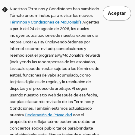
Nuestros Términos y Condiciones han cambiado.
Aceptar
Tómate unos minutos para revisar los nuevos
Términos y Condiciones de McDonald’s
, vigentes
a partir del 24 de agosto de 2026, los cuales
incluyen actualizaciones de nuestra experiencia
Mobile Order & Pay (incluyendo órdenes por
internet o como invitado, cancelaciones y
reembolsos), el programa MyMcDonald’s Rewards
(incluyendo las recompensas de los asociados,
las cuales pueden estar sujetas a los términos de
estos), funciones de valor acumulado, como
tarjetas digitales de regalo, y la resolución de
disputas y el proceso de arbitraje. Al seguir
usando nuestro sitio web después de esa fecha,
aceptas el acuerdo revisado de los Términos y
Condiciones. También estamos actualizando
nuestra
Declaración de Privacidad
con el
propósito de reflejar cómo podemos colaborar
con ciertos socios publicitarios para brindarte