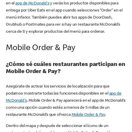
en el
app de McDonald's
y verás los productos disponibles para
entrega por Uber Eats en el app cuando selecciones “Order” en el
menú inferior. También puedes abrir tus apps de DoorDash,
Grubhub o Postmates para ver si hay un restaurante McDonald’s
cerca de ti y explorar productos del menú para ordenar.
Mobile Order & Pay
¿Cómo sé cuáles restaurantes participan en
Mobile Order & Pay?
Asegúrate de activar los servicios de localización para que
podamos mostrarte todas las funciones disponibles en el
app de
McDonald's
. Mobile Order & Pay aparecerá en el app de McDonald’s
como una opción cuando estés a menos de 5 millas de un
restaurante McDonald’s que ofrezca
Mobile Order & Pay
.
Dentro del mapa y después de seleccionar el ícono de un