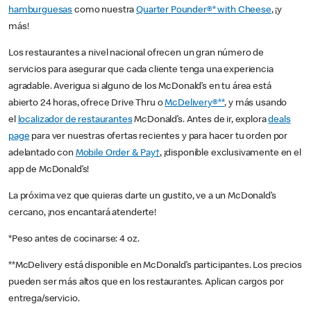
hamburguesas
como nuestra
Quarter Pounder®* with Cheese
, ¡y
más!
Los restaurantes a nivel nacional ofrecen un gran número de
servicios para asegurar que cada cliente tenga una experiencia
agradable. Averigua si alguno de los McDonald’s en tu área está
abierto 24 horas, ofrece Drive Thru o
McDelivery®**
, y más usando
el
localizador de restaurantes
McDonald’s. Antes de ir, explora
deals
page
para ver nuestras ofertas recientes y para hacer tu orden por
adelantado con
Mobile Order & Pay†
, ¡disponible exclusivamente en el
app de McDonald’s!
La próxima vez que quieras darte un gustito, ve a un McDonald’s
cercano, ¡nos encantará atenderte!
*Peso antes de cocinarse: 4 oz.
**McDelivery está disponible en McDonald’s participantes. Los precios
pueden ser más altos que en los restaurantes. Aplican cargos por
entrega/servicio.