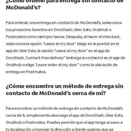
¿Cómo ordeno para entrega sin contacto de
McDonald’s?
Para ordenar una entrega sin contacto de McDonald’s, selecciona
tus productos favoritos en DoorDash, Uber Eats, Grubhub o
Postmates como siempre haces. Después, al hacer el checkout,
selecciona la opción “Leave at my door” (dejar en la puerta) en el
app de Uber Eats, la opción “Leave at my door” en el app de
DoorDash, “contact-free delivery” (entrega si contacto) en el app de
Grubhub o elige “Leave order at my door” como la ubicación de
entrega en Postmates.
¿Cómo encuentro un método de entrega sin
contacto de McDonald’s cerca de mí?
Para encontrar un método de entrega sin contacto de McDonald’s
cerca de ti, simplemente descarga el app de DoorDash, Uber Eats,
Grubhub o Postmates. Puedes permitir que el app tenga acceso a
tu localización o ingresar la dirección a donde quieres que se