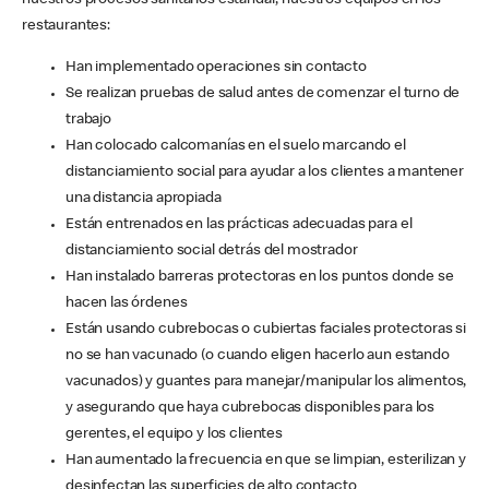
nuestros procesos sanitarios estándar, nuestros equipos en los
restaurantes:
Han implementado operaciones sin contacto
Se realizan pruebas de salud antes de comenzar el turno de
trabajo
Han colocado calcomanías en el suelo marcando el
distanciamiento social para ayudar a los clientes a mantener
una distancia apropiada
Están entrenados en las prácticas adecuadas para el
distanciamiento social detrás del mostrador
Han instalado barreras protectoras en los puntos donde se
hacen las órdenes
Están usando cubrebocas o cubiertas faciales protectoras si
no se han vacunado (o cuando eligen hacerlo aun estando
vacunados) y guantes para manejar/manipular los alimentos,
y asegurando que haya cubrebocas disponibles para los
gerentes, el equipo y los clientes
Han aumentado la frecuencia en que se limpian, esterilizan y
desinfectan las superficies de alto contacto