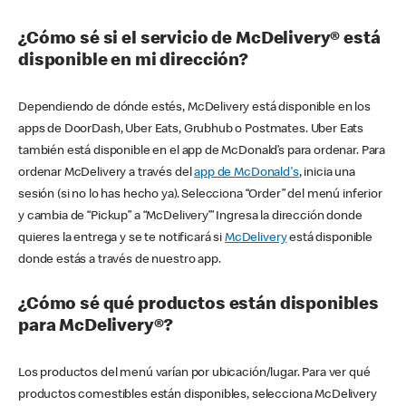
¿Cómo sé si el servicio de McDelivery® está
disponible en mi dirección?
Dependiendo de dónde estés, McDelivery está disponible en los
apps de DoorDash, Uber Eats, Grubhub o Postmates. Uber Eats
también está disponible en el app de McDonald’s para ordenar. Para
ordenar McDelivery a través del
app de McDonald's
, inicia una
sesión (si no lo has hecho ya). Selecciona “Order” del menú inferior
y cambia de “Pickup” a “McDelivery’” Ingresa la dirección donde
quieres la entrega y se te notificará si
McDelivery
está disponible
donde estás a través de nuestro app.
¿Cómo sé qué productos están disponibles
para McDelivery®?
Los productos del menú varían por ubicación/lugar. Para ver qué
productos comestibles están disponibles, selecciona McDelivery