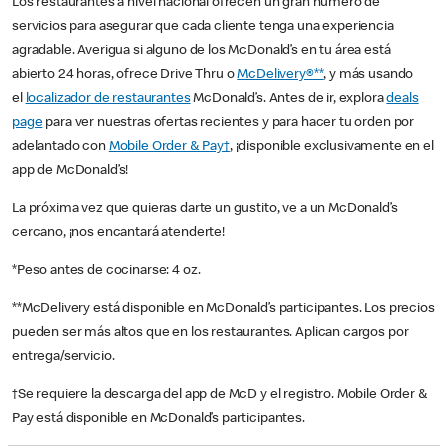
Los restaurantes a nivel nacional ofrecen un gran número de
servicios para asegurar que cada cliente tenga una experiencia
agradable. Averigua si alguno de los McDonald’s en tu área está
abierto 24 horas, ofrece Drive Thru o
McDelivery®**
, y más usando
el
localizador de restaurantes
McDonald’s. Antes de ir, explora
deals
page
para ver nuestras ofertas recientes y para hacer tu orden por
adelantado con
Mobile Order & Pay†
, ¡disponible exclusivamente en el
app de McDonald’s!
La próxima vez que quieras darte un gustito, ve a un McDonald’s
cercano, ¡nos encantará atenderte!
*Peso antes de cocinarse: 4 oz.
**McDelivery está disponible en McDonald’s participantes. Los precios
pueden ser más altos que en los restaurantes. Aplican cargos por
entrega/servicio.
†Se requiere la descarga del app de McD y el registro. Mobile Order &
Pay está disponible en McDonald’s participantes.