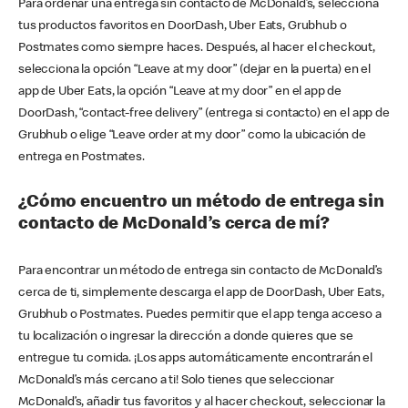
Para ordenar una entrega sin contacto de McDonald’s, selecciona
tus productos favoritos en DoorDash, Uber Eats, Grubhub o
Postmates como siempre haces. Después, al hacer el checkout,
selecciona la opción “Leave at my door” (dejar en la puerta) en el
app de Uber Eats, la opción “Leave at my door” en el app de
DoorDash, “contact-free delivery” (entrega si contacto) en el app de
Grubhub o elige “Leave order at my door” como la ubicación de
entrega en Postmates.
¿Cómo encuentro un método de entrega sin
contacto de McDonald’s cerca de mí?
Para encontrar un método de entrega sin contacto de McDonald’s
cerca de ti, simplemente descarga el app de DoorDash, Uber Eats,
Grubhub o Postmates. Puedes permitir que el app tenga acceso a
tu localización o ingresar la dirección a donde quieres que se
entregue tu comida. ¡Los apps automáticamente encontrarán el
McDonald’s más cercano a ti! Solo tienes que seleccionar
McDonald’s, añadir tus favoritos y al hacer checkout, seleccionar la