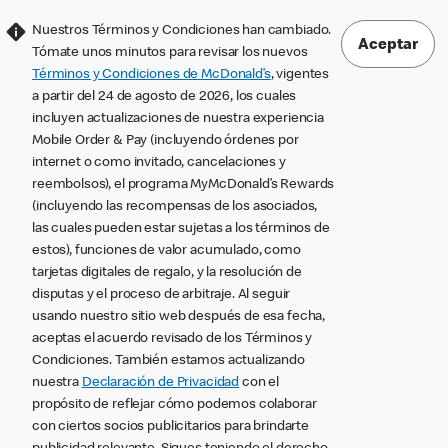
Nuestros Términos y Condiciones han cambiado.
Aceptar
Tómate unos minutos para revisar los nuevos
Términos y Condiciones de McDonald’s
, vigentes
a partir del 24 de agosto de 2026, los cuales
incluyen actualizaciones de nuestra experiencia
Mobile Order & Pay (incluyendo órdenes por
internet o como invitado, cancelaciones y
reembolsos), el programa MyMcDonald’s Rewards
(incluyendo las recompensas de los asociados,
las cuales pueden estar sujetas a los términos de
estos), funciones de valor acumulado, como
tarjetas digitales de regalo, y la resolución de
disputas y el proceso de arbitraje. Al seguir
usando nuestro sitio web después de esa fecha,
aceptas el acuerdo revisado de los Términos y
Condiciones. También estamos actualizando
nuestra
Declaración de Privacidad
con el
propósito de reflejar cómo podemos colaborar
con ciertos socios publicitarios para brindarte