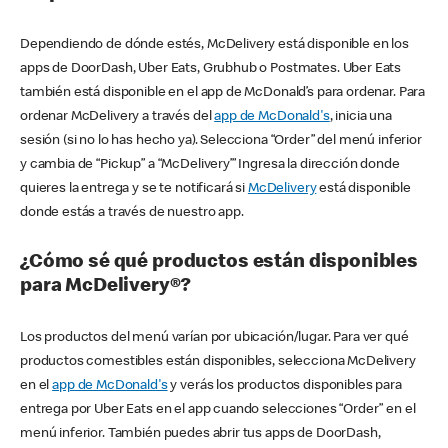
Dependiendo de dónde estés, McDelivery está disponible en los
apps de DoorDash, Uber Eats, Grubhub o Postmates. Uber Eats
también está disponible en el app de McDonald’s para ordenar. Para
ordenar McDelivery a través del
app de McDonald's
, inicia una
sesión (si no lo has hecho ya). Selecciona “Order” del menú inferior
y cambia de “Pickup” a “McDelivery’” Ingresa la dirección donde
quieres la entrega y se te notificará si
McDelivery
está disponible
donde estás a través de nuestro app.
¿Cómo sé qué productos están disponibles
para McDelivery®?
Los productos del menú varían por ubicación/lugar. Para ver qué
productos comestibles están disponibles, selecciona McDelivery
en el
app de McDonald's
y verás los productos disponibles para
entrega por Uber Eats en el app cuando selecciones “Order” en el
menú inferior. También puedes abrir tus apps de DoorDash,