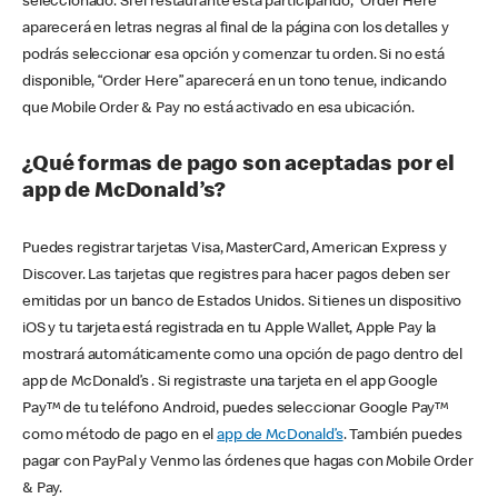
seleccionado. Si el restaurante está participando, “Order Here”
aparecerá en letras negras al final de la página con los detalles y
podrás seleccionar esa opción y comenzar tu orden. Si no está
disponible, “Order Here” aparecerá en un tono tenue, indicando
que Mobile Order & Pay no está activado en esa ubicación.
¿Qué formas de pago son aceptadas por el
app de McDonald’s?
Puedes registrar tarjetas Visa, MasterCard, American Express y
Discover. Las tarjetas que registres para hacer pagos deben ser
emitidas por un banco de Estados Unidos. Si tienes un dispositivo
iOS y tu tarjeta está registrada en tu Apple Wallet, Apple Pay la
mostrará automáticamente como una opción de pago dentro del
app de McDonald’s . Si registraste una tarjeta en el app Google
Pay™ de tu teléfono Android, puedes seleccionar Google Pay™
como método de pago en el
app de McDonald’s
. También puedes
pagar con PayPal y Venmo las órdenes que hagas con Mobile Order
& Pay.