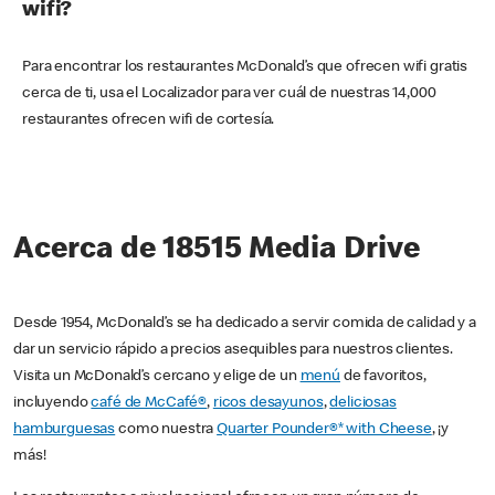
wifi?
Para encontrar los restaurantes McDonald’s que ofrecen wifi gratis
cerca de ti, usa el Localizador para ver cuál de nuestras 14,000
restaurantes ofrecen wifi de cortesía.
Acerca de 18515 Media Drive
Desde 1954, McDonald’s se ha dedicado a servir comida de calidad y a
dar un servicio rápido a precios asequibles para nuestros clientes.
Visita un McDonald’s cercano y elige de un
menú
de favoritos,
incluyendo
café de McCafé®
,
ricos desayunos
,
deliciosas
hamburguesas
como nuestra
Quarter Pounder®* with Cheese
, ¡y
más!