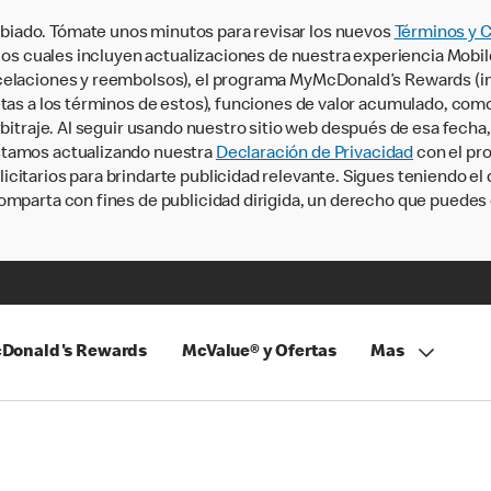
iado. Tómate unos minutos para revisar los nuevos
Términos y 
, los cuales incluyen actualizaciones de nuestra experiencia Mobi
ncelaciones y reembolsos), el programa MyMcDonald’s Rewards (
tas a los términos de estos), funciones de valor acumulado, como 
rbitraje. Al seguir usando nuestro sitio web después de esa fecha
stamos actualizando nuestra
Declaración de Privacidad
con el pro
citarios para brindarte publicidad relevante. Sigues teniendo el
omparta con fines de publicidad dirigida, un derecho que puedes 
Donald's Rewards
McValue® y Ofertas
Mas