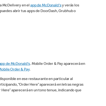
na McDelivery en el
app de McDonald's
y verás los
n puedes abrir tus apps de DoorDash, Grubhub o
app de McDonald's
. Mobile Order & Pay aparecerá en
Mobile Order & Pay
.
isponible en ese restaurante en particular al
articipando, “Order Here” aparecerá en letras negras
der Here” aparecerá en un tono tenue, indicando que