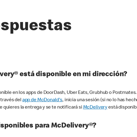
espuestas
very® está disponible en mi dirección?
ible en los apps de DoorDash, Uber Eats, Grubhub o Postmates. 
 través del
app de McDonald's
, inicia una sesión (si no lo has he
 quieres la entrega y se te notificará si
McDelivery
está disponib
sponibles para McDelivery®?