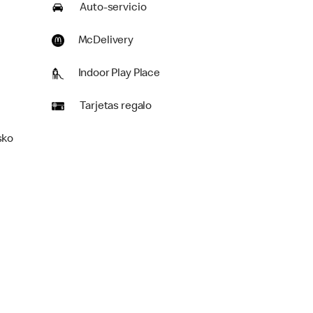
Auto-servicio
McDelivery
Indoor Play Place
Tarjetas regalo
sko