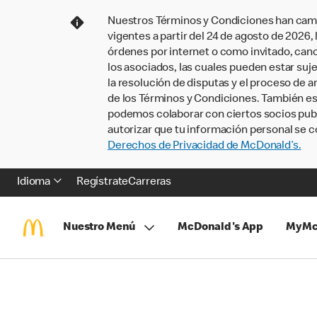
Nuestros Términos y Condiciones han camb
vigentes a partir del 24 de agosto de 2026
órdenes por internet o como invitado, ca
los asociados, las cuales pueden estar suje
la resolución de disputas y el proceso de a
de los Términos y Condiciones. También e
podemos colaborar con ciertos socios publi
autorizar que tu información personal se c
Derechos de Privacidad de McDonald’s.
Idioma
Regístrate
Carreras
Nuestro Menú
McDonald's App
MyMc