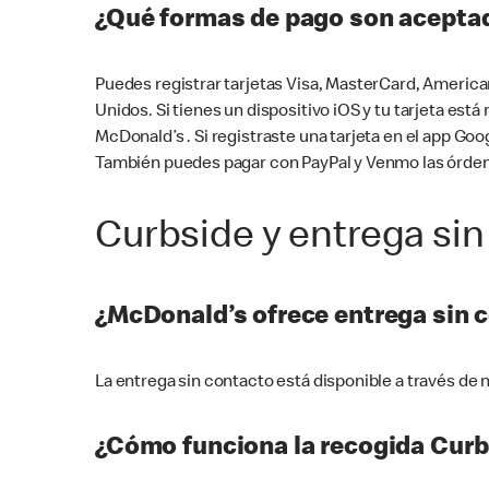
¿Qué formas de pago son aceptad
Puedes registrar tarjetas Visa, MasterCard, America
Unidos. Si tienes un dispositivo iOS y tu tarjeta es
McDonald’s . Si registraste una tarjeta en el app 
También puedes pagar con PayPal y Venmo las órden
Curbside y entrega sin
¿McDonald’s ofrece entrega sin 
La entrega sin contacto está disponible a través d
¿Cómo funciona la recogida Curb