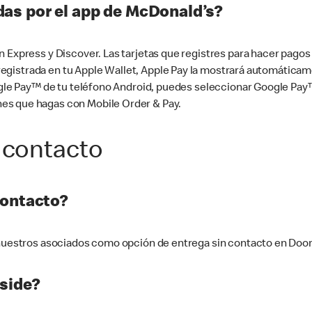
as por el app de McDonald’s?
n Express y Discover. Las tarjetas que registres para hacer pago
tá registrada en tu Apple Wallet, Apple Pay la mostrará automáti
Google Pay™ de tu teléfono Android, puedes seleccionar Google P
es que hagas con Mobile Order & Pay.
 contacto
contacto?
e nuestros asociados como opción de entrega sin contacto en Doo
side?