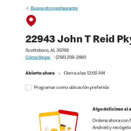
Busca otro restaurante
22943 John T Reid Pk
Scottsboro, AL 35768
Cómo llegar
(256) 259-2660
Abierto ahora
•
Cierra a las 12:00 AM
Programar como ubicación preferida
Algo delicioso al
Ordena ahora con M
Android y recógelo