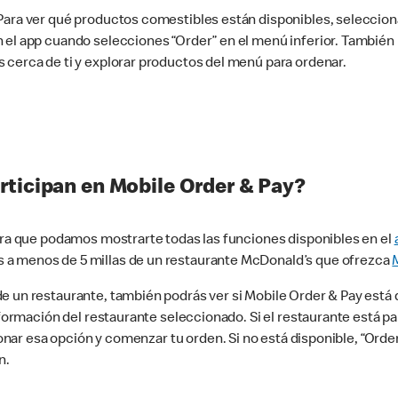
 Para ver qué productos comestibles están disponibles, seleccio
n el app cuando selecciones “Order” en el menú inferior. Tambié
 cerca de ti y explorar productos del menú para ordenar.
rticipan en Mobile Order & Pay?
para que podamos mostrarte todas las funciones disponibles en el
 a menos de 5 millas de un restaurante McDonald’s que ofrezca
 un restaurante, también podrás ver si Mobile Order & Pay está d
información del restaurante seleccionado. Si el restaurante está p
ccionar esa opción y comenzar tu orden. Si no está disponible, “Or
n.