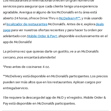
Los restaurantes a nivel nacional ofrecen un gran número de
servicios para asegurar que cada cliente tenga una experiencia
agradable. Averigua si alguno de los McDonald’s en tu área está
abierto 24 horas, ofrece Drive Thru o
McDelivery®**
, y más usando
el
localizador de restaurantes
McDonald’s. Antes de ir, explora
deals
page
para ver nuestras ofertas recientes y para hacer tu orden por
adelantado con
Mobile Order & Pay†
, ¡disponible exclusivamente en el
app de McDonald’s!
La próxima vez que quieras darte un gustito, ve a un McDonald’s
cercano, ¡nos encantará atenderte!
*Peso antes de cocinarse: 4 oz.
**McDelivery está disponible en McDonald’s participantes. Los precios
pueden ser más altos que en los restaurantes. Aplican cargos por
entrega/servicio.
†Se requiere la descarga del app de McD y el registro. Mobile Order &
Pay está disponible en McDonald’s participantes.