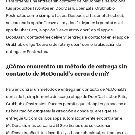
Para ordenar una entrega sin contacto de McDonald’s, selecciona
tus productos favoritos en DoorDash, Uber Eats, Grubhub o
Postmates como siempre haces. Después, al hacer el checkout,
selecciona la opción “Leave at my door” (dejar en la puerta) en el
app de Uber Eats, la opción “Leave at my door” en el app de
DoorDash, “contact-free delivery” (entrega si contacto) en el app de
Grubhub o elige “Leave order at my door” como la ubicación de
entrega en Postmates.
¿Cómo encuentro un método de entrega sin
contacto de McDonald’s cerca de mí?
Para encontrar un método de entrega sin contacto de McDonald’s
cerca de ti, simplemente descarga el app de DoorDash, Uber Eats,
Grubhub o Postmates. Puedes permitir que el app tenga acceso a
tu localización o ingresar la dirección a donde quieres que se
entregue tu comida. ¡Los apps automáticamente encontrarán el
McDonald’s más cercano a ti! Solo tienes que seleccionar
McDonald’s, añadir tus favoritos y al hacer checkout, seleccionar la