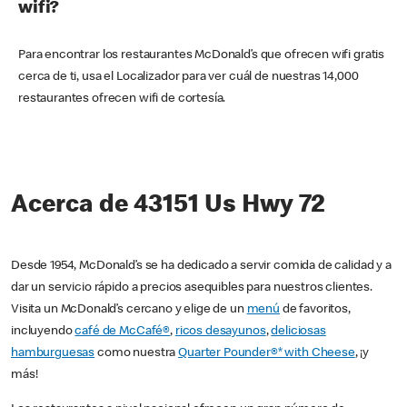
wifi?
Para encontrar los restaurantes McDonald’s que ofrecen wifi gratis
cerca de ti, usa el Localizador para ver cuál de nuestras 14,000
restaurantes ofrecen wifi de cortesía.
Acerca de 43151 Us Hwy 72
Desde 1954, McDonald’s se ha dedicado a servir comida de calidad y a
dar un servicio rápido a precios asequibles para nuestros clientes.
Visita un McDonald’s cercano y elige de un
menú
de favoritos,
incluyendo
café de McCafé®
,
ricos desayunos
,
deliciosas
hamburguesas
como nuestra
Quarter Pounder®* with Cheese
, ¡y
más!