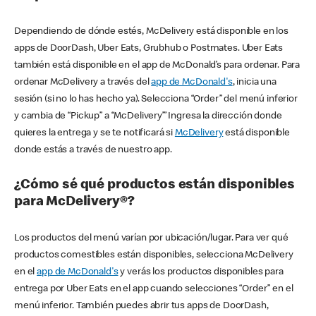
Dependiendo de dónde estés, McDelivery está disponible en los
apps de DoorDash, Uber Eats, Grubhub o Postmates. Uber Eats
también está disponible en el app de McDonald’s para ordenar. Para
ordenar McDelivery a través del
app de McDonald's
, inicia una
sesión (si no lo has hecho ya). Selecciona “Order” del menú inferior
y cambia de “Pickup” a “McDelivery’” Ingresa la dirección donde
quieres la entrega y se te notificará si
McDelivery
está disponible
donde estás a través de nuestro app.
¿Cómo sé qué productos están disponibles
para McDelivery®?
Los productos del menú varían por ubicación/lugar. Para ver qué
productos comestibles están disponibles, selecciona McDelivery
en el
app de McDonald's
y verás los productos disponibles para
entrega por Uber Eats en el app cuando selecciones “Order” en el
menú inferior. También puedes abrir tus apps de DoorDash,