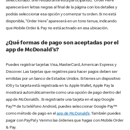
seleccionado. Si el restaurante está participando, “Order Here”
aparecerá en letras negras al final de la página con los detalles y
podrás seleccionar esa opción y comenzar tu orden. Si no está
disponible, “Order Here” aparecerá en un tono tenue, indicando
que Mobile Order & Pay no está activado en esa ubicación.
¿Qué formas de pago son aceptadas por el
app de McDonald’s?
Puedes registrar tarjetas Visa, MasterCard, American Express y
Discover. Las tarjetas que registres para hacer pagos deben ser
emitidas por un banco de Estados Unidos. Si tienes un dispositivo
iOS y tu tarjeta está registrada en tu Apple Wallet, Apple Pay la
mostrará automáticamente como una opción de pago dentro del
app de McDonald’s . Si registraste una tarjeta en el app Google
Pay™ de tu teléfono Android, puedes seleccionar Google Pay™
como método de pago en el
app de McDonald’s
. También puedes
pagar con PayPal y Venmo las órdenes que hagas con Mobile Order
& Pay.