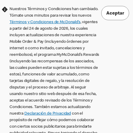
Nuestros Términos y Condiciones han cambiado.
Aceptar
Tómate unos minutos para revisar los nuevos
Términos y Condiciones de McDonald’s
, vigentes
a partir del 24 de agosto de 2026, los cuales
incluyen actualizaciones de nuestra experiencia
Mobile Order & Pay (incluyendo órdenes por
internet o como invitado, cancelaciones y
reembolsos), el programa MyMcDonald’s Rewards
(incluyendo las recompensas de los asociados,
las cuales pueden estar sujetas a los términos de
estos), funciones de valor acumulado, como
tarjetas digitales de regalo, y la resolución de
disputas y el proceso de arbitraje. Al seguir
usando nuestro sitio web después de esa fecha,
aceptas el acuerdo revisado de los Términos y
Condiciones. También estamos actualizando
nuestra
Declaración de Privacidad
con el
propósito de reflejar cómo podemos colaborar
con ciertos socios publicitarios para brindarte