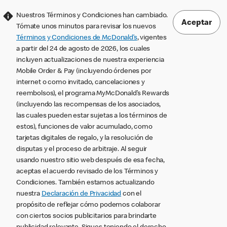
Nuestros Términos y Condiciones han cambiado.
Aceptar
Tómate unos minutos para revisar los nuevos
Términos y Condiciones de McDonald’s
, vigentes
a partir del 24 de agosto de 2026, los cuales
incluyen actualizaciones de nuestra experiencia
Mobile Order & Pay (incluyendo órdenes por
internet o como invitado, cancelaciones y
reembolsos), el programa MyMcDonald’s Rewards
(incluyendo las recompensas de los asociados,
las cuales pueden estar sujetas a los términos de
estos), funciones de valor acumulado, como
tarjetas digitales de regalo, y la resolución de
disputas y el proceso de arbitraje. Al seguir
usando nuestro sitio web después de esa fecha,
aceptas el acuerdo revisado de los Términos y
Condiciones. También estamos actualizando
nuestra
Declaración de Privacidad
con el
propósito de reflejar cómo podemos colaborar
con ciertos socios publicitarios para brindarte