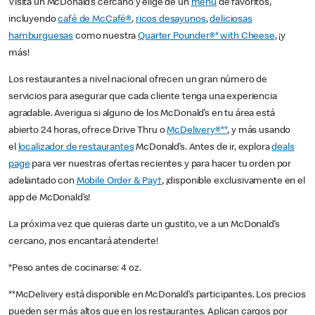
Visita un McDonald’s cercano y elige de un
menú
de favoritos,
incluyendo
café de McCafé®
,
ricos desayunos
,
deliciosas
hamburguesas
como nuestra
Quarter Pounder®* with Cheese
, ¡y
más!
Los restaurantes a nivel nacional ofrecen un gran número de
servicios para asegurar que cada cliente tenga una experiencia
agradable. Averigua si alguno de los McDonald’s en tu área está
abierto 24 horas, ofrece Drive Thru o
McDelivery®**
, y más usando
el
localizador de restaurantes
McDonald’s. Antes de ir, explora
deals
page
para ver nuestras ofertas recientes y para hacer tu orden por
adelantado con
Mobile Order & Pay†
, ¡disponible exclusivamente en el
app de McDonald’s!
La próxima vez que quieras darte un gustito, ve a un McDonald’s
cercano, ¡nos encantará atenderte!
*Peso antes de cocinarse: 4 oz.
**McDelivery está disponible en McDonald’s participantes. Los precios
pueden ser más altos que en los restaurantes. Aplican cargos por