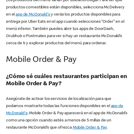
Los productos del menú varían por ubicación/lugar. Para ver qué
productos comestibles están disponibles, selecciona McDelivery
en el
app de McDonald's
y verás los productos disponibles para
entrega por Uber Eats en el app cuando selecciones “Order” en el
menú inferior. También puedes abrir tus apps de DoorDash,
Grubhub o Postmates para ver si hay un restaurante McDonald’s
cerca de ti y explorar productos del menú para ordenar.
Mobile Order & Pay
¿Cómo sé cuáles restaurantes participan en
Mobile Order & Pay?
Asegúrate de activar los servicios de localización para que
podamos mostrarte todas las funciones disponibles en el
app de
McDonald's
. Mobile Order & Pay aparecerá en el app de McDonald’s
como una opción cuando estés a menos de 5 millas de un
restaurante McDonald’s que ofrezca
Mobile Order & Pay
.