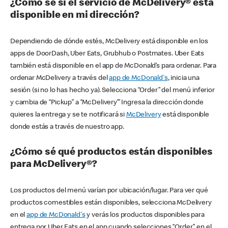
¿Cómo sé si el servicio de McDelivery® está
disponible en mi dirección?
Dependiendo de dónde estés, McDelivery está disponible en los
apps de DoorDash, Uber Eats, Grubhub o Postmates. Uber Eats
también está disponible en el app de McDonald’s para ordenar. Para
ordenar McDelivery a través del
app de McDonald's
, inicia una
sesión (si no lo has hecho ya). Selecciona “Order” del menú inferior
y cambia de “Pickup” a “McDelivery’” Ingresa la dirección donde
quieres la entrega y se te notificará si
McDelivery
está disponible
donde estás a través de nuestro app.
¿Cómo sé qué productos están disponibles
para McDelivery®?
Los productos del menú varían por ubicación/lugar. Para ver qué
productos comestibles están disponibles, selecciona McDelivery
en el
app de McDonald's
y verás los productos disponibles para
entrega por Uber Eats en el app cuando selecciones “Order” en el