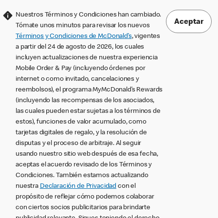
Nuestros Términos y Condiciones han cambiado.
Aceptar
Tómate unos minutos para revisar los nuevos
Términos y Condiciones de McDonald’s
, vigentes
a partir del 24 de agosto de 2026, los cuales
incluyen actualizaciones de nuestra experiencia
Mobile Order & Pay (incluyendo órdenes por
internet o como invitado, cancelaciones y
reembolsos), el programa MyMcDonald’s Rewards
(incluyendo las recompensas de los asociados,
las cuales pueden estar sujetas a los términos de
estos), funciones de valor acumulado, como
tarjetas digitales de regalo, y la resolución de
disputas y el proceso de arbitraje. Al seguir
usando nuestro sitio web después de esa fecha,
aceptas el acuerdo revisado de los Términos y
Condiciones. También estamos actualizando
nuestra
Declaración de Privacidad
con el
propósito de reflejar cómo podemos colaborar
con ciertos socios publicitarios para brindarte