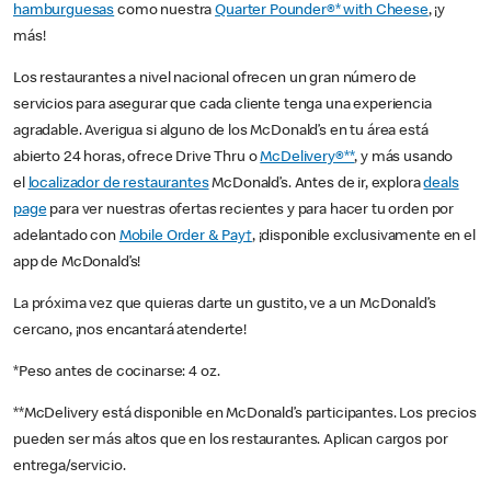
hamburguesas
como nuestra
Quarter Pounder®* with Cheese
, ¡y
más!
Los restaurantes a nivel nacional ofrecen un gran número de
servicios para asegurar que cada cliente tenga una experiencia
agradable. Averigua si alguno de los McDonald’s en tu área está
abierto 24 horas, ofrece Drive Thru o
McDelivery®**
, y más usando
el
localizador de restaurantes
McDonald’s. Antes de ir, explora
deals
page
para ver nuestras ofertas recientes y para hacer tu orden por
adelantado con
Mobile Order & Pay†
, ¡disponible exclusivamente en el
app de McDonald’s!
La próxima vez que quieras darte un gustito, ve a un McDonald’s
cercano, ¡nos encantará atenderte!
*Peso antes de cocinarse: 4 oz.
**McDelivery está disponible en McDonald’s participantes. Los precios
pueden ser más altos que en los restaurantes. Aplican cargos por
entrega/servicio.