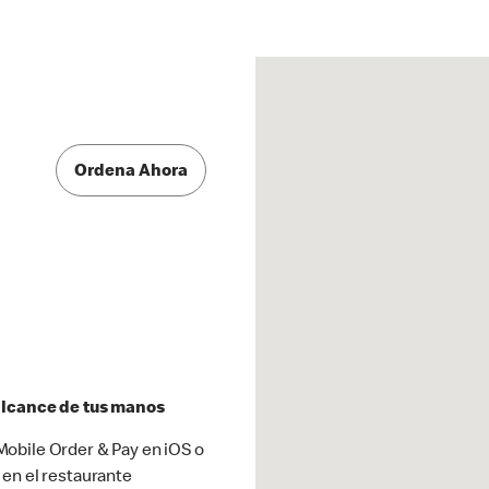
Ordena Ahora
 alcance de tus manos
obile Order & Pay en iOS o
 en el restaurante