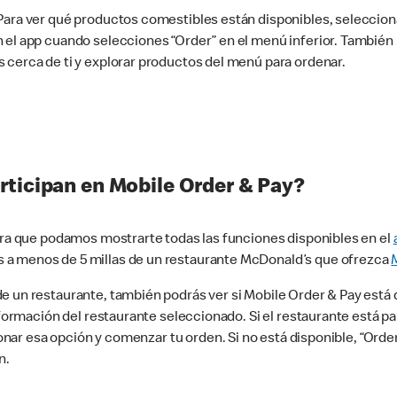
 Para ver qué productos comestibles están disponibles, seleccio
n el app cuando selecciones “Order” en el menú inferior. Tambié
 cerca de ti y explorar productos del menú para ordenar.
rticipan en Mobile Order & Pay?
para que podamos mostrarte todas las funciones disponibles en el
 a menos de 5 millas de un restaurante McDonald’s que ofrezca
 un restaurante, también podrás ver si Mobile Order & Pay está d
información del restaurante seleccionado. Si el restaurante está p
ccionar esa opción y comenzar tu orden. Si no está disponible, “Or
n.