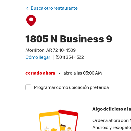
Busca otro restaurante
1805 N Business 9
Morrilton, AR 72110-4509
Cómo llegar
(501) 354-1522
cerrado ahora
•
abre a las 05:00 AM
Programar como ubicación preferida
Algo delicioso al
Ordena ahora con M
Android y recógelo