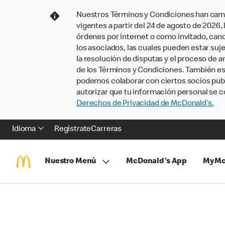
Nuestros Términos y Condiciones han camb
vigentes a partir del 24 de agosto de 2026
órdenes por internet o como invitado, ca
los asociados, las cuales pueden estar suje
la resolución de disputas y el proceso de a
de los Términos y Condiciones. También e
podemos colaborar con ciertos socios publi
autorizar que tu información personal se c
Derechos de Privacidad de McDonald’s.
Idioma
Regístrate
Carreras
Nuestro Menú
McDonald's App
MyMc