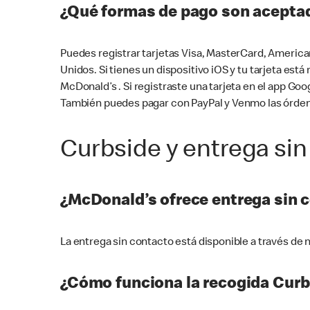
¿Qué formas de pago son aceptad
Puedes registrar tarjetas Visa, MasterCard, America
Unidos. Si tienes un dispositivo iOS y tu tarjeta es
McDonald’s . Si registraste una tarjeta en el app 
También puedes pagar con PayPal y Venmo las órden
Curbside y entrega sin
¿McDonald’s ofrece entrega sin 
La entrega sin contacto está disponible a través d
¿Cómo funciona la recogida Curb