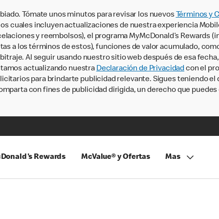
iado. Tómate unos minutos para revisar los nuevos
Términos y 
, los cuales incluyen actualizaciones de nuestra experiencia Mobi
ncelaciones y reembolsos), el programa MyMcDonald’s Rewards (
tas a los términos de estos), funciones de valor acumulado, como 
rbitraje. Al seguir usando nuestro sitio web después de esa fecha
stamos actualizando nuestra
Declaración de Privacidad
con el pro
citarios para brindarte publicidad relevante. Sigues teniendo el
omparta con fines de publicidad dirigida, un derecho que puedes 
Donald's Rewards
McValue® y Ofertas
Mas