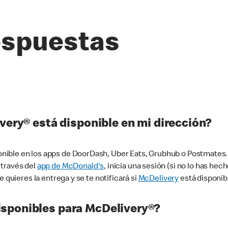
espuestas
very® está disponible en mi dirección?
ible en los apps de DoorDash, Uber Eats, Grubhub o Postmates. 
 través del
app de McDonald's
, inicia una sesión (si no lo has he
 quieres la entrega y se te notificará si
McDelivery
está disponib
sponibles para McDelivery®?