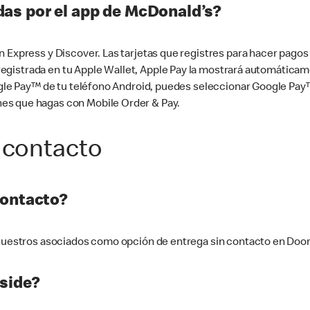
as por el app de McDonald’s?
n Express y Discover. Las tarjetas que registres para hacer pago
tá registrada en tu Apple Wallet, Apple Pay la mostrará automáti
Google Pay™ de tu teléfono Android, puedes seleccionar Google P
es que hagas con Mobile Order & Pay.
 contacto
contacto?
e nuestros asociados como opción de entrega sin contacto en Doo
side?