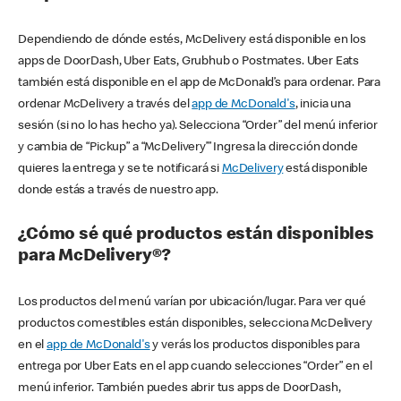
Dependiendo de dónde estés, McDelivery está disponible en los
apps de DoorDash, Uber Eats, Grubhub o Postmates. Uber Eats
también está disponible en el app de McDonald’s para ordenar. Para
ordenar McDelivery a través del
app de McDonald's
, inicia una
sesión (si no lo has hecho ya). Selecciona “Order” del menú inferior
y cambia de “Pickup” a “McDelivery’” Ingresa la dirección donde
quieres la entrega y se te notificará si
McDelivery
está disponible
donde estás a través de nuestro app.
¿Cómo sé qué productos están disponibles
para McDelivery®?
Los productos del menú varían por ubicación/lugar. Para ver qué
productos comestibles están disponibles, selecciona McDelivery
en el
app de McDonald's
y verás los productos disponibles para
entrega por Uber Eats en el app cuando selecciones “Order” en el
menú inferior. También puedes abrir tus apps de DoorDash,