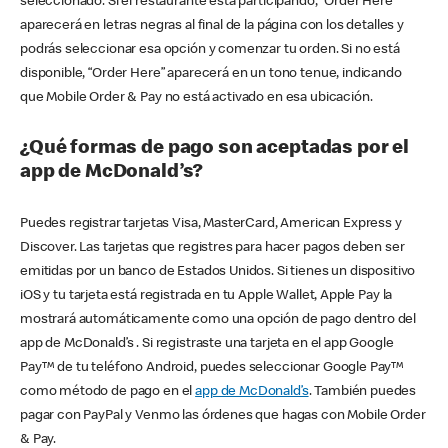
seleccionado. Si el restaurante está participando, “Order Here”
aparecerá en letras negras al final de la página con los detalles y
podrás seleccionar esa opción y comenzar tu orden. Si no está
disponible, “Order Here” aparecerá en un tono tenue, indicando
que Mobile Order & Pay no está activado en esa ubicación.
¿Qué formas de pago son aceptadas por el
app de McDonald’s?
Puedes registrar tarjetas Visa, MasterCard, American Express y
Discover. Las tarjetas que registres para hacer pagos deben ser
emitidas por un banco de Estados Unidos. Si tienes un dispositivo
iOS y tu tarjeta está registrada en tu Apple Wallet, Apple Pay la
mostrará automáticamente como una opción de pago dentro del
app de McDonald’s . Si registraste una tarjeta en el app Google
Pay™ de tu teléfono Android, puedes seleccionar Google Pay™
como método de pago en el
app de McDonald’s
. También puedes
pagar con PayPal y Venmo las órdenes que hagas con Mobile Order
& Pay.