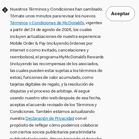
Nuestros Términos y Condiciones han cambiado.
Aceptar
Tómate unos minutos para revisar los nuevos
Términos y Condiciones de McDonald’s
, vigentes
a partir del 24 de agosto de 2026, los cuales
incluyen actualizaciones de nuestra experiencia
Mobile Order & Pay (incluyendo órdenes por
internet o como invitado, cancelaciones y
reembolsos), el programa MyMcDonald’s Rewards
(incluyendo las recompensas de los asociados,
las cuales pueden estar sujetas a los términos de
estos), funciones de valor acumulado, como
tarjetas digitales de regalo, y la resolución de
disputas y el proceso de arbitraje. Al seguir
usando nuestro sitio web después de esa fecha,
aceptas el acuerdo revisado de los Términos y
Condiciones. También estamos actualizando
nuestra
Declaración de Privacidad
con el
propósito de reflejar cómo podemos colaborar
con ciertos socios publicitarios para brindarte