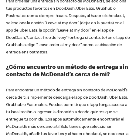
Para ordenar una entrega sin contacto de McDonald’s, selecciona
tus productos favoritos en DoorDash, Uber Eats, Grubhub o
Postmates como siempre haces. Después, al hacer el checkout,
selecciona la opción “Leave at my door” (dejar en la puerta) en el
app de Uber Eats, la opción “Leave at my door” en el app de
DoorDash, “contact-free delivery” (entrega si contacto) en el app de
Grubhub o elige “Leave order at my door” como la ubicación de
entrega en Postmates.
¿Cómo encuentro un método de entrega sin
contacto de McDonald’s cerca de mí?
Para encontrar un método de entrega sin contacto de McDonald’s
cerca de ti, simplemente descarga el app de DoorDash, Uber Eats,
Grubhub o Postmates. Puedes permitir que el app tenga acceso a
tu localización o ingresar la dirección a donde quieres que se
entregue tu comida. ¡Los apps automáticamente encontrarán el
McDonald’s más cercano a ti! Solo tienes que seleccionar
McDonald’s, añadir tus favoritos y al hacer checkout, seleccionar la