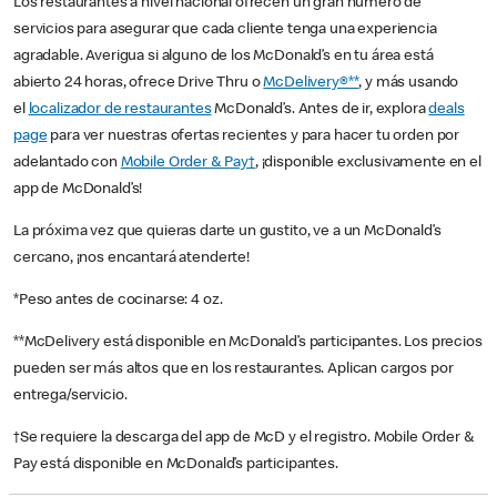
Los restaurantes a nivel nacional ofrecen un gran número de
servicios para asegurar que cada cliente tenga una experiencia
agradable. Averigua si alguno de los McDonald’s en tu área está
abierto 24 horas, ofrece Drive Thru o
McDelivery®**
, y más usando
el
localizador de restaurantes
McDonald’s. Antes de ir, explora
deals
page
para ver nuestras ofertas recientes y para hacer tu orden por
adelantado con
Mobile Order & Pay†
, ¡disponible exclusivamente en el
app de McDonald’s!
La próxima vez que quieras darte un gustito, ve a un McDonald’s
cercano, ¡nos encantará atenderte!
*Peso antes de cocinarse: 4 oz.
**McDelivery está disponible en McDonald’s participantes. Los precios
pueden ser más altos que en los restaurantes. Aplican cargos por
entrega/servicio.
†Se requiere la descarga del app de McD y el registro. Mobile Order &
Pay está disponible en McDonald’s participantes.