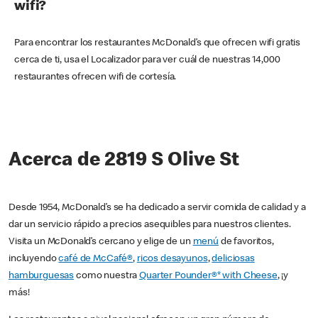
wifi?
Para encontrar los restaurantes McDonald’s que ofrecen wifi gratis
cerca de ti, usa el Localizador para ver cuál de nuestras 14,000
restaurantes ofrecen wifi de cortesía.
Acerca de 2819 S Olive St
Desde 1954, McDonald’s se ha dedicado a servir comida de calidad y a
dar un servicio rápido a precios asequibles para nuestros clientes.
Visita un McDonald’s cercano y elige de un
menú
de favoritos,
incluyendo
café de McCafé®
,
ricos desayunos
,
deliciosas
hamburguesas
como nuestra
Quarter Pounder®* with Cheese
, ¡y
más!