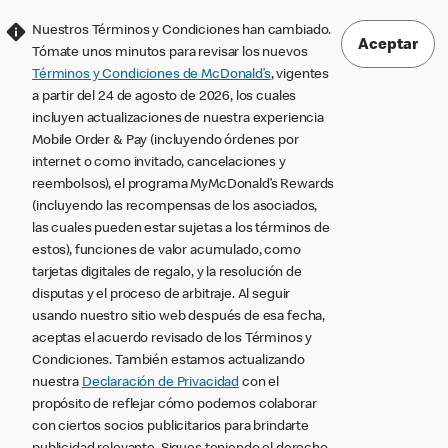
Nuestros Términos y Condiciones han cambiado.
Aceptar
Tómate unos minutos para revisar los nuevos
Términos y Condiciones de McDonald’s
, vigentes
a partir del 24 de agosto de 2026, los cuales
incluyen actualizaciones de nuestra experiencia
Mobile Order & Pay (incluyendo órdenes por
internet o como invitado, cancelaciones y
reembolsos), el programa MyMcDonald’s Rewards
(incluyendo las recompensas de los asociados,
las cuales pueden estar sujetas a los términos de
estos), funciones de valor acumulado, como
tarjetas digitales de regalo, y la resolución de
disputas y el proceso de arbitraje. Al seguir
usando nuestro sitio web después de esa fecha,
aceptas el acuerdo revisado de los Términos y
Condiciones. También estamos actualizando
nuestra
Declaración de Privacidad
con el
propósito de reflejar cómo podemos colaborar
con ciertos socios publicitarios para brindarte