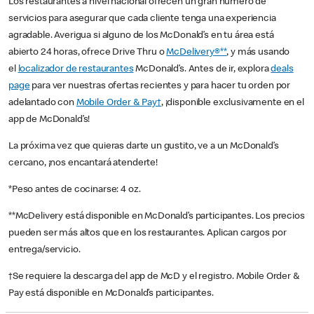
Los restaurantes a nivel nacional ofrecen un gran número de
servicios para asegurar que cada cliente tenga una experiencia
agradable. Averigua si alguno de los McDonald’s en tu área está
abierto 24 horas, ofrece Drive Thru o
McDelivery®**
, y más usando
el
localizador de restaurantes
McDonald’s. Antes de ir, explora
deals
page
para ver nuestras ofertas recientes y para hacer tu orden por
adelantado con
Mobile Order & Pay†
, ¡disponible exclusivamente en el
app de McDonald’s!
La próxima vez que quieras darte un gustito, ve a un McDonald’s
cercano, ¡nos encantará atenderte!
*Peso antes de cocinarse: 4 oz.
**McDelivery está disponible en McDonald’s participantes. Los precios
pueden ser más altos que en los restaurantes. Aplican cargos por
entrega/servicio.
†Se requiere la descarga del app de McD y el registro. Mobile Order &
Pay está disponible en McDonald’s participantes.