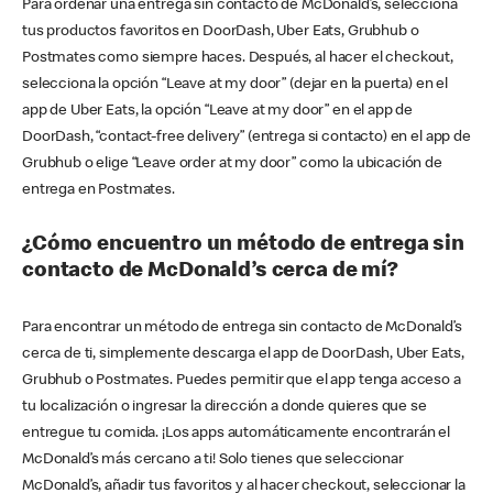
Para ordenar una entrega sin contacto de McDonald’s, selecciona
tus productos favoritos en DoorDash, Uber Eats, Grubhub o
Postmates como siempre haces. Después, al hacer el checkout,
selecciona la opción “Leave at my door” (dejar en la puerta) en el
app de Uber Eats, la opción “Leave at my door” en el app de
DoorDash, “contact-free delivery” (entrega si contacto) en el app de
Grubhub o elige “Leave order at my door” como la ubicación de
entrega en Postmates.
¿Cómo encuentro un método de entrega sin
contacto de McDonald’s cerca de mí?
Para encontrar un método de entrega sin contacto de McDonald’s
cerca de ti, simplemente descarga el app de DoorDash, Uber Eats,
Grubhub o Postmates. Puedes permitir que el app tenga acceso a
tu localización o ingresar la dirección a donde quieres que se
entregue tu comida. ¡Los apps automáticamente encontrarán el
McDonald’s más cercano a ti! Solo tienes que seleccionar
McDonald’s, añadir tus favoritos y al hacer checkout, seleccionar la