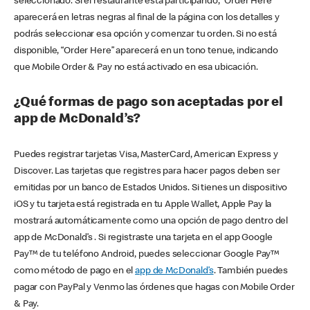
seleccionado. Si el restaurante está participando, “Order Here”
aparecerá en letras negras al final de la página con los detalles y
podrás seleccionar esa opción y comenzar tu orden. Si no está
disponible, “Order Here” aparecerá en un tono tenue, indicando
que Mobile Order & Pay no está activado en esa ubicación.
¿Qué formas de pago son aceptadas por el
app de McDonald’s?
Puedes registrar tarjetas Visa, MasterCard, American Express y
Discover. Las tarjetas que registres para hacer pagos deben ser
emitidas por un banco de Estados Unidos. Si tienes un dispositivo
iOS y tu tarjeta está registrada en tu Apple Wallet, Apple Pay la
mostrará automáticamente como una opción de pago dentro del
app de McDonald’s . Si registraste una tarjeta en el app Google
Pay™ de tu teléfono Android, puedes seleccionar Google Pay™
como método de pago en el
app de McDonald’s
. También puedes
pagar con PayPal y Venmo las órdenes que hagas con Mobile Order
& Pay.