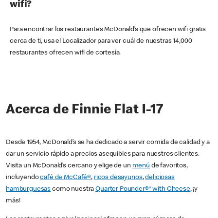
wifi?
Para encontrar los restaurantes McDonald’s que ofrecen wifi gratis
cerca de ti, usa el Localizador para ver cuál de nuestras 14,000
restaurantes ofrecen wifi de cortesía.
Acerca de Finnie Flat I-17
Desde 1954, McDonald’s se ha dedicado a servir comida de calidad y a
dar un servicio rápido a precios asequibles para nuestros clientes.
Visita un McDonald’s cercano y elige de un
menú
de favoritos,
incluyendo
café de McCafé®
,
ricos desayunos
,
deliciosas
hamburguesas
como nuestra
Quarter Pounder®* with Cheese
, ¡y
más!