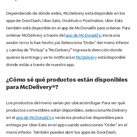
Dependiendo de dónde estés, McDelivery está disponible en los
apps de DoorDash, Uber Eats, Grubhub o Postmates. Uber Eats
también está disponible en el app de McDonald’s para ordenar. Para
ordenar McDelivery a través del
app de McDonald's
, inicia una
sesión (si no lo has hecho ya). Selecciona “Order” del menú inferior
y cambia de “Pickup” a “McDelivery’” Ingresa la dirección donde
quieres la entrega y se te notificará si
McDelivery
está disponible
donde estás a través de nuestro app.
¿Cómo sé qué productos están disponibles
para McDelivery®?
Los productos del menú varían por ubicación/lugar. Para ver qué
productos comestibles están disponibles, selecciona McDelivery
en el
app de McDonald's
y verás los productos disponibles para
entrega por Uber Eats en el app cuando selecciones “Order” en el
menú inferior. También puedes abrir tus apps de DoorDash,