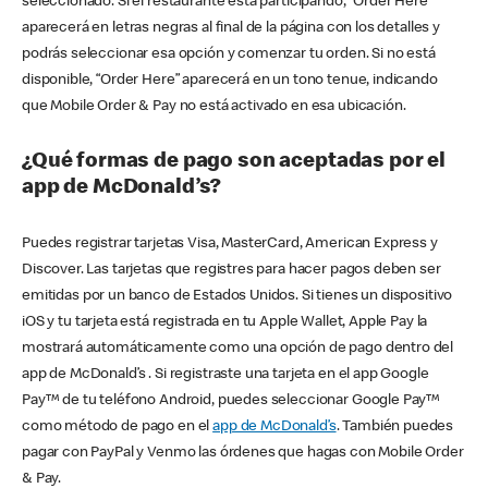
seleccionado. Si el restaurante está participando, “Order Here”
aparecerá en letras negras al final de la página con los detalles y
podrás seleccionar esa opción y comenzar tu orden. Si no está
disponible, “Order Here” aparecerá en un tono tenue, indicando
que Mobile Order & Pay no está activado en esa ubicación.
¿Qué formas de pago son aceptadas por el
app de McDonald’s?
Puedes registrar tarjetas Visa, MasterCard, American Express y
Discover. Las tarjetas que registres para hacer pagos deben ser
emitidas por un banco de Estados Unidos. Si tienes un dispositivo
iOS y tu tarjeta está registrada en tu Apple Wallet, Apple Pay la
mostrará automáticamente como una opción de pago dentro del
app de McDonald’s . Si registraste una tarjeta en el app Google
Pay™ de tu teléfono Android, puedes seleccionar Google Pay™
como método de pago en el
app de McDonald’s
. También puedes
pagar con PayPal y Venmo las órdenes que hagas con Mobile Order
& Pay.