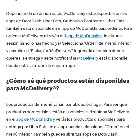
Dependiendo de dónde estés, McDelivery está disponible en los
apps de DoorDash, Uber Eats, Grubhub o Postmates. Uber Eats
también está disponible en el app de McDonald’s para ordenar. Para
ordenar McDelivery a través del
app de McDonald's
, inicia una
sesión (si no lo has hecho ya). Selecciona “Order” del menú inferior
y cambia de “Pickup” a “McDelivery’” Ingresa la dirección donde
quieres la entrega y se te notificará si
McDelivery
está disponible
donde estás a través de nuestro app.
¿Cómo sé qué productos están disponibles
para McDelivery®?
Los productos del menú varían por ubicación/lugar. Para ver qué
productos comestibles están disponibles, selecciona McDelivery
en el
app de McDonald's
y verás los productos disponibles para
entrega por Uber Eats en el app cuando selecciones “Order” en el
menú inferior. También puedes abrir tus apps de DoorDash,