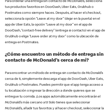
Para ordenar una entrega sin contacto de McDonald’s, selecciona
tus productos favoritos en DoorDash, Uber Eats, Grubhub o
Postmates como siempre haces. Después, al hacer el checkout,
selecciona la opción “Leave at my door” (dejar en la puerta) en el
app de Uber Eats, la opción “Leave at my door” en el app de
DoorDash, “contact-free delivery” (entrega si contacto) en el app de
Grubhub o elige “Leave order at my door” como la ubicación de
entrega en Postmates.
¿Cómo encuentro un método de entrega sin
contacto de McDonald’s cerca de mí?
Para encontrar un método de entrega sin contacto de McDonald’s
cerca de ti, simplemente descarga el app de DoorDash, Uber Eats,
Grubhub o Postmates. Puedes permitir que el app tenga acceso a
tu localización o ingresar la dirección a donde quieres que se
entregue tu comida. ¡Los apps automáticamente encontrarán el
McDonald’s más cercano a ti! Solo tienes que seleccionar
McDonald’s, añadir tus favoritos y al hacer checkout, seleccionar la