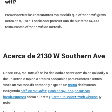
wifi?
Para encontrar los restaurantes McDonald’s que ofrecen wifi gratis
cerca de ti, usa el Localizador para ver cuál de nuestras 14,000
restaurantes ofrecen wifi de cortesía.
Acerca de 2130 W Southern Ave
Desde 1954, McDonald’s se ha dedicado a servir comida de calidad y a
dar un servicio rápido a precios asequibles para nuestros clientes.
Visita un McDonald’s cercano y elige de un
menú
de favoritos,
incluyendo
café de McCafé®
,
ricos desayunos
,
deliciosas
hamburguesas
como nuestra
Quarter Pounder®* with Cheese
, ¡y
más!