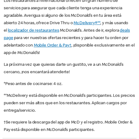
Los restaurantes a nivel nacional ofrecen un gran número de
servicios para asegurar que cada cliente tenga una experiencia
agradable. Averigua si alguno de los McDonald’s en tu área está
abierto 24 horas, ofrece Drive Thru o
McDelivery®**
, y más usando
el
localizador de restaurantes
McDonald’s. Antes de ir, explora
deals
page
para ver nuestras ofertas recientes y para hacer tu orden por
adelantado con
Mobile Order & Pay†
, ¡disponible exclusivamente en el
app de McDonald’s!
La próxima vez que quieras darte un gustito, ve a un McDonald’s
cercano, ¡nos encantará atenderte!
*Peso antes de cocinarse: 4 oz.
**McDelivery está disponible en McDonald’s participantes. Los precios
pueden ser más altos que en los restaurantes. Aplican cargos por
entrega/servicio.
†Se requiere la descarga del app de McD y el registro. Mobile Order &
Pay está disponible en McDonald’s participantes.