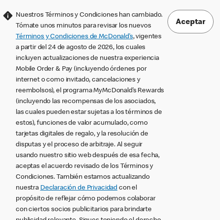
Nuestros Términos y Condiciones han cambiado.
Aceptar
Tómate unos minutos para revisar los nuevos
Términos y Condiciones de McDonald’s
, vigentes
a partir del 24 de agosto de 2026, los cuales
incluyen actualizaciones de nuestra experiencia
Mobile Order & Pay (incluyendo órdenes por
internet o como invitado, cancelaciones y
reembolsos), el programa MyMcDonald’s Rewards
(incluyendo las recompensas de los asociados,
las cuales pueden estar sujetas a los términos de
estos), funciones de valor acumulado, como
tarjetas digitales de regalo, y la resolución de
disputas y el proceso de arbitraje. Al seguir
usando nuestro sitio web después de esa fecha,
aceptas el acuerdo revisado de los Términos y
Condiciones. También estamos actualizando
nuestra
Declaración de Privacidad
con el
propósito de reflejar cómo podemos colaborar
con ciertos socios publicitarios para brindarte