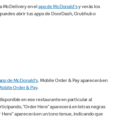
na McDelivery en el
app de McDonald's
y verás los
n puedes abrir tus apps de DoorDash, Grubhub o
app de McDonald's
. Mobile Order & Pay aparecerá en
Mobile Order & Pay
.
isponible en ese restaurante en particular al
articipando, “Order Here” aparecerá en letras negras
der Here” aparecerá en un tono tenue, indicando que