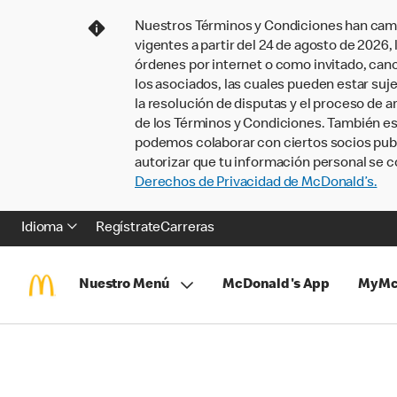
Nuestros Términos y Condiciones han camb
vigentes a partir del 24 de agosto de 2026
órdenes por internet o como invitado, ca
los asociados, las cuales pueden estar suje
la resolución de disputas y el proceso de a
de los Términos y Condiciones. También e
podemos colaborar con ciertos socios publi
autorizar que tu información personal se c
Derechos de Privacidad de McDonald’s.
Idioma
Regístrate
Carreras
Nuestro Menú
McDonald's App
MyMc