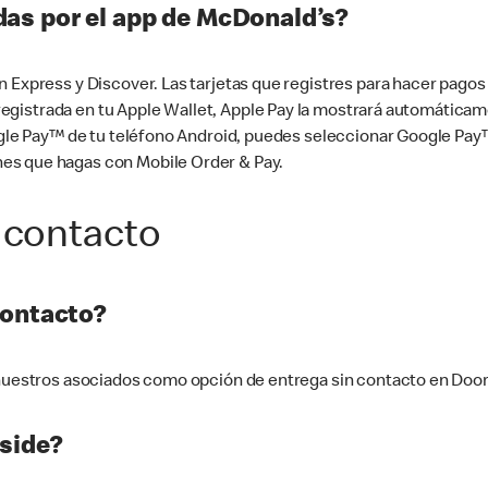
as por el app de McDonald’s?
n Express y Discover. Las tarjetas que registres para hacer pago
tá registrada en tu Apple Wallet, Apple Pay la mostrará automáti
Google Pay™ de tu teléfono Android, puedes seleccionar Google P
es que hagas con Mobile Order & Pay.
 contacto
contacto?
e nuestros asociados como opción de entrega sin contacto en Doo
side?