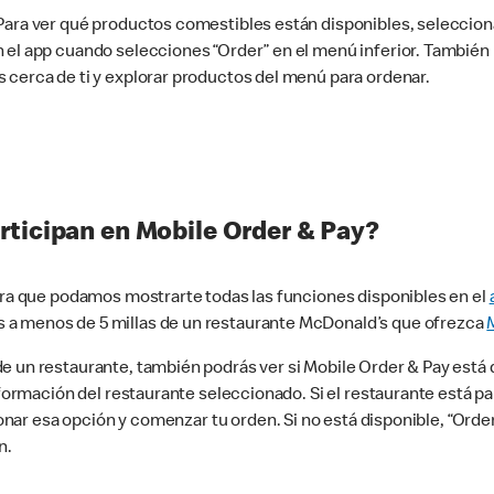
 Para ver qué productos comestibles están disponibles, seleccio
n el app cuando selecciones “Order” en el menú inferior. Tambié
 cerca de ti y explorar productos del menú para ordenar.
rticipan en Mobile Order & Pay?
para que podamos mostrarte todas las funciones disponibles en el
 a menos de 5 millas de un restaurante McDonald’s que ofrezca
 un restaurante, también podrás ver si Mobile Order & Pay está d
información del restaurante seleccionado. Si el restaurante está p
ccionar esa opción y comenzar tu orden. Si no está disponible, “Or
n.