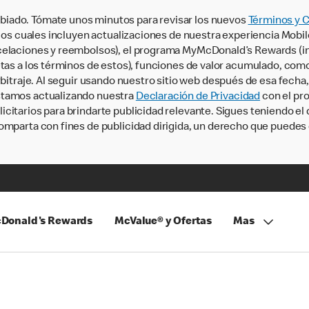
iado. Tómate unos minutos para revisar los nuevos
Términos y 
, los cuales incluyen actualizaciones de nuestra experiencia Mobi
ncelaciones y reembolsos), el programa MyMcDonald’s Rewards (
tas a los términos de estos), funciones de valor acumulado, como 
rbitraje. Al seguir usando nuestro sitio web después de esa fecha
stamos actualizando nuestra
Declaración de Privacidad
con el pro
citarios para brindarte publicidad relevante. Sigues teniendo el
omparta con fines de publicidad dirigida, un derecho que puedes 
Donald's Rewards
McValue® y Ofertas
Mas