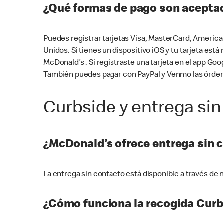
¿Qué formas de pago son aceptad
Puedes registrar tarjetas Visa, MasterCard, America
Unidos. Si tienes un dispositivo iOS y tu tarjeta es
McDonald’s . Si registraste una tarjeta en el app 
También puedes pagar con PayPal y Venmo las órden
Curbside y entrega sin
¿McDonald’s ofrece entrega sin 
La entrega sin contacto está disponible a través d
¿Cómo funciona la recogida Curb