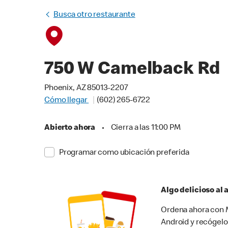
Busca otro restaurante
750 W Camelback Rd
Phoenix, AZ 85013-2207
Cómo llegar
(602) 265-6722
Abierto ahora
•
Cierra a las 11:00 PM
Programar como ubicación preferida
Algo delicioso al
Ordena ahora con M
Android y recógelo