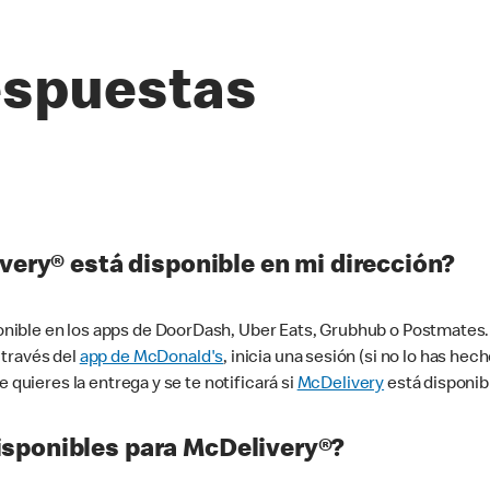
espuestas
very® está disponible en mi dirección?
ible en los apps de DoorDash, Uber Eats, Grubhub o Postmates. 
 través del
app de McDonald's
, inicia una sesión (si no lo has he
 quieres la entrega y se te notificará si
McDelivery
está disponib
sponibles para McDelivery®?