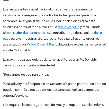
más!
Los restaurantes a nivel nacional ofrecen un gran número de
servicios para asegurar que cada cliente tenga una experiencia
agradable. Averigua si alguno de los McDonald’s en tu área está
abierto 24 horas, ofrece Drive Thru o
McDelivery®**
, y más usando
el
localizador de restaurantes
McDonald’s. Antes de ir, explora
deals
page
para ver nuestras ofertas recientes y para hacer tu orden por
adelantado con
Mobile Order & Pay†
, ¡disponible exclusivamente en el
app de McDonald’s!
La próxima vez que quieras darte un gustito, ve a un McDonald’s
cercano, ¡nos encantará atenderte!
*Peso antes de cocinarse: 4 oz.
**McDelivery está disponible en McDonald’s participantes. Los precios
pueden ser más altos que en los restaurantes. Aplican cargos por
entrega/servicio.
†Se requiere la descarga del app de McD y el registro. Mobile Order &