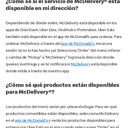
¿Cómo sé si el servicio de McDelivery® está
disponible en mi dirección?
Dependiendo de dónde estés, McDelivery está disponible en los
apps de DoorDash, Uber Eats, Grubhub o Postmates. Uber Eats
también está disponible en el app de McDonald’s para ordenar. Para
ordenar McDelivery a través del
app de McDonald's
, inicia una
sesión (si no lo has hecho ya). Selecciona “Order” del menú inferior
y cambia de “Pickup” a “McDelivery’” Ingresa la dirección donde
quieres la entrega y se te notificará si
McDelivery
está disponible
donde estás a través de nuestro app.
¿Cómo sé qué productos están disponibles
para McDelivery®?
Los productos del menú varían por ubicación/lugar. Para ver qué
productos comestibles están disponibles, selecciona McDelivery
en el
app de McDonald's
y verás los productos disponibles para
entrega por Uber Eats en el app cuando selecciones “Order” en el