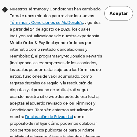
Nuestros Términos y Condiciones han cambiado.
Aceptar
Tómate unos minutos para revisar los nuevos
Términos y Condiciones de McDonald’s
, vigentes
a partir del 24 de agosto de 2026, los cuales
incluyen actualizaciones de nuestra experiencia
Mobile Order & Pay (incluyendo órdenes por
internet o como invitado, cancelaciones y
reembolsos), el programa MyMcDonald’s Rewards
(incluyendo las recompensas de los asociados,
las cuales pueden estar sujetas a los términos de
estos), funciones de valor acumulado, como
tarjetas digitales de regalo, y la resolución de
disputas y el proceso de arbitraje. Al seguir
usando nuestro sitio web después de esa fecha,
aceptas el acuerdo revisado de los Términos y
Condiciones. También estamos actualizando
nuestra
Declaración de Privacidad
con el
propósito de reflejar cómo podemos colaborar
con ciertos socios publicitarios para brindarte