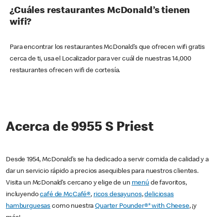
¿Cuáles restaurantes McDonald’s tienen
wifi?
Para encontrar los restaurantes McDonald’s que ofrecen wifi gratis
cerca de ti, usa el Localizador para ver cuál de nuestras 14,000
restaurantes ofrecen wifi de cortesía.
Acerca de 9955 S Priest
Desde 1954, McDonald’s se ha dedicado a servir comida de calidad y a
dar un servicio rápido a precios asequibles para nuestros clientes.
Visita un McDonald’s cercano y elige de un
menú
de favoritos,
incluyendo
café de McCafé®
,
ricos desayunos
,
deliciosas
hamburguesas
como nuestra
Quarter Pounder®* with Cheese
, ¡y