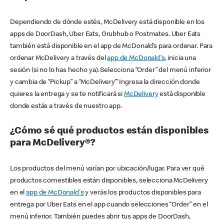
Dependiendo de dónde estés, McDelivery está disponible en los
apps de DoorDash, Uber Eats, Grubhub o Postmates. Uber Eats
también está disponible en el app de McDonald’s para ordenar. Para
ordenar McDelivery a través del
app de McDonald's
, inicia una
sesión (si no lo has hecho ya). Selecciona “Order” del menú inferior
y cambia de “Pickup” a “McDelivery’” Ingresa la dirección donde
quieres la entrega y se te notificará si
McDelivery
está disponible
donde estás a través de nuestro app.
¿Cómo sé qué productos están disponibles
para McDelivery®?
Los productos del menú varían por ubicación/lugar. Para ver qué
productos comestibles están disponibles, selecciona McDelivery
en el
app de McDonald's
y verás los productos disponibles para
entrega por Uber Eats en el app cuando selecciones “Order” en el
menú inferior. También puedes abrir tus apps de DoorDash,