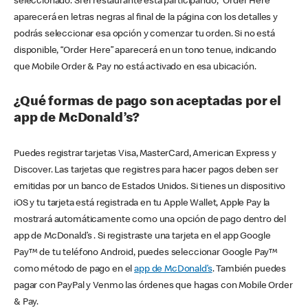
seleccionado. Si el restaurante está participando, “Order Here”
aparecerá en letras negras al final de la página con los detalles y
podrás seleccionar esa opción y comenzar tu orden. Si no está
disponible, “Order Here” aparecerá en un tono tenue, indicando
que Mobile Order & Pay no está activado en esa ubicación.
¿Qué formas de pago son aceptadas por el
app de McDonald’s?
Puedes registrar tarjetas Visa, MasterCard, American Express y
Discover. Las tarjetas que registres para hacer pagos deben ser
emitidas por un banco de Estados Unidos. Si tienes un dispositivo
iOS y tu tarjeta está registrada en tu Apple Wallet, Apple Pay la
mostrará automáticamente como una opción de pago dentro del
app de McDonald’s . Si registraste una tarjeta en el app Google
Pay™ de tu teléfono Android, puedes seleccionar Google Pay™
como método de pago en el
app de McDonald’s
. También puedes
pagar con PayPal y Venmo las órdenes que hagas con Mobile Order
& Pay.