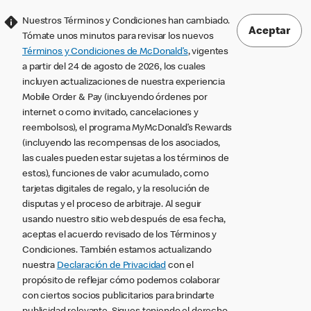
Nuestros Términos y Condiciones han cambiado.
Aceptar
Tómate unos minutos para revisar los nuevos
Términos y Condiciones de McDonald’s
, vigentes
a partir del 24 de agosto de 2026, los cuales
incluyen actualizaciones de nuestra experiencia
Mobile Order & Pay (incluyendo órdenes por
internet o como invitado, cancelaciones y
reembolsos), el programa MyMcDonald’s Rewards
(incluyendo las recompensas de los asociados,
las cuales pueden estar sujetas a los términos de
estos), funciones de valor acumulado, como
tarjetas digitales de regalo, y la resolución de
disputas y el proceso de arbitraje. Al seguir
usando nuestro sitio web después de esa fecha,
aceptas el acuerdo revisado de los Términos y
Condiciones. También estamos actualizando
nuestra
Declaración de Privacidad
con el
propósito de reflejar cómo podemos colaborar
con ciertos socios publicitarios para brindarte