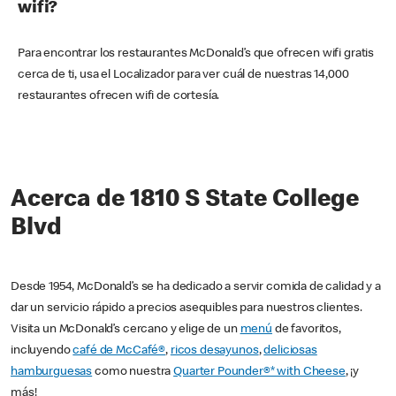
wifi?
Para encontrar los restaurantes McDonald’s que ofrecen wifi gratis
cerca de ti, usa el Localizador para ver cuál de nuestras 14,000
restaurantes ofrecen wifi de cortesía.
Acerca de 1810 S State College
Blvd
Desde 1954, McDonald’s se ha dedicado a servir comida de calidad y a
dar un servicio rápido a precios asequibles para nuestros clientes.
Visita un McDonald’s cercano y elige de un
menú
de favoritos,
incluyendo
café de McCafé®
,
ricos desayunos
,
deliciosas
hamburguesas
como nuestra
Quarter Pounder®* with Cheese
, ¡y
más!