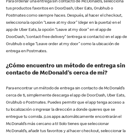
Para ordenar una entrega sin contacto de McDonald’s, selecciona
tus productos favoritos en DoorDash, Uber Eats, Grubhub o
Postmates como siempre haces. Después, al hacer el checkout,
selecciona la opción “Leave at my door” (dejar en la puerta) en el
app de Uber Eats, la opción “Leave at my door” en el app de
DoorDash, “contact-free delivery” (entrega si contacto) en el app de
Grubhub o elige “Leave order at my door” como la ubicación de
entrega en Postmates.
¿Cómo encuentro un método de entrega sin
contacto de McDonald’s cerca de mí?
Para encontrar un método de entrega sin contacto de McDonald’s
cerca de ti, simplemente descarga el app de DoorDash, Uber Eats,
Grubhub o Postmates. Puedes permitir que el app tenga acceso a
tu localización o ingresar la dirección a donde quieres que se
entregue tu comida. ¡Los apps automáticamente encontrarán el
McDonald’s más cercano a ti! Solo tienes que seleccionar
McDonald’s, añadir tus favoritos y al hacer checkout, seleccionar la