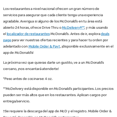
Los restaurantes a nivel nacional ofrecen un gran número de
servicios para asegurar que cada cliente tenga una experiencia
agradable. Averigua si alguno de los McDonald’s en tu área está
abierto 24 horas, ofrece Drive Thru o
McDelivery®**
, y más usando
el
localizador de restaurantes
McDonald’s. Antes de ir, explora
deals
page
para ver nuestras ofertas recientes y para hacer tu orden por
adelantado con
Mobile Order & Pay†
, ¡disponible exclusivamente en el
app de McDonald’s!
La próxima vez que quieras darte un gustito, ve a un McDonald’s
cercano, ¡nos encantará atenderte!
*Peso antes de cocinarse: 4 oz.
**McDelivery está disponible en McDonald’s participantes. Los precios
pueden ser más altos que en los restaurantes. Aplican cargos por
entrega/servicio.
†Se requiere la descarga del app de McD y el registro. Mobile Order &