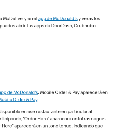
na McDelivery en el
app de McDonald's
y verás los
n puedes abrir tus apps de DoorDash, Grubhub o
app de McDonald's
. Mobile Order & Pay aparecerá en
Mobile Order & Pay
.
isponible en ese restaurante en particular al
articipando, “Order Here” aparecerá en letras negras
der Here” aparecerá en un tono tenue, indicando que