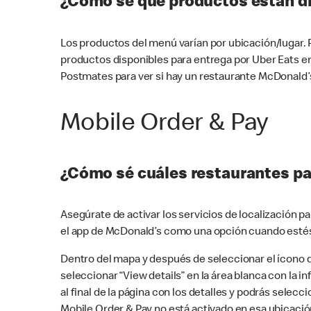
¿Cómo sé qué productos están di
Los productos del menú varían por ubicación/lugar.
productos disponibles para entrega por Uber Eats e
Postmates para ver si hay un restaurante McDonald’s
Mobile Order & Pay
¿Cómo sé cuáles restaurantes pa
Asegúrate de activar los servicios de localización 
el app de McDonald’s como una opción cuando estés
Dentro del mapa y después de seleccionar el ícono de
seleccionar “View details” en la área blanca con la 
al final de la página con los detalles y podrás sele
Mobile Order & Pay no está activado en esa ubicació