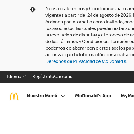
Nuestros Términos y Condiciones han camb
vigentes a partir del 24 de agosto de 2026
órdenes por internet o como invitado, ca
los asociados, las cuales pueden estar suje
la resolución de disputas y el proceso de a
de los Términos y Condiciones. También e
podemos colaborar con ciertos socios publi
autorizar que tu información personal se c
Derechos de Privacidad de McDonald’s.
Idioma
Regístrate
Carreras
Nuestro Menú
McDonald's App
MyMc