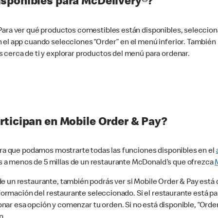
sponibles para McDelivery®?
 Para ver qué productos comestibles están disponibles, seleccio
n el app cuando selecciones “Order” en el menú inferior. Tambié
 cerca de ti y explorar productos del menú para ordenar.
rticipan en Mobile Order & Pay?
para que podamos mostrarte todas las funciones disponibles en el
 a menos de 5 millas de un restaurante McDonald’s que ofrezca
 un restaurante, también podrás ver si Mobile Order & Pay está d
información del restaurante seleccionado. Si el restaurante está p
ccionar esa opción y comenzar tu orden. Si no está disponible, “Or
n.