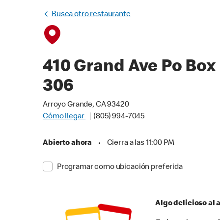
Busca otro restaurante
410 Grand Ave Po Box
306
Arroyo Grande, CA 93420
Cómo llegar
(805) 994-7045
Abierto ahora
•
Cierra a las 11:00 PM
Programar como ubicación preferida
Algo delicioso al