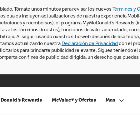
iado. Tómate unos minutos para revisar los nuevos
Términos y 
, los cuales incluyen actualizaciones de nuestra experiencia Mobi
ncelaciones y reembolsos), el programa MyMcDonald’s Rewards (
tas a los términos de estos), funciones de valor acumulado, como 
rbitraje. Al seguir usando nuestro sitio web después de esa fecha
stamos actualizando nuestra
Declaración de Privacidad
con el pro
citarios para brindarte publicidad relevante. Sigues teniendo el
omparta con fines de publicidad dirigida, un derecho que puedes 
Donald's Rewards
McValue® y Ofertas
Mas