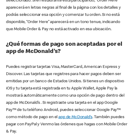
seleccionado. Si el restaurante está participando, “Order Here”
aparecerá en letras negras al final de la página con los detalles y
podrás seleccionar esa opción y comenzar tu orden. Si no está
disponible, “Order Here” aparecerá en un tono tenue, indicando
que Mobile Order & Pay no está activado en esa ubicación.
¿Qué formas de pago son aceptadas por el
app de McDonald’s?
Puedes registrar tarjetas Visa, MasterCard, American Express y
Discover. Las tarjetas que registres para hacer pagos deben ser
emitidas por un banco de Estados Unidos. Si tienes un dispositivo
iOS y tu tarjeta está registrada en tu Apple Wallet, Apple Pay la
mostrará automáticamente como una opción de pago dentro del
app de McDonald’s . Si registraste una tarjeta en el app Google
Pay™ de tu teléfono Android, puedes seleccionar Google Pay™
como método de pago en el
app de McDonald’s
. También puedes
pagar con PayPal y Venmo las órdenes que hagas con Mobile Order
& Pay.