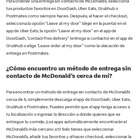
Para ordenar una entrega sin contacto de McDonald’s, selecciona
tus productos favoritos en DoorDash, Uber Eats, Grubhub o
Postmates como siempre haces. Después, al hacer el checkout,
selecciona la opción “Leave at my door” (dejar en la puerta) en el
app de Uber Eats, la opción “Leave at my door” en el app de
DoorDash, “contact-free delivery” (entrega si contacto) en el app de
Grubhub o elige “Leave order at my door” como la ubicación de
entrega en Postmates.
¿Cómo encuentro un método de entrega sin
contacto de McDonald’s cerca de mí?
Para encontrar un método de entrega sin contacto de McDonald’s
cerca de ti, simplemente descarga el app de DoorDash, Uber Eats,
Grubhub o Postmates. Puedes permitir que el app tenga acceso a
tu localización o ingresar la dirección a donde quieres que se
entregue tu comida. ¡Los apps automáticamente encontrarán el
McDonald’s más cercano a ti! Solo tienes que seleccionar
McDonald’s, añadir tus favoritos y al hacer checkout, seleccionar la