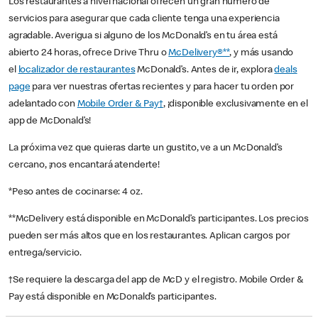
Los restaurantes a nivel nacional ofrecen un gran número de
servicios para asegurar que cada cliente tenga una experiencia
agradable. Averigua si alguno de los McDonald’s en tu área está
abierto 24 horas, ofrece Drive Thru o
McDelivery®**
, y más usando
el
localizador de restaurantes
McDonald’s. Antes de ir, explora
deals
page
para ver nuestras ofertas recientes y para hacer tu orden por
adelantado con
Mobile Order & Pay†
, ¡disponible exclusivamente en el
app de McDonald’s!
La próxima vez que quieras darte un gustito, ve a un McDonald’s
cercano, ¡nos encantará atenderte!
*Peso antes de cocinarse: 4 oz.
**McDelivery está disponible en McDonald’s participantes. Los precios
pueden ser más altos que en los restaurantes. Aplican cargos por
entrega/servicio.
†Se requiere la descarga del app de McD y el registro. Mobile Order &
Pay está disponible en McDonald’s participantes.