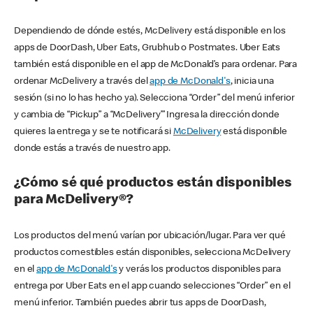
Dependiendo de dónde estés, McDelivery está disponible en los
apps de DoorDash, Uber Eats, Grubhub o Postmates. Uber Eats
también está disponible en el app de McDonald’s para ordenar. Para
ordenar McDelivery a través del
app de McDonald's
, inicia una
sesión (si no lo has hecho ya). Selecciona “Order” del menú inferior
y cambia de “Pickup” a “McDelivery’” Ingresa la dirección donde
quieres la entrega y se te notificará si
McDelivery
está disponible
donde estás a través de nuestro app.
¿Cómo sé qué productos están disponibles
para McDelivery®?
Los productos del menú varían por ubicación/lugar. Para ver qué
productos comestibles están disponibles, selecciona McDelivery
en el
app de McDonald's
y verás los productos disponibles para
entrega por Uber Eats en el app cuando selecciones “Order” en el
menú inferior. También puedes abrir tus apps de DoorDash,