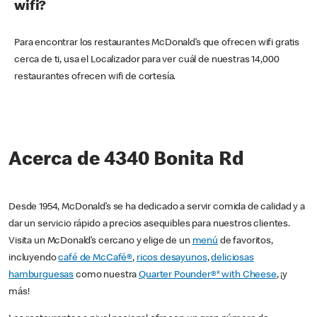
wifi?
Para encontrar los restaurantes McDonald’s que ofrecen wifi gratis
cerca de ti, usa el Localizador para ver cuál de nuestras 14,000
restaurantes ofrecen wifi de cortesía.
Acerca de 4340 Bonita Rd
Desde 1954, McDonald’s se ha dedicado a servir comida de calidad y a
dar un servicio rápido a precios asequibles para nuestros clientes.
Visita un McDonald’s cercano y elige de un
menú
de favoritos,
incluyendo
café de McCafé®
,
ricos desayunos
,
deliciosas
hamburguesas
como nuestra
Quarter Pounder®* with Cheese
, ¡y
más!