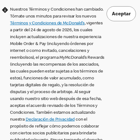
Nuestros Términos y Condiciones han cambiado.
Aceptar
Tómate unos minutos para revisar los nuevos
Términos y Condiciones de McDonald’s
, vigentes
a partir del 24 de agosto de 2026, los cuales
incluyen actualizaciones de nuestra experiencia
Mobile Order & Pay (incluyendo órdenes por
internet o como invitado, cancelaciones y
reembolsos), el programa MyMcDonald’s Rewards
(incluyendo las recompensas de los asociados,
las cuales pueden estar sujetas a los términos de
estos), funciones de valor acumulado, como
tarjetas digitales de regalo, y la resolución de
disputas y el proceso de arbitraje. Al seguir
usando nuestro sitio web después de esa fecha,
aceptas el acuerdo revisado de los Términos y
Condiciones. También estamos actualizando
nuestra
Declaración de Privacidad
con el
propósito de reflejar cómo podemos colaborar
con ciertos socios publicitarios para brindarte