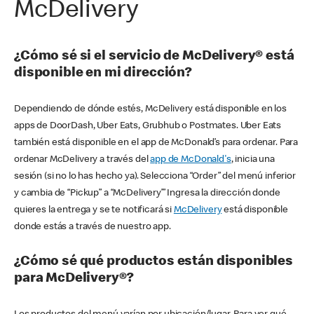
McDelivery
¿Cómo sé si el servicio de McDelivery® está
disponible en mi dirección?
Dependiendo de dónde estés, McDelivery está disponible en los
apps de DoorDash, Uber Eats, Grubhub o Postmates. Uber Eats
también está disponible en el app de McDonald’s para ordenar. Para
ordenar McDelivery a través del
app de McDonald's
, inicia una
sesión (si no lo has hecho ya). Selecciona “Order” del menú inferior
y cambia de “Pickup” a “McDelivery’” Ingresa la dirección donde
quieres la entrega y se te notificará si
McDelivery
está disponible
donde estás a través de nuestro app.
¿Cómo sé qué productos están disponibles
para McDelivery®?