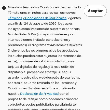
Nuestros Términos y Condiciones han cambiado.
Aceptar
Tómate unos minutos para revisar los nuevos
Términos y Condiciones de McDonald’s
, vigentes
a partir del 24 de agosto de 2026, los cuales
incluyen actualizaciones de nuestra experiencia
Mobile Order & Pay (incluyendo órdenes por
internet o como invitado, cancelaciones y
reembolsos), el programa MyMcDonald’s Rewards
(incluyendo las recompensas de los asociados,
las cuales pueden estar sujetas a los términos de
estos), funciones de valor acumulado, como
tarjetas digitales de regalo, y la resolución de
disputas y el proceso de arbitraje. Al seguir
usando nuestro sitio web después de esa fecha,
aceptas el acuerdo revisado de los Términos y
Condiciones. También estamos actualizando
nuestra
Declaración de Privacidad
con el
propósito de reflejar cómo podemos colaborar
con ciertos socios publicitarios para brindarte