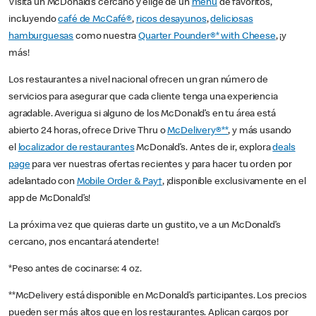
Visita un McDonald’s cercano y elige de un
menú
de favoritos,
incluyendo
café de McCafé®
,
ricos desayunos
,
deliciosas
hamburguesas
como nuestra
Quarter Pounder®* with Cheese
, ¡y
más!
Los restaurantes a nivel nacional ofrecen un gran número de
servicios para asegurar que cada cliente tenga una experiencia
agradable. Averigua si alguno de los McDonald’s en tu área está
abierto 24 horas, ofrece Drive Thru o
McDelivery®**
, y más usando
el
localizador de restaurantes
McDonald’s. Antes de ir, explora
deals
page
para ver nuestras ofertas recientes y para hacer tu orden por
adelantado con
Mobile Order & Pay†
, ¡disponible exclusivamente en el
app de McDonald’s!
La próxima vez que quieras darte un gustito, ve a un McDonald’s
cercano, ¡nos encantará atenderte!
*Peso antes de cocinarse: 4 oz.
**McDelivery está disponible en McDonald’s participantes. Los precios
pueden ser más altos que en los restaurantes. Aplican cargos por