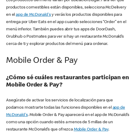
Los productos del menú varían por ubicación/lugar. Para ver qué
productos comestibles están disponibles, selecciona McDelivery
en el
app de McDonald's
y verás los productos disponibles para
entrega por Uber Eats en el app cuando selecciones “Order” en el
menú inferior. También puedes abrir tus apps de DoorDash,
Grubhub o Postmates para ver si hay un restaurante McDonald’s
cerca de ti y explorar productos del menú para ordenar.
Mobile Order & Pay
¿Cómo sé cuáles restaurantes participan en
Mobile Order & Pay?
Asegúrate de activar los servicios de localización para que
podamos mostrarte todas las funciones disponibles en el
app de
McDonald's
. Mobile Order & Pay aparecerá en el app de McDonald’s
como una opción cuando estés a menos de 5 millas de un
restaurante McDonald’s que ofrezca
Mobile Order & Pay
.