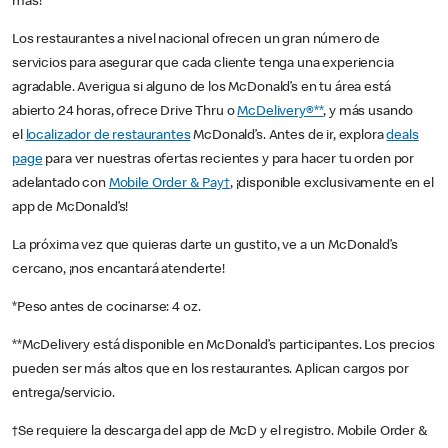
más!
Los restaurantes a nivel nacional ofrecen un gran número de
servicios para asegurar que cada cliente tenga una experiencia
agradable. Averigua si alguno de los McDonald’s en tu área está
abierto 24 horas, ofrece Drive Thru o
McDelivery®**
, y más usando
el
localizador de restaurantes
McDonald’s. Antes de ir, explora
deals
page
para ver nuestras ofertas recientes y para hacer tu orden por
adelantado con
Mobile Order & Pay†
, ¡disponible exclusivamente en el
app de McDonald’s!
La próxima vez que quieras darte un gustito, ve a un McDonald’s
cercano, ¡nos encantará atenderte!
*Peso antes de cocinarse: 4 oz.
**McDelivery está disponible en McDonald’s participantes. Los precios
pueden ser más altos que en los restaurantes. Aplican cargos por
entrega/servicio.
†Se requiere la descarga del app de McD y el registro. Mobile Order &