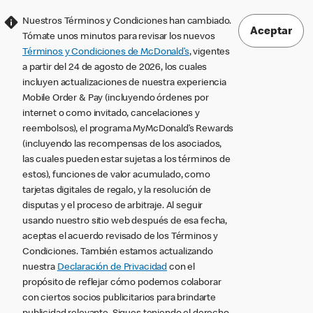
Nuestros Términos y Condiciones han cambiado.
Aceptar
Tómate unos minutos para revisar los nuevos
Términos y Condiciones de McDonald’s
, vigentes
a partir del 24 de agosto de 2026, los cuales
incluyen actualizaciones de nuestra experiencia
Mobile Order & Pay (incluyendo órdenes por
internet o como invitado, cancelaciones y
reembolsos), el programa MyMcDonald’s Rewards
(incluyendo las recompensas de los asociados,
las cuales pueden estar sujetas a los términos de
estos), funciones de valor acumulado, como
tarjetas digitales de regalo, y la resolución de
disputas y el proceso de arbitraje. Al seguir
usando nuestro sitio web después de esa fecha,
aceptas el acuerdo revisado de los Términos y
Condiciones. También estamos actualizando
nuestra
Declaración de Privacidad
con el
propósito de reflejar cómo podemos colaborar
con ciertos socios publicitarios para brindarte