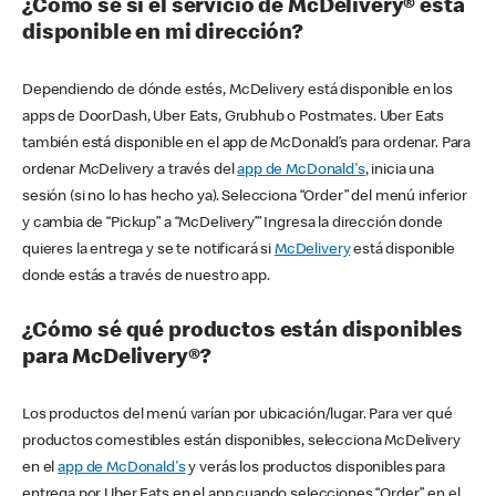
¿Cómo sé si el servicio de McDelivery® está
disponible en mi dirección?
Dependiendo de dónde estés, McDelivery está disponible en los
apps de DoorDash, Uber Eats, Grubhub o Postmates. Uber Eats
también está disponible en el app de McDonald’s para ordenar. Para
ordenar McDelivery a través del
app de McDonald's
, inicia una
sesión (si no lo has hecho ya). Selecciona “Order” del menú inferior
y cambia de “Pickup” a “McDelivery’” Ingresa la dirección donde
quieres la entrega y se te notificará si
McDelivery
está disponible
donde estás a través de nuestro app.
¿Cómo sé qué productos están disponibles
para McDelivery®?
Los productos del menú varían por ubicación/lugar. Para ver qué
productos comestibles están disponibles, selecciona McDelivery
en el
app de McDonald's
y verás los productos disponibles para
entrega por Uber Eats en el app cuando selecciones “Order” en el