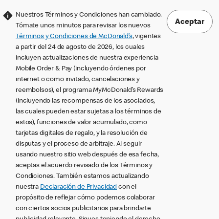
Nuestros Términos y Condiciones han cambiado.
Aceptar
Tómate unos minutos para revisar los nuevos
Términos y Condiciones de McDonald’s
, vigentes
a partir del 24 de agosto de 2026, los cuales
incluyen actualizaciones de nuestra experiencia
Mobile Order & Pay (incluyendo órdenes por
internet o como invitado, cancelaciones y
reembolsos), el programa MyMcDonald’s Rewards
(incluyendo las recompensas de los asociados,
las cuales pueden estar sujetas a los términos de
estos), funciones de valor acumulado, como
tarjetas digitales de regalo, y la resolución de
disputas y el proceso de arbitraje. Al seguir
usando nuestro sitio web después de esa fecha,
aceptas el acuerdo revisado de los Términos y
Condiciones. También estamos actualizando
nuestra
Declaración de Privacidad
con el
propósito de reflejar cómo podemos colaborar
con ciertos socios publicitarios para brindarte