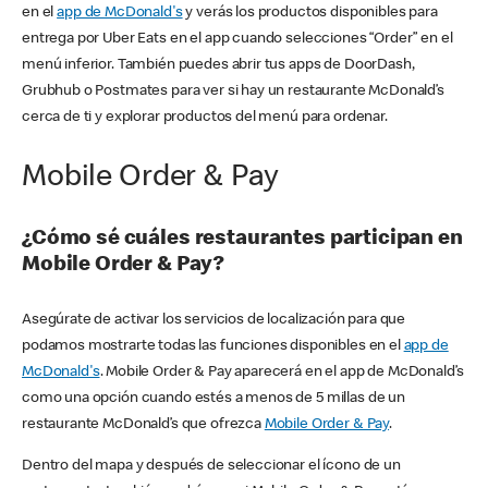
en el
app de McDonald's
y verás los productos disponibles para
entrega por Uber Eats en el app cuando selecciones “Order” en el
menú inferior. También puedes abrir tus apps de DoorDash,
Grubhub o Postmates para ver si hay un restaurante McDonald’s
cerca de ti y explorar productos del menú para ordenar.
Mobile Order & Pay
¿Cómo sé cuáles restaurantes participan en
Mobile Order & Pay?
Asegúrate de activar los servicios de localización para que
podamos mostrarte todas las funciones disponibles en el
app de
McDonald's
. Mobile Order & Pay aparecerá en el app de McDonald’s
como una opción cuando estés a menos de 5 millas de un
restaurante McDonald’s que ofrezca
Mobile Order & Pay
.
Dentro del mapa y después de seleccionar el ícono de un