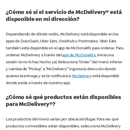
¿Cómo sé si el servicio de McDelivery® está
disponible en mi dirección?
Dependiendo de dónde estés, McDelivery está disponible en los
apps de DoorDash, Uber Eats, Grubhub o Postmates. Uber Eats
también está disponible en el app de McDonald’s para ordenar. Para
ordenar McDelivery a través del
app de McDonald's
, inicia una
sesión (si no lo has hecho ya). Selecciona “Order” del menú inferior
y cambia de “Pickup” a “McDelivery’” Ingresa la dirección donde
quieres la entrega y se te notificará si
McDelivery
está disponible
donde estás a través de nuestro app.
¿Cómo sé qué productos están disponibles
para McDelivery®?
Los productos del menú varían por ubicación/lugar. Para ver qué
productos comestibles están disponibles, selecciona McDelivery