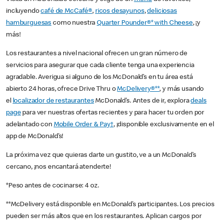
incluyendo
café de McCafé®
,
ricos desayunos
,
deliciosas
hamburguesas
como nuestra
Quarter Pounder®* with Cheese
, ¡y
más!
Los restaurantes a nivel nacional ofrecen un gran número de
servicios para asegurar que cada cliente tenga una experiencia
agradable. Averigua si alguno de los McDonald’s en tu área está
abierto 24 horas, ofrece Drive Thru o
McDelivery®**
, y más usando
el
localizador de restaurantes
McDonald’s. Antes de ir, explora
deals
page
para ver nuestras ofertas recientes y para hacer tu orden por
adelantado con
Mobile Order & Pay†
, ¡disponible exclusivamente en el
app de McDonald’s!
La próxima vez que quieras darte un gustito, ve a un McDonald’s
cercano, ¡nos encantará atenderte!
*Peso antes de cocinarse: 4 oz.
**McDelivery está disponible en McDonald’s participantes. Los precios
pueden ser más altos que en los restaurantes. Aplican cargos por