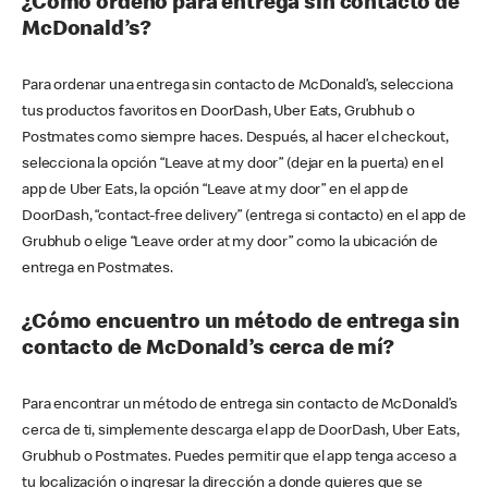
¿Cómo ordeno para entrega sin contacto de
McDonald’s?
Para ordenar una entrega sin contacto de McDonald’s, selecciona
tus productos favoritos en DoorDash, Uber Eats, Grubhub o
Postmates como siempre haces. Después, al hacer el checkout,
selecciona la opción “Leave at my door” (dejar en la puerta) en el
app de Uber Eats, la opción “Leave at my door” en el app de
DoorDash, “contact-free delivery” (entrega si contacto) en el app de
Grubhub o elige “Leave order at my door” como la ubicación de
entrega en Postmates.
¿Cómo encuentro un método de entrega sin
contacto de McDonald’s cerca de mí?
Para encontrar un método de entrega sin contacto de McDonald’s
cerca de ti, simplemente descarga el app de DoorDash, Uber Eats,
Grubhub o Postmates. Puedes permitir que el app tenga acceso a
tu localización o ingresar la dirección a donde quieres que se