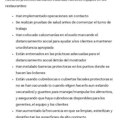
nuestros procesos sanitarios estándar, nuestros equipos en los
restaurantes:
Han implementado operaciones sin contacto
Se realizan pruebas de salud antes de comenzar el turno de
trabajo
Han colocado calcomanías en el suelo marcando el
distanciamiento social para ayudar a los clientes a mantener
una distancia apropiada
Están entrenados en las prácticas adecuadas para el
distanciamiento social detrás del mostrador
Han instalado barreras protectoras en los puntos donde se
hacen las órdenes
Están usando cubrebocas o cubiertas faciales protectoras si
no se han vacunado (o cuando eligen hacerlo aun estando
vacunados) y guantes para manejar/manipular los alimentos,
y asegurando que haya cubrebocas disponibles para los
gerentes, el equipo y los clientes
Han aumentado la frecuencia en que se limpian, esterilizan y
desinfectan las superficies de alto contacto