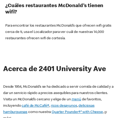
¿Cuáles restaurantes McDonald’s tienen
wifi?
Para encontrar los restaurantes McDonald’s que ofrecen wifi gratis
cerca de ti, usa el Localizador para ver cuál de nuestras 14,000
restaurantes ofrecen wifi de cortesía.
Acerca de 2401 University Ave
Desde 1954, McDonald’s se ha dedicado a servir comida de calidad y a
dar un servicio rápido a precios asequibles para nuestros clientes.
Visita un McDonald’s cercano y elige de un
menú
de favoritos,
incluyendo
café de McCafé®
,
ricos desayunos
,
deliciosas
hamburguesas
como nuestra
Quarter Pounder®* with Cheese
, ¡y