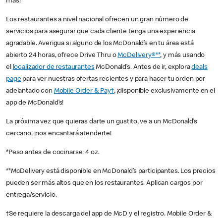
más!
Los restaurantes a nivel nacional ofrecen un gran número de
servicios para asegurar que cada cliente tenga una experiencia
agradable. Averigua si alguno de los McDonald’s en tu área está
abierto 24 horas, ofrece Drive Thru o
McDelivery®**
, y más usando
el
localizador de restaurantes
McDonald’s. Antes de ir, explora
deals
page
para ver nuestras ofertas recientes y para hacer tu orden por
adelantado con
Mobile Order & Pay†
, ¡disponible exclusivamente en el
app de McDonald’s!
La próxima vez que quieras darte un gustito, ve a un McDonald’s
cercano, ¡nos encantará atenderte!
*Peso antes de cocinarse: 4 oz.
**McDelivery está disponible en McDonald’s participantes. Los precios
pueden ser más altos que en los restaurantes. Aplican cargos por
entrega/servicio.
†Se requiere la descarga del app de McD y el registro. Mobile Order &