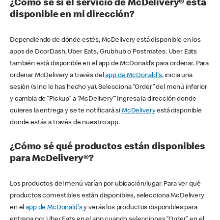
¿Cómo sé si el servicio de McDelivery® está
disponible en mi dirección?
Dependiendo de dónde estés, McDelivery está disponible en los
apps de DoorDash, Uber Eats, Grubhub o Postmates. Uber Eats
también está disponible en el app de McDonald’s para ordenar. Para
ordenar McDelivery a través del
app de McDonald's
, inicia una
sesión (si no lo has hecho ya). Selecciona “Order” del menú inferior
y cambia de “Pickup” a “McDelivery’” Ingresa la dirección donde
quieres la entrega y se te notificará si
McDelivery
está disponible
donde estás a través de nuestro app.
¿Cómo sé qué productos están disponibles
para McDelivery®?
Los productos del menú varían por ubicación/lugar. Para ver qué
productos comestibles están disponibles, selecciona McDelivery
en el
app de McDonald's
y verás los productos disponibles para
entrega por Uber Eats en el app cuando selecciones “Order” en el