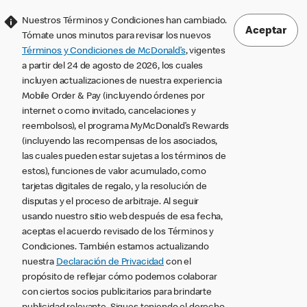
Nuestros Términos y Condiciones han cambiado.
Aceptar
Tómate unos minutos para revisar los nuevos
Términos y Condiciones de McDonald’s
, vigentes
a partir del 24 de agosto de 2026, los cuales
incluyen actualizaciones de nuestra experiencia
Mobile Order & Pay (incluyendo órdenes por
internet o como invitado, cancelaciones y
reembolsos), el programa MyMcDonald’s Rewards
(incluyendo las recompensas de los asociados,
las cuales pueden estar sujetas a los términos de
estos), funciones de valor acumulado, como
tarjetas digitales de regalo, y la resolución de
disputas y el proceso de arbitraje. Al seguir
usando nuestro sitio web después de esa fecha,
aceptas el acuerdo revisado de los Términos y
Condiciones. También estamos actualizando
nuestra
Declaración de Privacidad
con el
propósito de reflejar cómo podemos colaborar
con ciertos socios publicitarios para brindarte