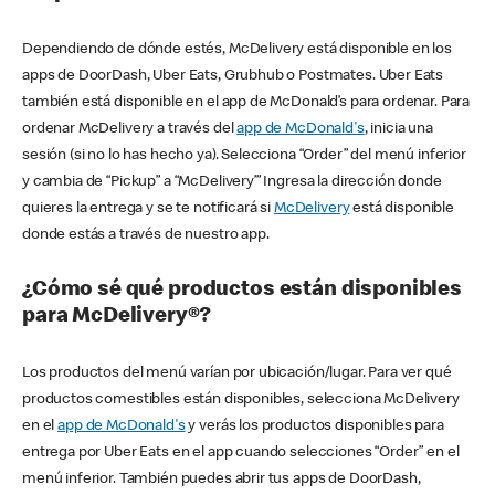
Dependiendo de dónde estés, McDelivery está disponible en los
apps de DoorDash, Uber Eats, Grubhub o Postmates. Uber Eats
también está disponible en el app de McDonald’s para ordenar. Para
ordenar McDelivery a través del
app de McDonald's
, inicia una
sesión (si no lo has hecho ya). Selecciona “Order” del menú inferior
y cambia de “Pickup” a “McDelivery’” Ingresa la dirección donde
quieres la entrega y se te notificará si
McDelivery
está disponible
donde estás a través de nuestro app.
¿Cómo sé qué productos están disponibles
para McDelivery®?
Los productos del menú varían por ubicación/lugar. Para ver qué
productos comestibles están disponibles, selecciona McDelivery
en el
app de McDonald's
y verás los productos disponibles para
entrega por Uber Eats en el app cuando selecciones “Order” en el
menú inferior. También puedes abrir tus apps de DoorDash,