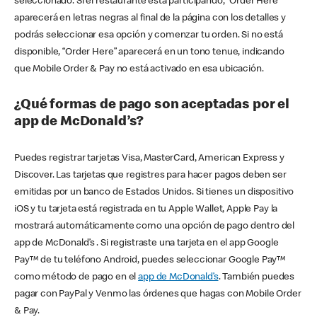
seleccionado. Si el restaurante está participando, “Order Here”
aparecerá en letras negras al final de la página con los detalles y
podrás seleccionar esa opción y comenzar tu orden. Si no está
disponible, “Order Here” aparecerá en un tono tenue, indicando
que Mobile Order & Pay no está activado en esa ubicación.
¿Qué formas de pago son aceptadas por el
app de McDonald’s?
Puedes registrar tarjetas Visa, MasterCard, American Express y
Discover. Las tarjetas que registres para hacer pagos deben ser
emitidas por un banco de Estados Unidos. Si tienes un dispositivo
iOS y tu tarjeta está registrada en tu Apple Wallet, Apple Pay la
mostrará automáticamente como una opción de pago dentro del
app de McDonald’s . Si registraste una tarjeta en el app Google
Pay™ de tu teléfono Android, puedes seleccionar Google Pay™
como método de pago en el
app de McDonald’s
. También puedes
pagar con PayPal y Venmo las órdenes que hagas con Mobile Order
& Pay.