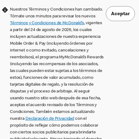
Nuestros Términos y Condiciones han cambiado.
Aceptar
Tómate unos minutos para revisar los nuevos
Términos y Condiciones de McDonald’s
, vigentes
a partir del 24 de agosto de 2026, los cuales
incluyen actualizaciones de nuestra experiencia
Mobile Order & Pay (incluyendo órdenes por
internet o como invitado, cancelaciones y
reembolsos), el programa MyMcDonald’s Rewards
(incluyendo las recompensas de los asociados,
las cuales pueden estar sujetas a los términos de
estos), funciones de valor acumulado, como
tarjetas digitales de regalo, y la resolución de
disputas y el proceso de arbitraje. Al seguir
usando nuestro sitio web después de esa fecha,
aceptas el acuerdo revisado de los Términos y
Condiciones. También estamos actualizando
nuestra
Declaración de Privacidad
con el
propósito de reflejar cómo podemos colaborar
con ciertos socios publicitarios para brindarte