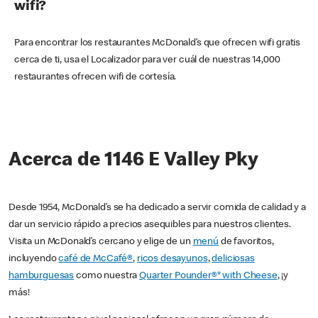
wifi?
Para encontrar los restaurantes McDonald’s que ofrecen wifi gratis
cerca de ti, usa el Localizador para ver cuál de nuestras 14,000
restaurantes ofrecen wifi de cortesía.
Acerca de 1146 E Valley Pky
Desde 1954, McDonald’s se ha dedicado a servir comida de calidad y a
dar un servicio rápido a precios asequibles para nuestros clientes.
Visita un McDonald’s cercano y elige de un
menú
de favoritos,
incluyendo
café de McCafé®
,
ricos desayunos
,
deliciosas
hamburguesas
como nuestra
Quarter Pounder®* with Cheese
, ¡y
más!