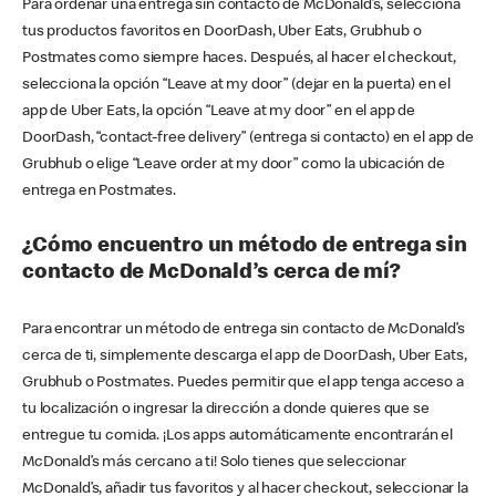
Para ordenar una entrega sin contacto de McDonald’s, selecciona
tus productos favoritos en DoorDash, Uber Eats, Grubhub o
Postmates como siempre haces. Después, al hacer el checkout,
selecciona la opción “Leave at my door” (dejar en la puerta) en el
app de Uber Eats, la opción “Leave at my door” en el app de
DoorDash, “contact-free delivery” (entrega si contacto) en el app de
Grubhub o elige “Leave order at my door” como la ubicación de
entrega en Postmates.
¿Cómo encuentro un método de entrega sin
contacto de McDonald’s cerca de mí?
Para encontrar un método de entrega sin contacto de McDonald’s
cerca de ti, simplemente descarga el app de DoorDash, Uber Eats,
Grubhub o Postmates. Puedes permitir que el app tenga acceso a
tu localización o ingresar la dirección a donde quieres que se
entregue tu comida. ¡Los apps automáticamente encontrarán el
McDonald’s más cercano a ti! Solo tienes que seleccionar
McDonald’s, añadir tus favoritos y al hacer checkout, seleccionar la