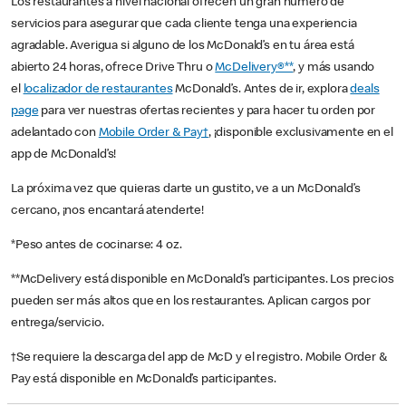
Los restaurantes a nivel nacional ofrecen un gran número de
servicios para asegurar que cada cliente tenga una experiencia
agradable. Averigua si alguno de los McDonald’s en tu área está
abierto 24 horas, ofrece Drive Thru o
McDelivery®**
, y más usando
el
localizador de restaurantes
McDonald’s. Antes de ir, explora
deals
page
para ver nuestras ofertas recientes y para hacer tu orden por
adelantado con
Mobile Order & Pay†
, ¡disponible exclusivamente en el
app de McDonald’s!
La próxima vez que quieras darte un gustito, ve a un McDonald’s
cercano, ¡nos encantará atenderte!
*Peso antes de cocinarse: 4 oz.
**McDelivery está disponible en McDonald’s participantes. Los precios
pueden ser más altos que en los restaurantes. Aplican cargos por
entrega/servicio.
†Se requiere la descarga del app de McD y el registro. Mobile Order &
Pay está disponible en McDonald’s participantes.