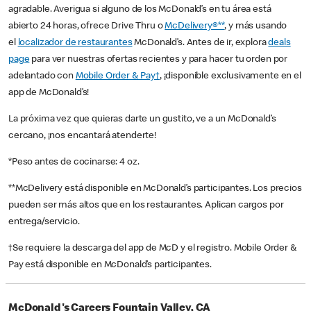
agradable. Averigua si alguno de los McDonald’s en tu área está
abierto 24 horas, ofrece Drive Thru o
McDelivery®**
, y más usando
el
localizador de restaurantes
McDonald’s. Antes de ir, explora
deals
page
para ver nuestras ofertas recientes y para hacer tu orden por
adelantado con
Mobile Order & Pay†
, ¡disponible exclusivamente en el
app de McDonald’s!
La próxima vez que quieras darte un gustito, ve a un McDonald’s
cercano, ¡nos encantará atenderte!
*Peso antes de cocinarse: 4 oz.
**McDelivery está disponible en McDonald’s participantes. Los precios
pueden ser más altos que en los restaurantes. Aplican cargos por
entrega/servicio.
†Se requiere la descarga del app de McD y el registro. Mobile Order &
Pay está disponible en McDonald’s participantes.
McDonald's Careers Fountain Valley, CA