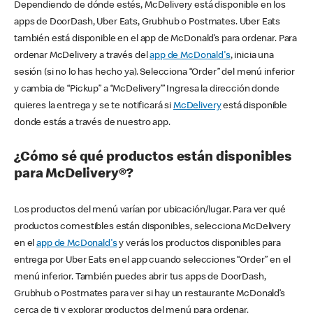
Dependiendo de dónde estés, McDelivery está disponible en los
apps de DoorDash, Uber Eats, Grubhub o Postmates. Uber Eats
también está disponible en el app de McDonald’s para ordenar. Para
ordenar McDelivery a través del
app de McDonald's
, inicia una
sesión (si no lo has hecho ya). Selecciona “Order” del menú inferior
y cambia de “Pickup” a “McDelivery’” Ingresa la dirección donde
quieres la entrega y se te notificará si
McDelivery
está disponible
donde estás a través de nuestro app.
¿Cómo sé qué productos están disponibles
para McDelivery®?
Los productos del menú varían por ubicación/lugar. Para ver qué
productos comestibles están disponibles, selecciona McDelivery
en el
app de McDonald's
y verás los productos disponibles para
entrega por Uber Eats en el app cuando selecciones “Order” en el
menú inferior. También puedes abrir tus apps de DoorDash,
Grubhub o Postmates para ver si hay un restaurante McDonald’s
cerca de ti y explorar productos del menú para ordenar.