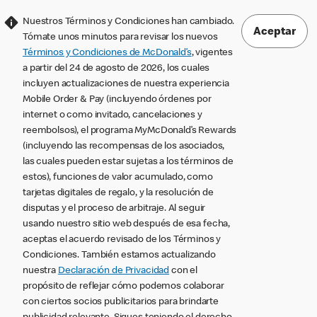
Nuestros Términos y Condiciones han cambiado.
Aceptar
Tómate unos minutos para revisar los nuevos
Términos y Condiciones de McDonald’s
, vigentes
a partir del 24 de agosto de 2026, los cuales
incluyen actualizaciones de nuestra experiencia
Mobile Order & Pay (incluyendo órdenes por
internet o como invitado, cancelaciones y
reembolsos), el programa MyMcDonald’s Rewards
(incluyendo las recompensas de los asociados,
las cuales pueden estar sujetas a los términos de
estos), funciones de valor acumulado, como
tarjetas digitales de regalo, y la resolución de
disputas y el proceso de arbitraje. Al seguir
usando nuestro sitio web después de esa fecha,
aceptas el acuerdo revisado de los Términos y
Condiciones. También estamos actualizando
nuestra
Declaración de Privacidad
con el
propósito de reflejar cómo podemos colaborar
con ciertos socios publicitarios para brindarte