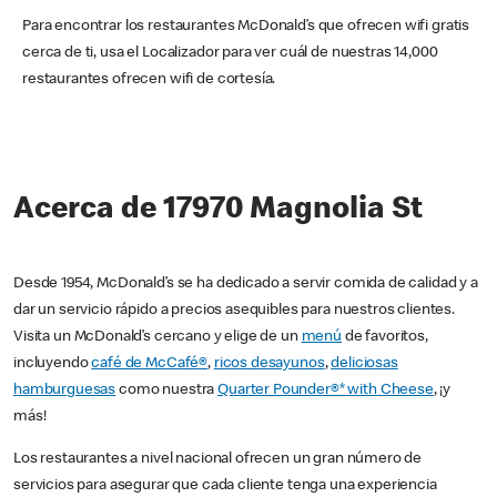
Para encontrar los restaurantes McDonald’s que ofrecen wifi gratis
cerca de ti, usa el Localizador para ver cuál de nuestras 14,000
restaurantes ofrecen wifi de cortesía.
Acerca de 17970 Magnolia St
Desde 1954, McDonald’s se ha dedicado a servir comida de calidad y a
dar un servicio rápido a precios asequibles para nuestros clientes.
Visita un McDonald’s cercano y elige de un
menú
de favoritos,
incluyendo
café de McCafé®
,
ricos desayunos
,
deliciosas
hamburguesas
como nuestra
Quarter Pounder®* with Cheese
, ¡y
más!
Los restaurantes a nivel nacional ofrecen un gran número de
servicios para asegurar que cada cliente tenga una experiencia