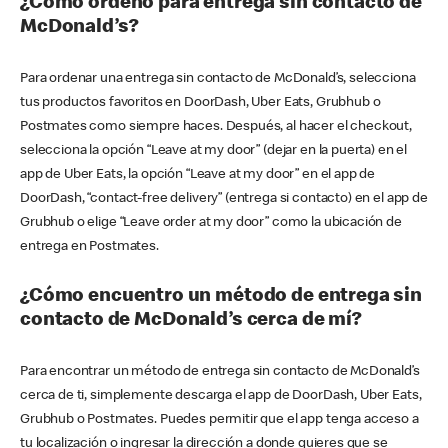
¿Cómo ordeno para entrega sin contacto de
McDonald’s?
Para ordenar una entrega sin contacto de McDonald’s, selecciona
tus productos favoritos en DoorDash, Uber Eats, Grubhub o
Postmates como siempre haces. Después, al hacer el checkout,
selecciona la opción “Leave at my door” (dejar en la puerta) en el
app de Uber Eats, la opción “Leave at my door” en el app de
DoorDash, “contact-free delivery” (entrega si contacto) en el app de
Grubhub o elige “Leave order at my door” como la ubicación de
entrega en Postmates.
¿Cómo encuentro un método de entrega sin
contacto de McDonald’s cerca de mí?
Para encontrar un método de entrega sin contacto de McDonald’s
cerca de ti, simplemente descarga el app de DoorDash, Uber Eats,
Grubhub o Postmates. Puedes permitir que el app tenga acceso a
tu localización o ingresar la dirección a donde quieres que se