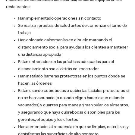
nuestros procesos sanitarios estándar, nuestros equipos en los
restaurantes:
Han implementado operaciones sin contacto
Se realizan pruebas de salud antes de comenzar el turno de
trabajo
Han colocado calcomanías en el suelo marcando el
distanciamiento social para ayudar a los clientes a mantener
una distancia apropiada
Están entrenados en las prácticas adecuadas para el
distanciamiento social detrás del mostrador
Han instalado barreras protectoras en los puntos donde se
hacen las órdenes
Están usando cubrebocas o cubiertas faciales protectoras si
no se han vacunado (o cuando eligen hacerlo aun estando
vacunados) y guantes para manejar/manipular los alimentos,
y asegurando que haya cubrebocas disponibles para los
gerentes, el equipo y los clientes
Han aumentado la frecuencia en que se limpian, esterilizan y
desinfectan las superficies de alto contacto