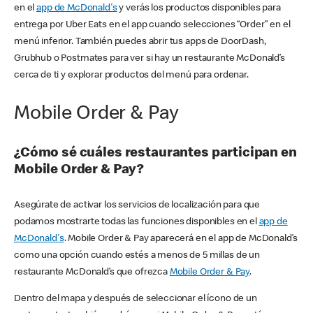
en el
app de McDonald's
y verás los productos disponibles para
entrega por Uber Eats en el app cuando selecciones “Order” en el
menú inferior. También puedes abrir tus apps de DoorDash,
Grubhub o Postmates para ver si hay un restaurante McDonald’s
cerca de ti y explorar productos del menú para ordenar.
Mobile Order & Pay
¿Cómo sé cuáles restaurantes participan en
Mobile Order & Pay?
Asegúrate de activar los servicios de localización para que
podamos mostrarte todas las funciones disponibles en el
app de
McDonald's
. Mobile Order & Pay aparecerá en el app de McDonald’s
como una opción cuando estés a menos de 5 millas de un
restaurante McDonald’s que ofrezca
Mobile Order & Pay
.
Dentro del mapa y después de seleccionar el ícono de un