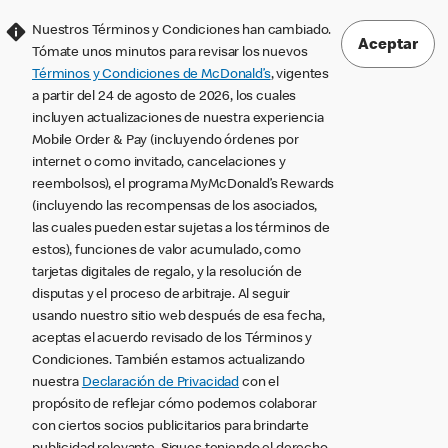
Nuestros Términos y Condiciones han cambiado.
Aceptar
Tómate unos minutos para revisar los nuevos
Términos y Condiciones de McDonald’s
, vigentes
a partir del 24 de agosto de 2026, los cuales
incluyen actualizaciones de nuestra experiencia
Mobile Order & Pay (incluyendo órdenes por
internet o como invitado, cancelaciones y
reembolsos), el programa MyMcDonald’s Rewards
(incluyendo las recompensas de los asociados,
las cuales pueden estar sujetas a los términos de
estos), funciones de valor acumulado, como
tarjetas digitales de regalo, y la resolución de
disputas y el proceso de arbitraje. Al seguir
usando nuestro sitio web después de esa fecha,
aceptas el acuerdo revisado de los Términos y
Condiciones. También estamos actualizando
nuestra
Declaración de Privacidad
con el
propósito de reflejar cómo podemos colaborar
con ciertos socios publicitarios para brindarte