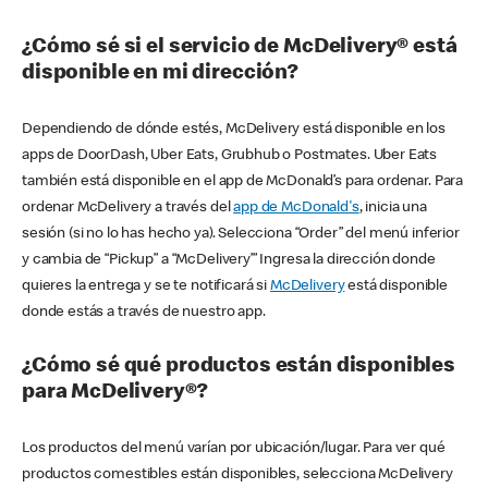
¿Cómo sé si el servicio de McDelivery® está
disponible en mi dirección?
Dependiendo de dónde estés, McDelivery está disponible en los
apps de DoorDash, Uber Eats, Grubhub o Postmates. Uber Eats
también está disponible en el app de McDonald’s para ordenar. Para
ordenar McDelivery a través del
app de McDonald's
, inicia una
sesión (si no lo has hecho ya). Selecciona “Order” del menú inferior
y cambia de “Pickup” a “McDelivery’” Ingresa la dirección donde
quieres la entrega y se te notificará si
McDelivery
está disponible
donde estás a través de nuestro app.
¿Cómo sé qué productos están disponibles
para McDelivery®?
Los productos del menú varían por ubicación/lugar. Para ver qué
productos comestibles están disponibles, selecciona McDelivery