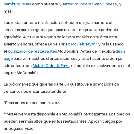
hamburguesas
como nuestra
Quarter Pounder®* with Cheese
, ¡y
más!
Los restaurantes a nivel nacional ofrecen un gran número de
servicios para asegurar que cada cliente tenga una experiencia
agradable. Averigua si alguno de los McDonald’s en tu área está
abierto 24 horas, ofrece Drive Thru o
McDelivery®**
, y más usando
el
localizador de restaurantes
McDonald’s. Antes de ir, explora
deals
page
para ver nuestras ofertas recientes y para hacer tu orden por
adelantado con
Mobile Order & Pay†
, ¡disponible exclusivamente en el
app de McDonald’s!
La próxima vez que quieras darte un gustito, ve a un McDonald’s
cercano, ¡nos encantará atenderte!
*Peso antes de cocinarse: 4 oz.
**McDelivery está disponible en McDonald’s participantes. Los precios
pueden ser más altos que en los restaurantes. Aplican cargos por
entrega/servicio.