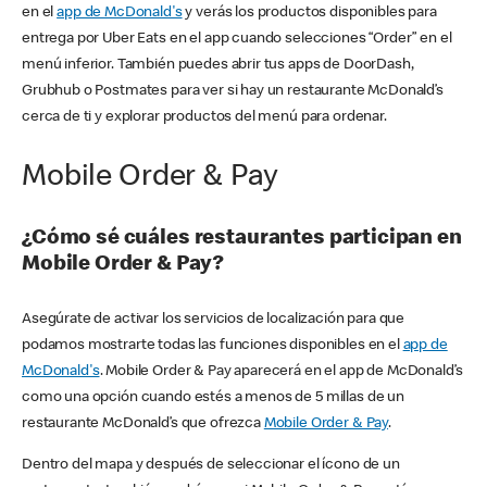
en el
app de McDonald's
y verás los productos disponibles para
entrega por Uber Eats en el app cuando selecciones “Order” en el
menú inferior. También puedes abrir tus apps de DoorDash,
Grubhub o Postmates para ver si hay un restaurante McDonald’s
cerca de ti y explorar productos del menú para ordenar.
Mobile Order & Pay
¿Cómo sé cuáles restaurantes participan en
Mobile Order & Pay?
Asegúrate de activar los servicios de localización para que
podamos mostrarte todas las funciones disponibles en el
app de
McDonald's
. Mobile Order & Pay aparecerá en el app de McDonald’s
como una opción cuando estés a menos de 5 millas de un
restaurante McDonald’s que ofrezca
Mobile Order & Pay
.
Dentro del mapa y después de seleccionar el ícono de un