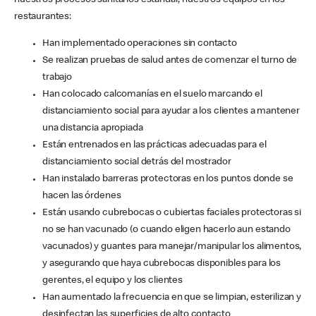
nuestros procesos sanitarios estándar, nuestros equipos en los
restaurantes:
Han implementado operaciones sin contacto
Se realizan pruebas de salud antes de comenzar el turno de
trabajo
Han colocado calcomanías en el suelo marcando el
distanciamiento social para ayudar a los clientes a mantener
una distancia apropiada
Están entrenados en las prácticas adecuadas para el
distanciamiento social detrás del mostrador
Han instalado barreras protectoras en los puntos donde se
hacen las órdenes
Están usando cubrebocas o cubiertas faciales protectoras si
no se han vacunado (o cuando eligen hacerlo aun estando
vacunados) y guantes para manejar/manipular los alimentos,
y asegurando que haya cubrebocas disponibles para los
gerentes, el equipo y los clientes
Han aumentado la frecuencia en que se limpian, esterilizan y
desinfectan las superficies de alto contacto