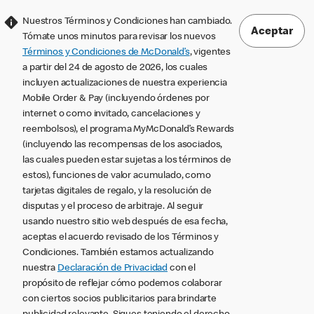
Nuestros Términos y Condiciones han cambiado.
Aceptar
Tómate unos minutos para revisar los nuevos
Términos y Condiciones de McDonald’s
, vigentes
a partir del 24 de agosto de 2026, los cuales
incluyen actualizaciones de nuestra experiencia
Mobile Order & Pay (incluyendo órdenes por
internet o como invitado, cancelaciones y
reembolsos), el programa MyMcDonald’s Rewards
(incluyendo las recompensas de los asociados,
las cuales pueden estar sujetas a los términos de
estos), funciones de valor acumulado, como
tarjetas digitales de regalo, y la resolución de
disputas y el proceso de arbitraje. Al seguir
usando nuestro sitio web después de esa fecha,
aceptas el acuerdo revisado de los Términos y
Condiciones. También estamos actualizando
nuestra
Declaración de Privacidad
con el
propósito de reflejar cómo podemos colaborar
con ciertos socios publicitarios para brindarte