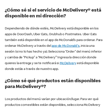
¿Cómo sé si el servicio de McDelivery® está
disponible en mi dirección?
Dependiendo de dónde estés, McDelivery está disponible en los
apps de DoorDash, Uber Eats, Grubhub o Postmates. Uber Eats
también está disponible en el app de McDonald’s para ordenar. Para
ordenar McDelivery a través del
app de McDonald's
, inicia una
sesión (si no lo has hecho ya). Selecciona “Order” del menú inferior
y cambia de “Pickup” a “McDelivery’” Ingresa la dirección donde
quieres la entrega y se te notificará si
McDelivery
está disponible
donde estás a través de nuestro app.
¿Cómo sé qué productos están disponibles
para McDelivery®?
Los productos del menú varían por ubicación/lugar. Para ver qué
productos comestibles están disponibles, selecciona McDelivery