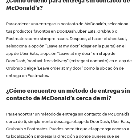
¿Cómo ordeno para entrega sin contacto de
McDonald’s?
Para ordenar una entrega sin contacto de McDonald’s, selecciona
tus productos favoritos en DoorDash, Uber Eats, Grubhub o
Postmates como siempre haces. Después, al hacer el checkout,
selecciona la opción “Leave at my door” (dejar en la puerta) en el
app de Uber Eats, la opción “Leave at my door” en el app de
DoorDash, “contact-free delivery” (entrega si contacto) en el app de
Grubhub o elige “Leave order at my door” como la ubicación de
entrega en Postmates.
¿Cómo encuentro un método de entrega sin
contacto de McDonald’s cerca de mí?
Para encontrar un método de entrega sin contacto de McDonald’s
cerca de ti, simplemente descarga el app de DoorDash, Uber Eats,
Grubhub o Postmates. Puedes permitir que el app tenga acceso a
tu localización o ingresar la dirección a donde quieres que se