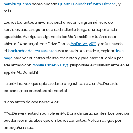
hamburguesas
como nuestra
Quarter Pounder®* with Cheese
, ¡y
más!
Los restaurantes a nivel nacional ofrecen un gran número de
servicios para asegurar que cada cliente tenga una experiencia
agradable. Averigua si alguno de los McDonald’s en tu área está
abierto 24 horas, ofrece Drive Thru o
McDelivery®**
, y más usando
el
localizador de restaurantes
McDonald’s. Antes de ir, explora
deals
page
para ver nuestras ofertas recientes y para hacer tu orden por
adelantado con
Mobile Order & Pay†
, ¡disponible exclusivamente en el
app de McDonald’s!
La próxima vez que quieras darte un gustito, ve a un McDonald’s
cercano, ¡nos encantará atenderte!
*Peso antes de cocinarse: 4 oz.
**McDelivery está disponible en McDonald’s participantes. Los precios
pueden ser más altos que en los restaurantes. Aplican cargos por
entrega/servicio.