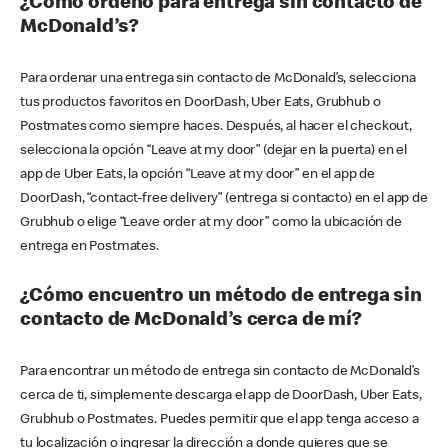
¿Cómo ordeno para entrega sin contacto de
McDonald’s?
Para ordenar una entrega sin contacto de McDonald’s, selecciona
tus productos favoritos en DoorDash, Uber Eats, Grubhub o
Postmates como siempre haces. Después, al hacer el checkout,
selecciona la opción “Leave at my door” (dejar en la puerta) en el
app de Uber Eats, la opción “Leave at my door” en el app de
DoorDash, “contact-free delivery” (entrega si contacto) en el app de
Grubhub o elige “Leave order at my door” como la ubicación de
entrega en Postmates.
¿Cómo encuentro un método de entrega sin
contacto de McDonald’s cerca de mí?
Para encontrar un método de entrega sin contacto de McDonald’s
cerca de ti, simplemente descarga el app de DoorDash, Uber Eats,
Grubhub o Postmates. Puedes permitir que el app tenga acceso a
tu localización o ingresar la dirección a donde quieres que se