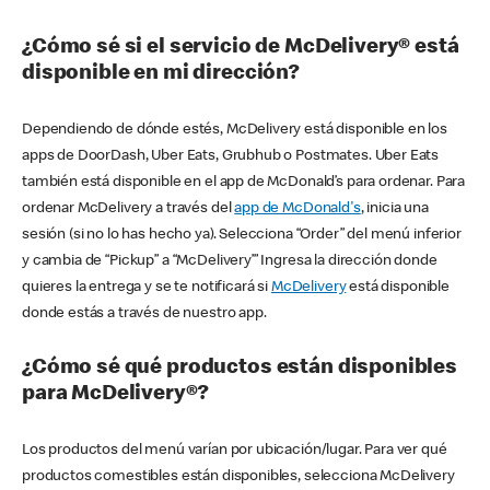
¿Cómo sé si el servicio de McDelivery® está
disponible en mi dirección?
Dependiendo de dónde estés, McDelivery está disponible en los
apps de DoorDash, Uber Eats, Grubhub o Postmates. Uber Eats
también está disponible en el app de McDonald’s para ordenar. Para
ordenar McDelivery a través del
app de McDonald's
, inicia una
sesión (si no lo has hecho ya). Selecciona “Order” del menú inferior
y cambia de “Pickup” a “McDelivery’” Ingresa la dirección donde
quieres la entrega y se te notificará si
McDelivery
está disponible
donde estás a través de nuestro app.
¿Cómo sé qué productos están disponibles
para McDelivery®?
Los productos del menú varían por ubicación/lugar. Para ver qué
productos comestibles están disponibles, selecciona McDelivery