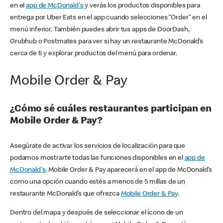
en el
app de McDonald's
y verás los productos disponibles para
entrega por Uber Eats en el app cuando selecciones “Order” en el
menú inferior. También puedes abrir tus apps de DoorDash,
Grubhub o Postmates para ver si hay un restaurante McDonald’s
cerca de ti y explorar productos del menú para ordenar.
Mobile Order & Pay
¿Cómo sé cuáles restaurantes participan en
Mobile Order & Pay?
Asegúrate de activar los servicios de localización para que
podamos mostrarte todas las funciones disponibles en el
app de
McDonald's
. Mobile Order & Pay aparecerá en el app de McDonald’s
como una opción cuando estés a menos de 5 millas de un
restaurante McDonald’s que ofrezca
Mobile Order & Pay
.
Dentro del mapa y después de seleccionar el ícono de un