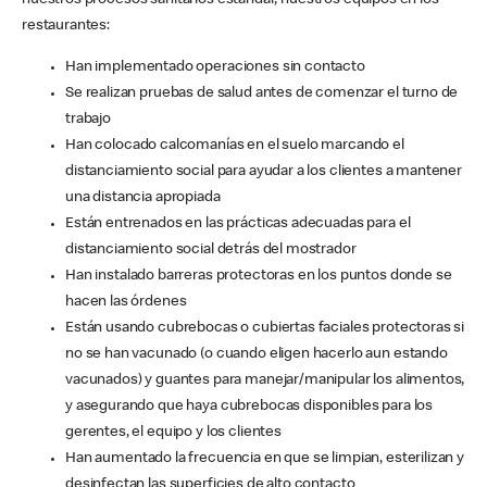
nuestros procesos sanitarios estándar, nuestros equipos en los
restaurantes:
Han implementado operaciones sin contacto
Se realizan pruebas de salud antes de comenzar el turno de
trabajo
Han colocado calcomanías en el suelo marcando el
distanciamiento social para ayudar a los clientes a mantener
una distancia apropiada
Están entrenados en las prácticas adecuadas para el
distanciamiento social detrás del mostrador
Han instalado barreras protectoras en los puntos donde se
hacen las órdenes
Están usando cubrebocas o cubiertas faciales protectoras si
no se han vacunado (o cuando eligen hacerlo aun estando
vacunados) y guantes para manejar/manipular los alimentos,
y asegurando que haya cubrebocas disponibles para los
gerentes, el equipo y los clientes
Han aumentado la frecuencia en que se limpian, esterilizan y
desinfectan las superficies de alto contacto