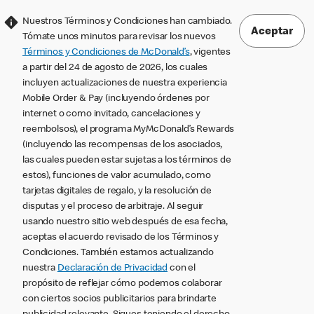
Nuestros Términos y Condiciones han cambiado.
Aceptar
Tómate unos minutos para revisar los nuevos
Términos y Condiciones de McDonald’s
, vigentes
a partir del 24 de agosto de 2026, los cuales
incluyen actualizaciones de nuestra experiencia
Mobile Order & Pay (incluyendo órdenes por
internet o como invitado, cancelaciones y
reembolsos), el programa MyMcDonald’s Rewards
(incluyendo las recompensas de los asociados,
las cuales pueden estar sujetas a los términos de
estos), funciones de valor acumulado, como
tarjetas digitales de regalo, y la resolución de
disputas y el proceso de arbitraje. Al seguir
usando nuestro sitio web después de esa fecha,
aceptas el acuerdo revisado de los Términos y
Condiciones. También estamos actualizando
nuestra
Declaración de Privacidad
con el
propósito de reflejar cómo podemos colaborar
con ciertos socios publicitarios para brindarte