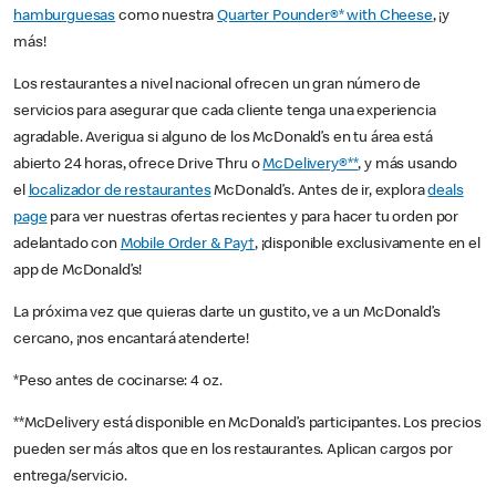
hamburguesas
como nuestra
Quarter Pounder®* with Cheese
, ¡y
más!
Los restaurantes a nivel nacional ofrecen un gran número de
servicios para asegurar que cada cliente tenga una experiencia
agradable. Averigua si alguno de los McDonald’s en tu área está
abierto 24 horas, ofrece Drive Thru o
McDelivery®**
, y más usando
el
localizador de restaurantes
McDonald’s. Antes de ir, explora
deals
page
para ver nuestras ofertas recientes y para hacer tu orden por
adelantado con
Mobile Order & Pay†
, ¡disponible exclusivamente en el
app de McDonald’s!
La próxima vez que quieras darte un gustito, ve a un McDonald’s
cercano, ¡nos encantará atenderte!
*Peso antes de cocinarse: 4 oz.
**McDelivery está disponible en McDonald’s participantes. Los precios
pueden ser más altos que en los restaurantes. Aplican cargos por
entrega/servicio.