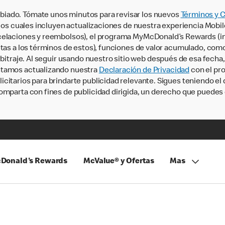
iado. Tómate unos minutos para revisar los nuevos
Términos y 
, los cuales incluyen actualizaciones de nuestra experiencia Mobi
ncelaciones y reembolsos), el programa MyMcDonald’s Rewards (
tas a los términos de estos), funciones de valor acumulado, como 
rbitraje. Al seguir usando nuestro sitio web después de esa fecha
stamos actualizando nuestra
Declaración de Privacidad
con el pro
citarios para brindarte publicidad relevante. Sigues teniendo el
omparta con fines de publicidad dirigida, un derecho que puedes 
Donald's Rewards
McValue® y Ofertas
Mas