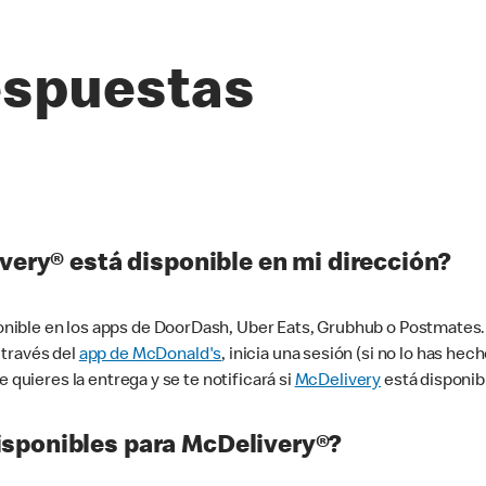
espuestas
very® está disponible en mi dirección?
ible en los apps de DoorDash, Uber Eats, Grubhub o Postmates. 
 través del
app de McDonald's
, inicia una sesión (si no lo has he
 quieres la entrega y se te notificará si
McDelivery
está disponib
sponibles para McDelivery®?