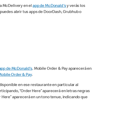
na McDelivery en el
app de McDonald's
y verás los
n puedes abrir tus apps de DoorDash, Grubhub o
app de McDonald's
. Mobile Order & Pay aparecerá en
Mobile Order & Pay
.
isponible en ese restaurante en particular al
articipando, “Order Here” aparecerá en letras negras
der Here” aparecerá en un tono tenue, indicando que