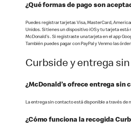
¿Qué formas de pago son aceptad
Puedes registrar tarjetas Visa, MasterCard, America
Unidos. Si tienes un dispositivo iOS y tu tarjeta es
McDonald’s . Si registraste una tarjeta en el app 
También puedes pagar con PayPal y Venmo las órden
Curbside y entrega sin
¿McDonald’s ofrece entrega sin 
La entrega sin contacto está disponible a través d
¿Cómo funciona la recogida Curb