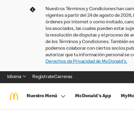
Nuestros Términos y Condiciones han camb
vigentes a partir del 24 de agosto de 2026
órdenes por internet o como invitado, ca
los asociados, las cuales pueden estar suje
la resolución de disputas y el proceso de a
de los Términos y Condiciones. También e
podemos colaborar con ciertos socios publi
autorizar que tu información personal se c
Derechos de Privacidad de McDonald’s.
Idioma
Regístrate
Carreras
Nuestro Menú
McDonald's App
MyMc