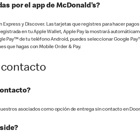
as por el app de McDonald’s?
n Express y Discover. Las tarjetas que registres para hacer pago
tá registrada en tu Apple Wallet, Apple Pay la mostrará automáti
Google Pay™ de tu teléfono Android, puedes seleccionar Google P
es que hagas con Mobile Order & Pay.
 contacto
contacto?
e nuestros asociados como opción de entrega sin contacto en Doo
side?