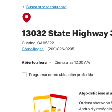
Busca otro restaurante
13032 State Highway 
Gustine, CA 95322
Cómo llegar
(209) 826-9205
Abierto ahora
•
Cierra a las 12:00 AM
Programar como ubicación preferida
Algo delicioso al
Ordena ahora con M
Android y recógelo