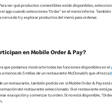
 Para ver qué productos comestibles están disponibles, seleccio
n el app cuando selecciones “Order” en el menú inferior. Tambié
 cerca de ti y explorar productos del menú para ordenar.
rticipan en Mobile Order & Pay?
para que podamos mostrarte todas las funciones disponibles en el
 a menos de 5 millas de un restaurante McDonald’s que ofrezca
 un restaurante, también podrás ver si Mobile Order & Pay está d
información del restaurante seleccionado. Si el restaurante está p
ccionar esa opción y comenzar tu orden. Si no está disponible, “Or
n.