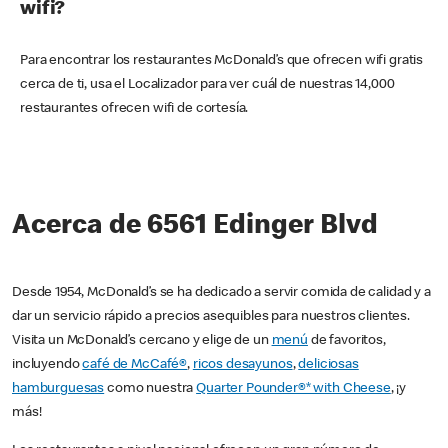
wifi?
Para encontrar los restaurantes McDonald’s que ofrecen wifi gratis
cerca de ti, usa el Localizador para ver cuál de nuestras 14,000
restaurantes ofrecen wifi de cortesía.
Acerca de 6561 Edinger Blvd
Desde 1954, McDonald’s se ha dedicado a servir comida de calidad y a
dar un servicio rápido a precios asequibles para nuestros clientes.
Visita un McDonald’s cercano y elige de un
menú
de favoritos,
incluyendo
café de McCafé®
,
ricos desayunos
,
deliciosas
hamburguesas
como nuestra
Quarter Pounder®* with Cheese
, ¡y
más!