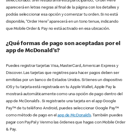
seleccionado. Si el restaurante está participando, “Order Here”
aparecerá en letras negras al final de la página con los detalles y
podrás seleccionar esa opción y comenzar tu orden. Si no está
disponible, “Order Here” aparecerá en un tono tenue, indicando
que Mobile Order & Pay no está activado en esa ubicación.
¿Qué formas de pago son aceptadas por el
app de McDonald’s?
Puedes registrar tarjetas Visa, MasterCard, American Express y
Discover. Las tarjetas que registres para hacer pagos deben ser
emitidas por un banco de Estados Unidos. Si tienes un dispositivo
iOS y tu tarjeta está registrada en tu Apple Wallet, Apple Pay la
mostrará automáticamente como una opción de pago dentro del
app de McDonald’s . Si registraste una tarjeta en el app Google
Pay™ de tu teléfono Android, puedes seleccionar Google Pay™
como método de pago en el
app de McDonald’s
. También puedes
pagar con PayPal y Venmo las órdenes que hagas con Mobile Order
& Pay.