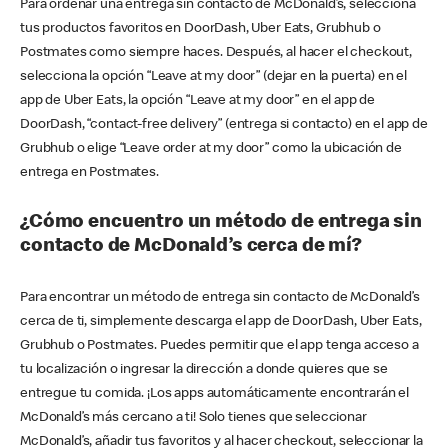
Para ordenar una entrega sin contacto de McDonald’s, selecciona
tus productos favoritos en DoorDash, Uber Eats, Grubhub o
Postmates como siempre haces. Después, al hacer el checkout,
selecciona la opción “Leave at my door” (dejar en la puerta) en el
app de Uber Eats, la opción “Leave at my door” en el app de
DoorDash, “contact-free delivery” (entrega si contacto) en el app de
Grubhub o elige “Leave order at my door” como la ubicación de
entrega en Postmates.
¿Cómo encuentro un método de entrega sin
contacto de McDonald’s cerca de mí?
Para encontrar un método de entrega sin contacto de McDonald’s
cerca de ti, simplemente descarga el app de DoorDash, Uber Eats,
Grubhub o Postmates. Puedes permitir que el app tenga acceso a
tu localización o ingresar la dirección a donde quieres que se
entregue tu comida. ¡Los apps automáticamente encontrarán el
McDonald’s más cercano a ti! Solo tienes que seleccionar
McDonald’s, añadir tus favoritos y al hacer checkout, seleccionar la