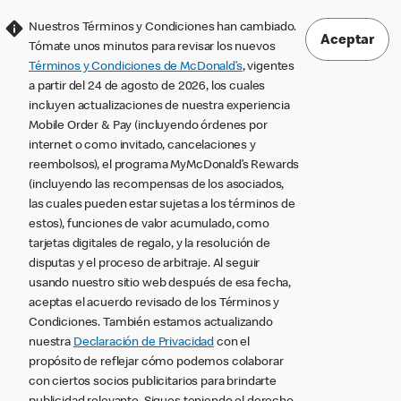
Nuestros Términos y Condiciones han cambiado.
Aceptar
Tómate unos minutos para revisar los nuevos
Términos y Condiciones de McDonald’s
, vigentes
a partir del 24 de agosto de 2026, los cuales
incluyen actualizaciones de nuestra experiencia
Mobile Order & Pay (incluyendo órdenes por
internet o como invitado, cancelaciones y
reembolsos), el programa MyMcDonald’s Rewards
(incluyendo las recompensas de los asociados,
las cuales pueden estar sujetas a los términos de
estos), funciones de valor acumulado, como
tarjetas digitales de regalo, y la resolución de
disputas y el proceso de arbitraje. Al seguir
usando nuestro sitio web después de esa fecha,
aceptas el acuerdo revisado de los Términos y
Condiciones. También estamos actualizando
nuestra
Declaración de Privacidad
con el
propósito de reflejar cómo podemos colaborar
con ciertos socios publicitarios para brindarte