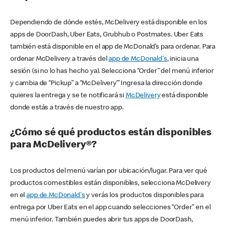
Dependiendo de dónde estés, McDelivery está disponible en los
apps de DoorDash, Uber Eats, Grubhub o Postmates. Uber Eats
también está disponible en el app de McDonald’s para ordenar. Para
ordenar McDelivery a través del
app de McDonald's
, inicia una
sesión (si no lo has hecho ya). Selecciona “Order” del menú inferior
y cambia de “Pickup” a “McDelivery’” Ingresa la dirección donde
quieres la entrega y se te notificará si
McDelivery
está disponible
donde estás a través de nuestro app.
¿Cómo sé qué productos están disponibles
para McDelivery®?
Los productos del menú varían por ubicación/lugar. Para ver qué
productos comestibles están disponibles, selecciona McDelivery
en el
app de McDonald's
y verás los productos disponibles para
entrega por Uber Eats en el app cuando selecciones “Order” en el
menú inferior. También puedes abrir tus apps de DoorDash,