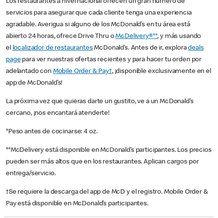
Los restaurantes a nivel nacional ofrecen un gran número de
servicios para asegurar que cada cliente tenga una experiencia
agradable. Averigua si alguno de los McDonald’s en tu área está
abierto 24 horas, ofrece Drive Thru o
McDelivery®**
, y más usando
el
localizador de restaurantes
McDonald’s. Antes de ir, explora
deals
page
para ver nuestras ofertas recientes y para hacer tu orden por
adelantado con
Mobile Order & Pay†
, ¡disponible exclusivamente en el
app de McDonald’s!
La próxima vez que quieras darte un gustito, ve a un McDonald’s
cercano, ¡nos encantará atenderte!
*Peso antes de cocinarse: 4 oz.
**McDelivery está disponible en McDonald’s participantes. Los precios
pueden ser más altos que en los restaurantes. Aplican cargos por
entrega/servicio.
†Se requiere la descarga del app de McD y el registro. Mobile Order &
Pay está disponible en McDonald’s participantes.