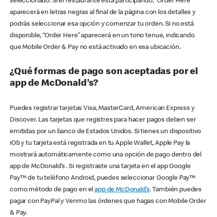
seleccionado. Si el restaurante está participando, “Order Here”
aparecerá en letras negras al final de la página con los detalles y
podrás seleccionar esa opción y comenzar tu orden. Si no está
disponible, “Order Here” aparecerá en un tono tenue, indicando
que Mobile Order & Pay no está activado en esa ubicación.
¿Qué formas de pago son aceptadas por el
app de McDonald’s?
Puedes registrar tarjetas Visa, MasterCard, American Express y
Discover. Las tarjetas que registres para hacer pagos deben ser
emitidas por un banco de Estados Unidos. Si tienes un dispositivo
iOS y tu tarjeta está registrada en tu Apple Wallet, Apple Pay la
mostrará automáticamente como una opción de pago dentro del
app de McDonald’s . Si registraste una tarjeta en el app Google
Pay™ de tu teléfono Android, puedes seleccionar Google Pay™
como método de pago en el
app de McDonald’s
. También puedes
pagar con PayPal y Venmo las órdenes que hagas con Mobile Order
& Pay.