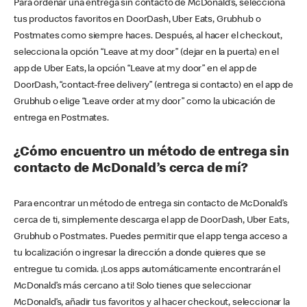
Para ordenar una entrega sin contacto de McDonald’s, selecciona
tus productos favoritos en DoorDash, Uber Eats, Grubhub o
Postmates como siempre haces. Después, al hacer el checkout,
selecciona la opción “Leave at my door” (dejar en la puerta) en el
app de Uber Eats, la opción “Leave at my door” en el app de
DoorDash, “contact-free delivery” (entrega si contacto) en el app de
Grubhub o elige “Leave order at my door” como la ubicación de
entrega en Postmates.
¿Cómo encuentro un método de entrega sin
contacto de McDonald’s cerca de mí?
Para encontrar un método de entrega sin contacto de McDonald’s
cerca de ti, simplemente descarga el app de DoorDash, Uber Eats,
Grubhub o Postmates. Puedes permitir que el app tenga acceso a
tu localización o ingresar la dirección a donde quieres que se
entregue tu comida. ¡Los apps automáticamente encontrarán el
McDonald’s más cercano a ti! Solo tienes que seleccionar
McDonald’s, añadir tus favoritos y al hacer checkout, seleccionar la