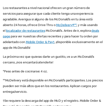
Los restaurantes a nivel nacional ofrecen un gran número de
servicios para asegurar que cada cliente tenga una experiencia
agradable. Averigua si alguno de los McDonald’s en tu área está
abierto 24 horas, ofrece Drive Thru o
McDelivery®**
, y más usando
el
localizador de restaurantes
McDonald’s. Antes de ir, explora
deals
page
para ver nuestras ofertas recientes y para hacer tu orden por
adelantado con
Mobile Order & Pay†
, ¡disponible exclusivamente en el
app de McDonald’s!
La próxima vez que quieras darte un gustito, ve a un McDonald’s
cercano, ¡nos encantará atenderte!
*Peso antes de cocinarse: 4 oz.
**McDelivery está disponible en McDonald’s participantes. Los precios
pueden ser más altos que en los restaurantes. Aplican cargos por
entrega/servicio.
†Se requiere la descarga del app de McD y el registro. Mobile Order &