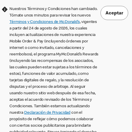
Nuestros Términos y Condiciones han cambiado.
Aceptar
Tómate unos minutos para revisar los nuevos
Términos y Condiciones de McDonald’s
, vigentes
a partir del 24 de agosto de 2026, los cuales
incluyen actualizaciones de nuestra experiencia
Mobile Order & Pay (incluyendo órdenes por
internet o como invitado, cancelaciones y
reembolsos), el programa MyMcDonald’s Rewards
(incluyendo las recompensas de los asociados,
las cuales pueden estar sujetas a los términos de
estos), funciones de valor acumulado, como
tarjetas digitales de regalo, y la resolución de
disputas y el proceso de arbitraje. Al seguir
usando nuestro sitio web después de esa fecha,
aceptas el acuerdo revisado de los Términos y
Condiciones. También estamos actualizando
nuestra
Declaración de Privacidad
con el
propósito de reflejar cómo podemos colaborar
con ciertos socios publicitarios para brindarte