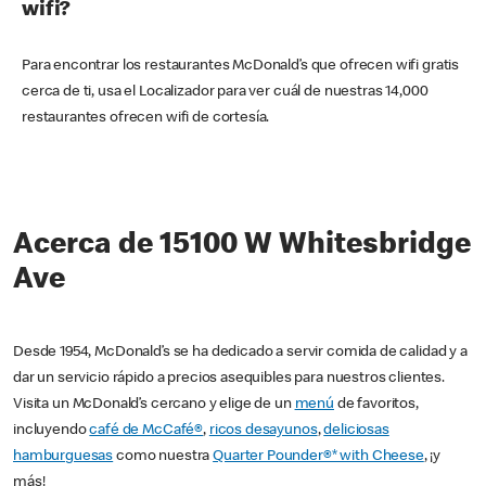
wifi?
Para encontrar los restaurantes McDonald’s que ofrecen wifi gratis
cerca de ti, usa el Localizador para ver cuál de nuestras 14,000
restaurantes ofrecen wifi de cortesía.
Acerca de 15100 W Whitesbridge
Ave
Desde 1954, McDonald’s se ha dedicado a servir comida de calidad y a
dar un servicio rápido a precios asequibles para nuestros clientes.
Visita un McDonald’s cercano y elige de un
menú
de favoritos,
incluyendo
café de McCafé®
,
ricos desayunos
,
deliciosas
hamburguesas
como nuestra
Quarter Pounder®* with Cheese
, ¡y
más!