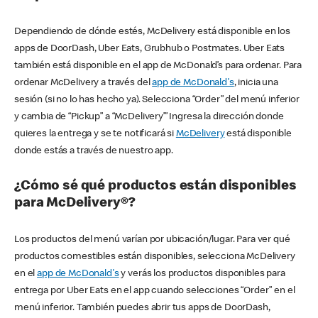
Dependiendo de dónde estés, McDelivery está disponible en los
apps de DoorDash, Uber Eats, Grubhub o Postmates. Uber Eats
también está disponible en el app de McDonald’s para ordenar. Para
ordenar McDelivery a través del
app de McDonald's
, inicia una
sesión (si no lo has hecho ya). Selecciona “Order” del menú inferior
y cambia de “Pickup” a “McDelivery’” Ingresa la dirección donde
quieres la entrega y se te notificará si
McDelivery
está disponible
donde estás a través de nuestro app.
¿Cómo sé qué productos están disponibles
para McDelivery®?
Los productos del menú varían por ubicación/lugar. Para ver qué
productos comestibles están disponibles, selecciona McDelivery
en el
app de McDonald's
y verás los productos disponibles para
entrega por Uber Eats en el app cuando selecciones “Order” en el
menú inferior. También puedes abrir tus apps de DoorDash,