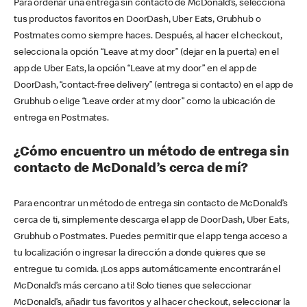
Para ordenar una entrega sin contacto de McDonald’s, selecciona
tus productos favoritos en DoorDash, Uber Eats, Grubhub o
Postmates como siempre haces. Después, al hacer el checkout,
selecciona la opción “Leave at my door” (dejar en la puerta) en el
app de Uber Eats, la opción “Leave at my door” en el app de
DoorDash, “contact-free delivery” (entrega si contacto) en el app de
Grubhub o elige “Leave order at my door” como la ubicación de
entrega en Postmates.
¿Cómo encuentro un método de entrega sin
contacto de McDonald’s cerca de mí?
Para encontrar un método de entrega sin contacto de McDonald’s
cerca de ti, simplemente descarga el app de DoorDash, Uber Eats,
Grubhub o Postmates. Puedes permitir que el app tenga acceso a
tu localización o ingresar la dirección a donde quieres que se
entregue tu comida. ¡Los apps automáticamente encontrarán el
McDonald’s más cercano a ti! Solo tienes que seleccionar
McDonald’s, añadir tus favoritos y al hacer checkout, seleccionar la