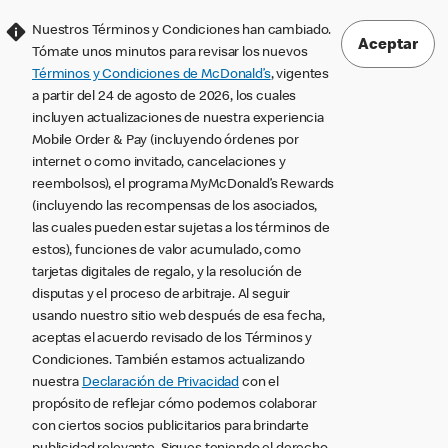
Nuestros Términos y Condiciones han cambiado.
Aceptar
Tómate unos minutos para revisar los nuevos
Términos y Condiciones de McDonald’s
, vigentes
a partir del 24 de agosto de 2026, los cuales
incluyen actualizaciones de nuestra experiencia
Mobile Order & Pay (incluyendo órdenes por
internet o como invitado, cancelaciones y
reembolsos), el programa MyMcDonald’s Rewards
(incluyendo las recompensas de los asociados,
las cuales pueden estar sujetas a los términos de
estos), funciones de valor acumulado, como
tarjetas digitales de regalo, y la resolución de
disputas y el proceso de arbitraje. Al seguir
usando nuestro sitio web después de esa fecha,
aceptas el acuerdo revisado de los Términos y
Condiciones. También estamos actualizando
nuestra
Declaración de Privacidad
con el
propósito de reflejar cómo podemos colaborar
con ciertos socios publicitarios para brindarte