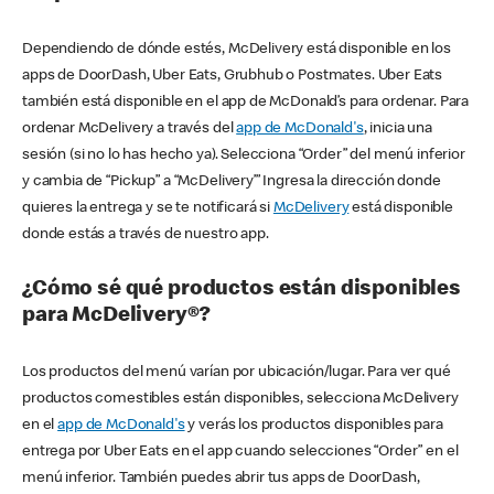
Dependiendo de dónde estés, McDelivery está disponible en los
apps de DoorDash, Uber Eats, Grubhub o Postmates. Uber Eats
también está disponible en el app de McDonald’s para ordenar. Para
ordenar McDelivery a través del
app de McDonald's
, inicia una
sesión (si no lo has hecho ya). Selecciona “Order” del menú inferior
y cambia de “Pickup” a “McDelivery’” Ingresa la dirección donde
quieres la entrega y se te notificará si
McDelivery
está disponible
donde estás a través de nuestro app.
¿Cómo sé qué productos están disponibles
para McDelivery®?
Los productos del menú varían por ubicación/lugar. Para ver qué
productos comestibles están disponibles, selecciona McDelivery
en el
app de McDonald's
y verás los productos disponibles para
entrega por Uber Eats en el app cuando selecciones “Order” en el
menú inferior. También puedes abrir tus apps de DoorDash,