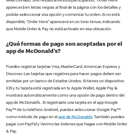
seleccionado. Si el restaurante está participando, “Order Here”
aparecerá en letras negras al final de la página con los detalles y
podrás seleccionar esa opción y comenzar tu orden. Si no está
disponible, “Order Here” aparecerá en un tono tenue, indicando
que Mobile Order & Pay no está activado en esa ubicación.
¿Qué formas de pago son aceptadas por el
app de McDonald’s?
Puedes registrar tarjetas Visa, MasterCard, American Express y
Discover. Las tarjetas que registres para hacer pagos deben ser
emitidas por un banco de Estados Unidos. Si tienes un dispositivo
iOS y tu tarjeta está registrada en tu Apple Wallet, Apple Pay la
mostrará automáticamente como una opción de pago dentro del
app de McDonald’s . Si registraste una tarjeta en el app Google
Pay™ de tu teléfono Android, puedes seleccionar Google Pay™
como método de pago en el
app de McDonald’s
. También puedes
pagar con PayPal y Venmo las órdenes que hagas con Mobile Order
& Pay.