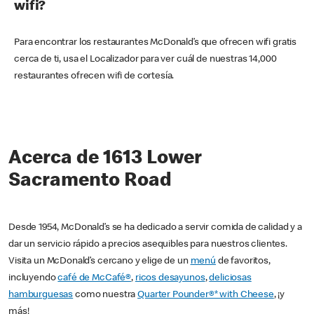
wifi?
Para encontrar los restaurantes McDonald’s que ofrecen wifi gratis
cerca de ti, usa el Localizador para ver cuál de nuestras 14,000
restaurantes ofrecen wifi de cortesía.
Acerca de 1613 Lower
Sacramento Road
Desde 1954, McDonald’s se ha dedicado a servir comida de calidad y a
dar un servicio rápido a precios asequibles para nuestros clientes.
Visita un McDonald’s cercano y elige de un
menú
de favoritos,
incluyendo
café de McCafé®
,
ricos desayunos
,
deliciosas
hamburguesas
como nuestra
Quarter Pounder®* with Cheese
, ¡y
más!