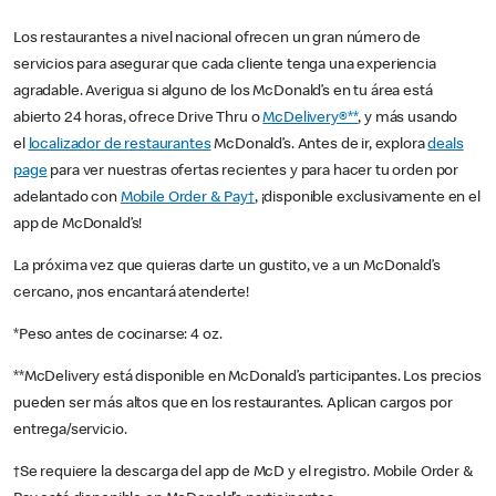
Los restaurantes a nivel nacional ofrecen un gran número de
servicios para asegurar que cada cliente tenga una experiencia
agradable. Averigua si alguno de los McDonald’s en tu área está
abierto 24 horas, ofrece Drive Thru o
McDelivery®**
, y más usando
el
localizador de restaurantes
McDonald’s. Antes de ir, explora
deals
page
para ver nuestras ofertas recientes y para hacer tu orden por
adelantado con
Mobile Order & Pay†
, ¡disponible exclusivamente en el
app de McDonald’s!
La próxima vez que quieras darte un gustito, ve a un McDonald’s
cercano, ¡nos encantará atenderte!
*Peso antes de cocinarse: 4 oz.
**McDelivery está disponible en McDonald’s participantes. Los precios
pueden ser más altos que en los restaurantes. Aplican cargos por
entrega/servicio.
†Se requiere la descarga del app de McD y el registro. Mobile Order &