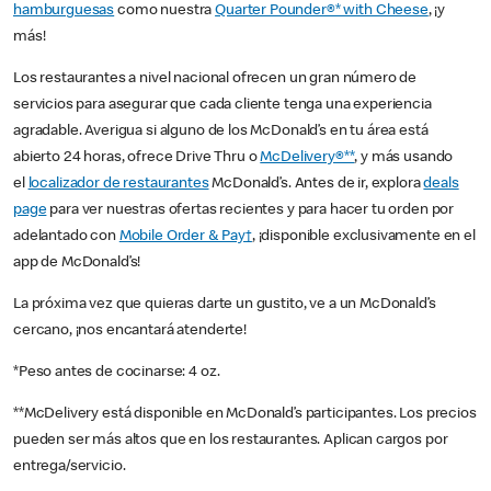
hamburguesas
como nuestra
Quarter Pounder®* with Cheese
, ¡y
más!
Los restaurantes a nivel nacional ofrecen un gran número de
servicios para asegurar que cada cliente tenga una experiencia
agradable. Averigua si alguno de los McDonald’s en tu área está
abierto 24 horas, ofrece Drive Thru o
McDelivery®**
, y más usando
el
localizador de restaurantes
McDonald’s. Antes de ir, explora
deals
page
para ver nuestras ofertas recientes y para hacer tu orden por
adelantado con
Mobile Order & Pay†
, ¡disponible exclusivamente en el
app de McDonald’s!
La próxima vez que quieras darte un gustito, ve a un McDonald’s
cercano, ¡nos encantará atenderte!
*Peso antes de cocinarse: 4 oz.
**McDelivery está disponible en McDonald’s participantes. Los precios
pueden ser más altos que en los restaurantes. Aplican cargos por
entrega/servicio.