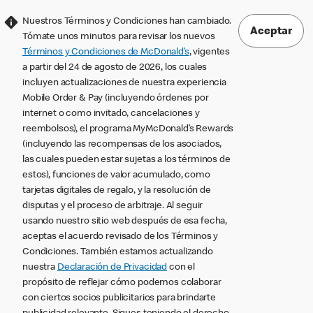
Nuestros Términos y Condiciones han cambiado.
Aceptar
Tómate unos minutos para revisar los nuevos
Términos y Condiciones de McDonald’s
, vigentes
a partir del 24 de agosto de 2026, los cuales
incluyen actualizaciones de nuestra experiencia
Mobile Order & Pay (incluyendo órdenes por
internet o como invitado, cancelaciones y
reembolsos), el programa MyMcDonald’s Rewards
(incluyendo las recompensas de los asociados,
las cuales pueden estar sujetas a los términos de
estos), funciones de valor acumulado, como
tarjetas digitales de regalo, y la resolución de
disputas y el proceso de arbitraje. Al seguir
usando nuestro sitio web después de esa fecha,
aceptas el acuerdo revisado de los Términos y
Condiciones. También estamos actualizando
nuestra
Declaración de Privacidad
con el
propósito de reflejar cómo podemos colaborar
con ciertos socios publicitarios para brindarte