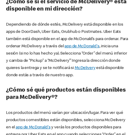
¿Cómo sé si el servicio de McDelivery® está
disponible en mi dirección?
Dependiendo de dónde estés, McDelivery está disponible en los
apps de DoorDash, Uber Eats, Grubhub o Postmates. Uber Eats
también está disponible en el app de McDonald’s para ordenar. Para
ordenar McDelivery a través del
app de McDonald's
, inicia una
sesión (si no lo has hecho ya). Selecciona “Order” del menú inferior
y cambia de “Pickup” a “McDelivery’” Ingresa la dirección donde
quieres la entrega y se te notificará si
McDelivery
está disponible
donde estás a través de nuestro app.
¿Cómo sé qué productos están disponibles
para McDelivery®?
Los productos del menú varían por ubicación/lugar. Para ver qué
productos comestibles están disponibles, selecciona McDelivery
en el
app de McDonald's
y verás los productos disponibles para
entrega por Uber Eats en el app cuando selecciones “Order” en el