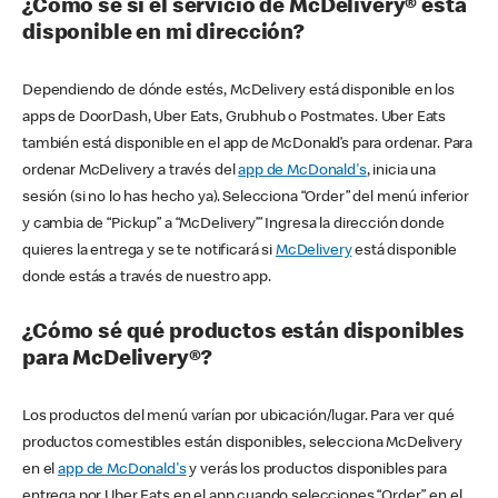
¿Cómo sé si el servicio de McDelivery® está
disponible en mi dirección?
Dependiendo de dónde estés, McDelivery está disponible en los
apps de DoorDash, Uber Eats, Grubhub o Postmates. Uber Eats
también está disponible en el app de McDonald’s para ordenar. Para
ordenar McDelivery a través del
app de McDonald's
, inicia una
sesión (si no lo has hecho ya). Selecciona “Order” del menú inferior
y cambia de “Pickup” a “McDelivery’” Ingresa la dirección donde
quieres la entrega y se te notificará si
McDelivery
está disponible
donde estás a través de nuestro app.
¿Cómo sé qué productos están disponibles
para McDelivery®?
Los productos del menú varían por ubicación/lugar. Para ver qué
productos comestibles están disponibles, selecciona McDelivery
en el
app de McDonald's
y verás los productos disponibles para
entrega por Uber Eats en el app cuando selecciones “Order” en el