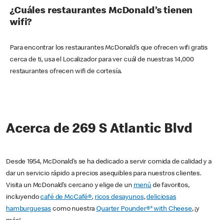
¿Cuáles restaurantes McDonald’s tienen
wifi?
Para encontrar los restaurantes McDonald’s que ofrecen wifi gratis
cerca de ti, usa el Localizador para ver cuál de nuestras 14,000
restaurantes ofrecen wifi de cortesía.
Acerca de 269 S Atlantic Blvd
Desde 1954, McDonald’s se ha dedicado a servir comida de calidad y a
dar un servicio rápido a precios asequibles para nuestros clientes.
Visita un McDonald’s cercano y elige de un
menú
de favoritos,
incluyendo
café de McCafé®
,
ricos desayunos
,
deliciosas
hamburguesas
como nuestra
Quarter Pounder®* with Cheese
, ¡y