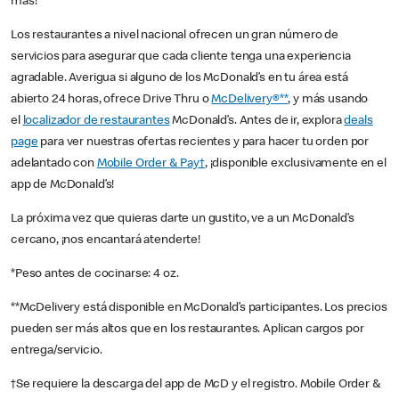
más!
Los restaurantes a nivel nacional ofrecen un gran número de
servicios para asegurar que cada cliente tenga una experiencia
agradable. Averigua si alguno de los McDonald’s en tu área está
abierto 24 horas, ofrece Drive Thru o
McDelivery®**
, y más usando
el
localizador de restaurantes
McDonald’s. Antes de ir, explora
deals
page
para ver nuestras ofertas recientes y para hacer tu orden por
adelantado con
Mobile Order & Pay†
, ¡disponible exclusivamente en el
app de McDonald’s!
La próxima vez que quieras darte un gustito, ve a un McDonald’s
cercano, ¡nos encantará atenderte!
*Peso antes de cocinarse: 4 oz.
**McDelivery está disponible en McDonald’s participantes. Los precios
pueden ser más altos que en los restaurantes. Aplican cargos por
entrega/servicio.
†Se requiere la descarga del app de McD y el registro. Mobile Order &