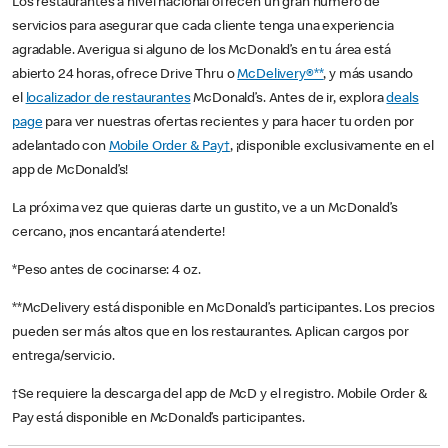
Los restaurantes a nivel nacional ofrecen un gran número de
servicios para asegurar que cada cliente tenga una experiencia
agradable. Averigua si alguno de los McDonald’s en tu área está
abierto 24 horas, ofrece Drive Thru o
McDelivery®**
, y más usando
el
localizador de restaurantes
McDonald’s. Antes de ir, explora
deals
page
para ver nuestras ofertas recientes y para hacer tu orden por
adelantado con
Mobile Order & Pay†
, ¡disponible exclusivamente en el
app de McDonald’s!
La próxima vez que quieras darte un gustito, ve a un McDonald’s
cercano, ¡nos encantará atenderte!
*Peso antes de cocinarse: 4 oz.
**McDelivery está disponible en McDonald’s participantes. Los precios
pueden ser más altos que en los restaurantes. Aplican cargos por
entrega/servicio.
†Se requiere la descarga del app de McD y el registro. Mobile Order &
Pay está disponible en McDonald’s participantes.