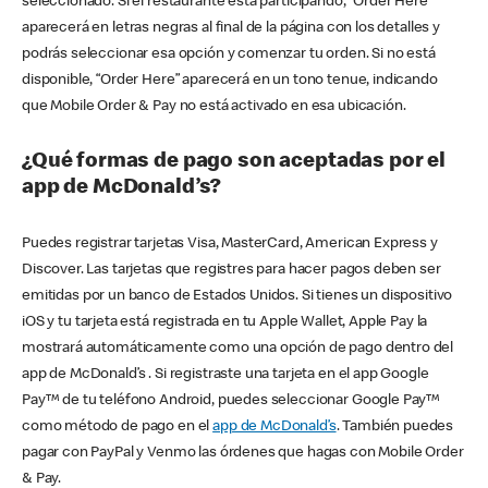
seleccionado. Si el restaurante está participando, “Order Here”
aparecerá en letras negras al final de la página con los detalles y
podrás seleccionar esa opción y comenzar tu orden. Si no está
disponible, “Order Here” aparecerá en un tono tenue, indicando
que Mobile Order & Pay no está activado en esa ubicación.
¿Qué formas de pago son aceptadas por el
app de McDonald’s?
Puedes registrar tarjetas Visa, MasterCard, American Express y
Discover. Las tarjetas que registres para hacer pagos deben ser
emitidas por un banco de Estados Unidos. Si tienes un dispositivo
iOS y tu tarjeta está registrada en tu Apple Wallet, Apple Pay la
mostrará automáticamente como una opción de pago dentro del
app de McDonald’s . Si registraste una tarjeta en el app Google
Pay™ de tu teléfono Android, puedes seleccionar Google Pay™
como método de pago en el
app de McDonald’s
. También puedes
pagar con PayPal y Venmo las órdenes que hagas con Mobile Order
& Pay.