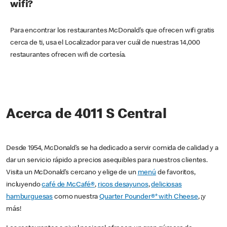
wifi?
Para encontrar los restaurantes McDonald’s que ofrecen wifi gratis
cerca de ti, usa el Localizador para ver cuál de nuestras 14,000
restaurantes ofrecen wifi de cortesía.
Acerca de 4011 S Central
Desde 1954, McDonald’s se ha dedicado a servir comida de calidad y a
dar un servicio rápido a precios asequibles para nuestros clientes.
Visita un McDonald’s cercano y elige de un
menú
de favoritos,
incluyendo
café de McCafé®
,
ricos desayunos
,
deliciosas
hamburguesas
como nuestra
Quarter Pounder®* with Cheese
, ¡y
más!