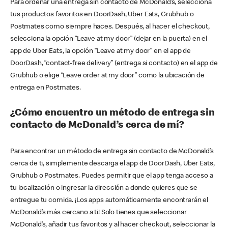
Para ordenar una entrega sin contacto de McDonald’s, selecciona
tus productos favoritos en DoorDash, Uber Eats, Grubhub o
Postmates como siempre haces. Después, al hacer el checkout,
selecciona la opción “Leave at my door” (dejar en la puerta) en el
app de Uber Eats, la opción “Leave at my door” en el app de
DoorDash, “contact-free delivery” (entrega si contacto) en el app de
Grubhub o elige “Leave order at my door” como la ubicación de
entrega en Postmates.
¿Cómo encuentro un método de entrega sin
contacto de McDonald’s cerca de mí?
Para encontrar un método de entrega sin contacto de McDonald’s
cerca de ti, simplemente descarga el app de DoorDash, Uber Eats,
Grubhub o Postmates. Puedes permitir que el app tenga acceso a
tu localización o ingresar la dirección a donde quieres que se
entregue tu comida. ¡Los apps automáticamente encontrarán el
McDonald’s más cercano a ti! Solo tienes que seleccionar
McDonald’s, añadir tus favoritos y al hacer checkout, seleccionar la