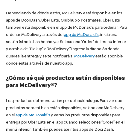
Dependiendo de dónde estés, McDelivery está disponible en los
apps de DoorDash, Uber Eats, Grubhub o Postmates. Uber Eats
también está disponible en el app de McDonald’s para ordenar. Para
ordenar McDelivery a través del
app de McDonald's
, inicia una
sesión (si no lo has hecho ya). Selecciona “Order” del menú inferior
y cambia de “Pickup” a “McDelivery’” Ingresa la dirección donde
quieres la entrega y se te notificará si
McDelivery
está disponible
donde estás a través de nuestro app.
¿Cómo sé qué productos están disponibles
para McDelivery®?
Los productos del menú varían por ubicación/lugar. Para ver qué
productos comestibles están disponibles, selecciona McDelivery
en el
app de McDonald's
y verás los productos disponibles para
entrega por Uber Eats en el app cuando selecciones “Order” en el
menú inferior. También puedes abrir tus apps de DoorDash,