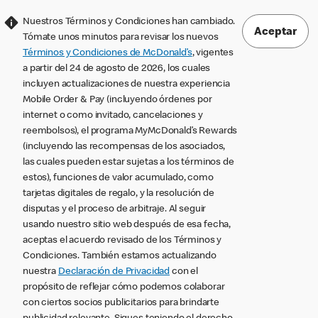
Nuestros Términos y Condiciones han cambiado.
Aceptar
Tómate unos minutos para revisar los nuevos
Términos y Condiciones de McDonald’s
, vigentes
a partir del 24 de agosto de 2026, los cuales
incluyen actualizaciones de nuestra experiencia
Mobile Order & Pay (incluyendo órdenes por
internet o como invitado, cancelaciones y
reembolsos), el programa MyMcDonald’s Rewards
(incluyendo las recompensas de los asociados,
las cuales pueden estar sujetas a los términos de
estos), funciones de valor acumulado, como
tarjetas digitales de regalo, y la resolución de
disputas y el proceso de arbitraje. Al seguir
usando nuestro sitio web después de esa fecha,
aceptas el acuerdo revisado de los Términos y
Condiciones. También estamos actualizando
nuestra
Declaración de Privacidad
con el
propósito de reflejar cómo podemos colaborar
con ciertos socios publicitarios para brindarte