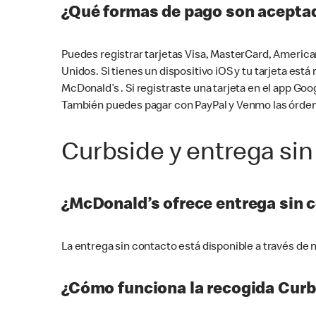
¿Qué formas de pago son aceptad
Puedes registrar tarjetas Visa, MasterCard, America
Unidos. Si tienes un dispositivo iOS y tu tarjeta es
McDonald’s . Si registraste una tarjeta en el app 
También puedes pagar con PayPal y Venmo las órden
Curbside y entrega sin
¿McDonald’s ofrece entrega sin 
La entrega sin contacto está disponible a través d
¿Cómo funciona la recogida Curb