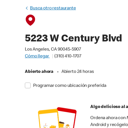
Busca otro restaurante
5223 W Century Blvd
Los Angeles, CA 90045-5907
Cómo llegar
(310) 410-1707
Abierto ahora
•
Abierto 24 horas
Programar como ubicación preferida
Algo delicioso al
Ordena ahora con M
Android y recógelo