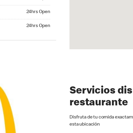
24hrs Open
24hrs Open
hrs Open
24hrs Open
Servicios di
restaurante
Disfruta de tu comida exactam
esta ubicación