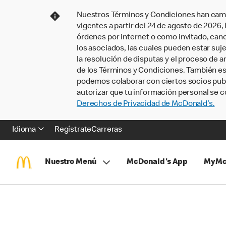
Nuestros Términos y Condiciones han camb
vigentes a partir del 24 de agosto de 2026
órdenes por internet o como invitado, ca
los asociados, las cuales pueden estar suje
la resolución de disputas y el proceso de a
de los Términos y Condiciones. También e
podemos colaborar con ciertos socios publi
autorizar que tu información personal se c
Derechos de Privacidad de McDonald’s.
Idioma
Regístrate
Carreras
Nuestro Menú
McDonald's App
MyMc