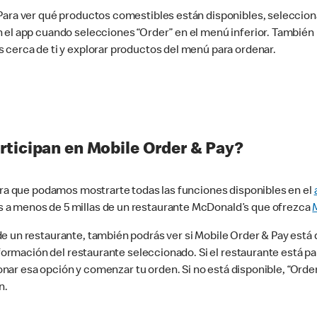
 Para ver qué productos comestibles están disponibles, seleccio
n el app cuando selecciones “Order” en el menú inferior. Tambié
 cerca de ti y explorar productos del menú para ordenar.
rticipan en Mobile Order & Pay?
para que podamos mostrarte todas las funciones disponibles en el
 a menos de 5 millas de un restaurante McDonald’s que ofrezca
 un restaurante, también podrás ver si Mobile Order & Pay está d
información del restaurante seleccionado. Si el restaurante está p
ccionar esa opción y comenzar tu orden. Si no está disponible, “Or
n.