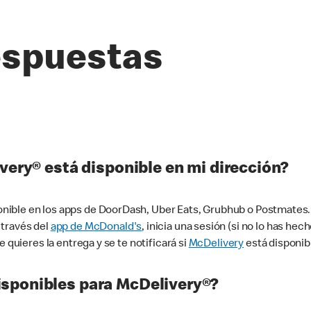
espuestas
very® está disponible en mi dirección?
ible en los apps de DoorDash, Uber Eats, Grubhub o Postmates. 
 través del
app de McDonald's
, inicia una sesión (si no lo has he
 quieres la entrega y se te notificará si
McDelivery
está disponib
sponibles para McDelivery®?