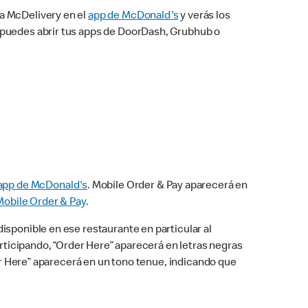
na McDelivery en el
app de McDonald's
y verás los
n puedes abrir tus apps de DoorDash, Grubhub o
app de McDonald's
. Mobile Order & Pay aparecerá en
Mobile Order & Pay
.
isponible en ese restaurante en particular al
articipando, “Order Here” aparecerá en letras negras
der Here” aparecerá en un tono tenue, indicando que