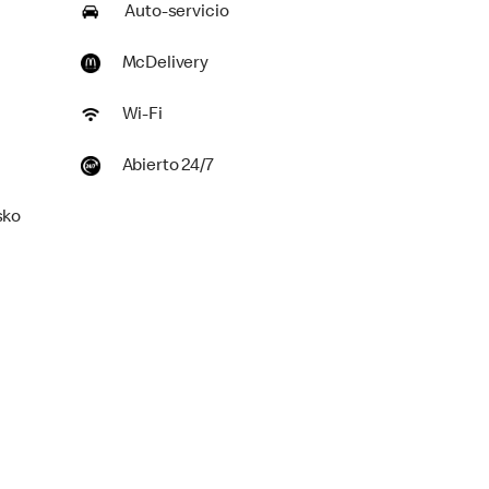
Auto-servicio
McDelivery
Wi-Fi
Abierto 24/7
sko