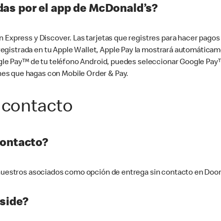
as por el app de McDonald’s?
n Express y Discover. Las tarjetas que registres para hacer pago
tá registrada en tu Apple Wallet, Apple Pay la mostrará automáti
Google Pay™ de tu teléfono Android, puedes seleccionar Google P
es que hagas con Mobile Order & Pay.
 contacto
contacto?
e nuestros asociados como opción de entrega sin contacto en Doo
side?