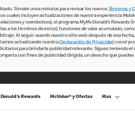
iado. Tómate unos minutos para revisar los nuevos
Términos y 
, los cuales incluyen actualizaciones de nuestra experiencia Mobi
ncelaciones y reembolsos), el programa MyMcDonald’s Rewards (
tas a los términos de estos), funciones de valor acumulado, como 
rbitraje. Al seguir usando nuestro sitio web después de esa fecha
stamos actualizando nuestra
Declaración de Privacidad
con el pro
citarios para brindarte publicidad relevante. Sigues teniendo el
omparta con fines de publicidad dirigida, un derecho que puedes 
Donald's Rewards
McValue® y Ofertas
Mas