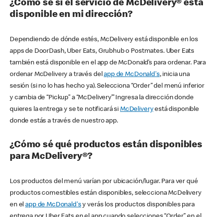
¿Cómo sé si el servicio de McDelivery® está
disponible en mi dirección?
Dependiendo de dónde estés, McDelivery está disponible en los
apps de DoorDash, Uber Eats, Grubhub o Postmates. Uber Eats
también está disponible en el app de McDonald’s para ordenar. Para
ordenar McDelivery a través del
app de McDonald's
, inicia una
sesión (si no lo has hecho ya). Selecciona “Order” del menú inferior
y cambia de “Pickup” a “McDelivery’” Ingresa la dirección donde
quieres la entrega y se te notificará si
McDelivery
está disponible
donde estás a través de nuestro app.
¿Cómo sé qué productos están disponibles
para McDelivery®?
Los productos del menú varían por ubicación/lugar. Para ver qué
productos comestibles están disponibles, selecciona McDelivery
en el
app de McDonald's
y verás los productos disponibles para
entrega por Uber Eats en el app cuando selecciones “Order” en el