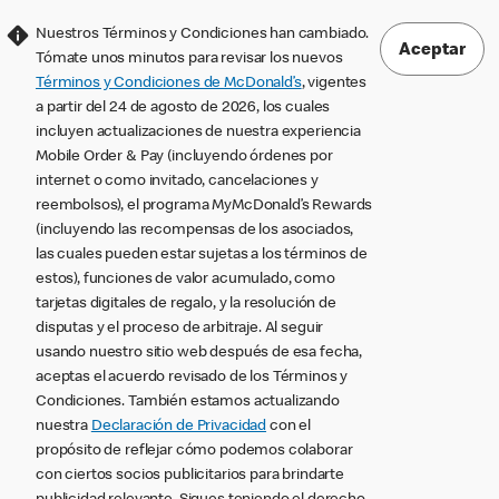
Nuestros Términos y Condiciones han cambiado.
Aceptar
Tómate unos minutos para revisar los nuevos
Términos y Condiciones de McDonald’s
, vigentes
a partir del 24 de agosto de 2026, los cuales
incluyen actualizaciones de nuestra experiencia
Mobile Order & Pay (incluyendo órdenes por
internet o como invitado, cancelaciones y
reembolsos), el programa MyMcDonald’s Rewards
(incluyendo las recompensas de los asociados,
las cuales pueden estar sujetas a los términos de
estos), funciones de valor acumulado, como
tarjetas digitales de regalo, y la resolución de
disputas y el proceso de arbitraje. Al seguir
usando nuestro sitio web después de esa fecha,
aceptas el acuerdo revisado de los Términos y
Condiciones. También estamos actualizando
nuestra
Declaración de Privacidad
con el
propósito de reflejar cómo podemos colaborar
con ciertos socios publicitarios para brindarte