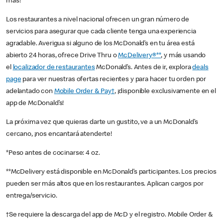
más!
Los restaurantes a nivel nacional ofrecen un gran número de
servicios para asegurar que cada cliente tenga una experiencia
agradable. Averigua si alguno de los McDonald’s en tu área está
abierto 24 horas, ofrece Drive Thru o
McDelivery®**
, y más usando
el
localizador de restaurantes
McDonald’s. Antes de ir, explora
deals
page
para ver nuestras ofertas recientes y para hacer tu orden por
adelantado con
Mobile Order & Pay†
, ¡disponible exclusivamente en el
app de McDonald’s!
La próxima vez que quieras darte un gustito, ve a un McDonald’s
cercano, ¡nos encantará atenderte!
*Peso antes de cocinarse: 4 oz.
**McDelivery está disponible en McDonald’s participantes. Los precios
pueden ser más altos que en los restaurantes. Aplican cargos por
entrega/servicio.
†Se requiere la descarga del app de McD y el registro. Mobile Order &