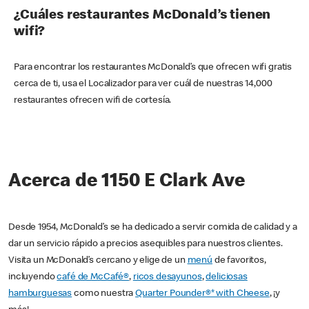
¿Cuáles restaurantes McDonald’s tienen
wifi?
Para encontrar los restaurantes McDonald’s que ofrecen wifi gratis
cerca de ti, usa el Localizador para ver cuál de nuestras 14,000
restaurantes ofrecen wifi de cortesía.
Acerca de 1150 E Clark Ave
Desde 1954, McDonald’s se ha dedicado a servir comida de calidad y a
dar un servicio rápido a precios asequibles para nuestros clientes.
Visita un McDonald’s cercano y elige de un
menú
de favoritos,
incluyendo
café de McCafé®
,
ricos desayunos
,
deliciosas
hamburguesas
como nuestra
Quarter Pounder®* with Cheese
, ¡y