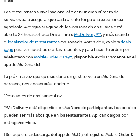
más!
Los restaurantes a nivel nacional ofrecen un gran número de
servicios para asegurar que cada cliente tenga una experiencia
agradable. Averigua si alguno de los McDonald’s en tu área está
abierto 24 horas, ofrece Drive Thru o
McDelivery®**
, y más usando
el
localizador de restaurantes
McDonald’s. Antes de ir, explora
deals
page
para ver nuestras ofertas recientes y para hacer tu orden por
adelantado con
Mobile Order & Pay†
, ¡disponible exclusivamente en el
app de McDonald’s!
La próxima vez que quieras darte un gustito, ve a un McDonald’s
cercano, ¡nos encantará atenderte!
*Peso antes de cocinarse: 4 oz.
**McDelivery está disponible en McDonald’s participantes. Los precios
pueden ser más altos que en los restaurantes. Aplican cargos por
entrega/servicio.
†Se requiere la descarga del app de McD y el registro. Mobile Order &