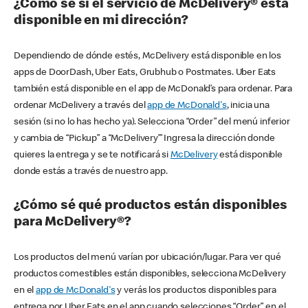
¿Cómo sé si el servicio de McDelivery® está
disponible en mi dirección?
Dependiendo de dónde estés, McDelivery está disponible en los
apps de DoorDash, Uber Eats, Grubhub o Postmates. Uber Eats
también está disponible en el app de McDonald’s para ordenar. Para
ordenar McDelivery a través del
app de McDonald's
, inicia una
sesión (si no lo has hecho ya). Selecciona “Order” del menú inferior
y cambia de “Pickup” a “McDelivery’” Ingresa la dirección donde
quieres la entrega y se te notificará si
McDelivery
está disponible
donde estás a través de nuestro app.
¿Cómo sé qué productos están disponibles
para McDelivery®?
Los productos del menú varían por ubicación/lugar. Para ver qué
productos comestibles están disponibles, selecciona McDelivery
en el
app de McDonald's
y verás los productos disponibles para
entrega por Uber Eats en el app cuando selecciones “Order” en el