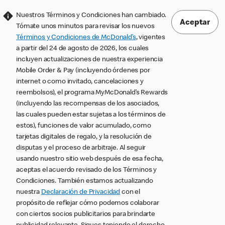
Nuestros Términos y Condiciones han cambiado.
Aceptar
Tómate unos minutos para revisar los nuevos
Términos y Condiciones de McDonald’s
, vigentes
a partir del 24 de agosto de 2026, los cuales
incluyen actualizaciones de nuestra experiencia
Mobile Order & Pay (incluyendo órdenes por
internet o como invitado, cancelaciones y
reembolsos), el programa MyMcDonald’s Rewards
(incluyendo las recompensas de los asociados,
las cuales pueden estar sujetas a los términos de
estos), funciones de valor acumulado, como
tarjetas digitales de regalo, y la resolución de
disputas y el proceso de arbitraje. Al seguir
usando nuestro sitio web después de esa fecha,
aceptas el acuerdo revisado de los Términos y
Condiciones. También estamos actualizando
nuestra
Declaración de Privacidad
con el
propósito de reflejar cómo podemos colaborar
con ciertos socios publicitarios para brindarte