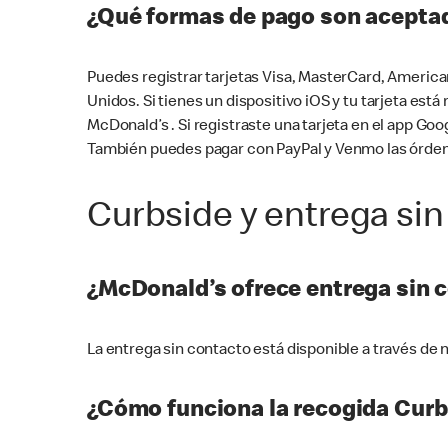
¿Qué formas de pago son aceptad
Puedes registrar tarjetas Visa, MasterCard, America
Unidos. Si tienes un dispositivo iOS y tu tarjeta es
McDonald’s . Si registraste una tarjeta en el app 
También puedes pagar con PayPal y Venmo las órden
Curbside y entrega sin
¿McDonald’s ofrece entrega sin 
La entrega sin contacto está disponible a través d
¿Cómo funciona la recogida Curb