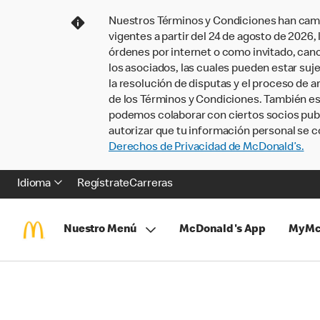
Nuestros Términos y Condiciones han camb
vigentes a partir del 24 de agosto de 2026
órdenes por internet o como invitado, ca
los asociados, las cuales pueden estar suje
la resolución de disputas y el proceso de a
de los Términos y Condiciones. También e
podemos colaborar con ciertos socios publi
autorizar que tu información personal se c
Derechos de Privacidad de McDonald’s.
Idioma
Regístrate
Carreras
Nuestro Menú
McDonald's App
MyMc