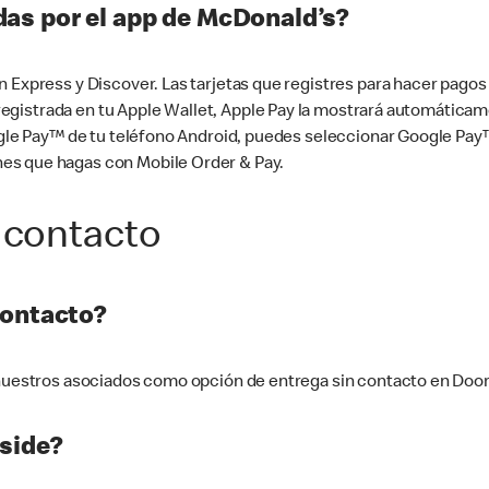
as por el app de McDonald’s?
n Express y Discover. Las tarjetas que registres para hacer pago
tá registrada en tu Apple Wallet, Apple Pay la mostrará automáti
Google Pay™ de tu teléfono Android, puedes seleccionar Google P
es que hagas con Mobile Order & Pay.
 contacto
contacto?
e nuestros asociados como opción de entrega sin contacto en Doo
side?