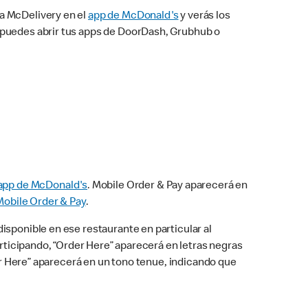
na McDelivery en el
app de McDonald's
y verás los
n puedes abrir tus apps de DoorDash, Grubhub o
app de McDonald's
. Mobile Order & Pay aparecerá en
Mobile Order & Pay
.
isponible en ese restaurante en particular al
articipando, “Order Here” aparecerá en letras negras
der Here” aparecerá en un tono tenue, indicando que