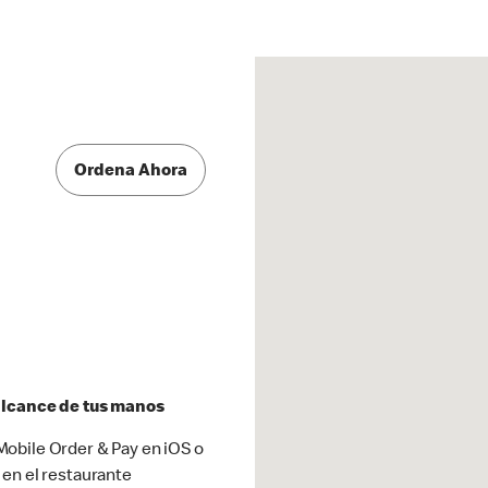
Ordena Ahora
 alcance de tus manos
obile Order & Pay en iOS o
 en el restaurante