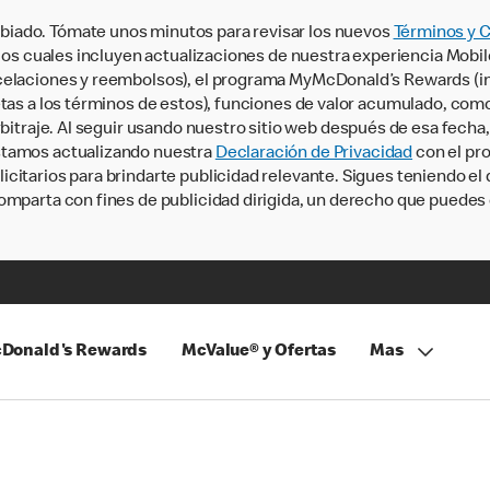
iado. Tómate unos minutos para revisar los nuevos
Términos y 
, los cuales incluyen actualizaciones de nuestra experiencia Mobi
ncelaciones y reembolsos), el programa MyMcDonald’s Rewards (
tas a los términos de estos), funciones de valor acumulado, como 
rbitraje. Al seguir usando nuestro sitio web después de esa fecha
stamos actualizando nuestra
Declaración de Privacidad
con el pro
citarios para brindarte publicidad relevante. Sigues teniendo el
omparta con fines de publicidad dirigida, un derecho que puedes 
Donald's Rewards
McValue® y Ofertas
Mas