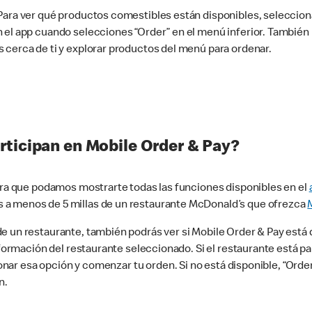
 Para ver qué productos comestibles están disponibles, seleccio
n el app cuando selecciones “Order” en el menú inferior. Tambié
 cerca de ti y explorar productos del menú para ordenar.
rticipan en Mobile Order & Pay?
para que podamos mostrarte todas las funciones disponibles en el
 a menos de 5 millas de un restaurante McDonald’s que ofrezca
 un restaurante, también podrás ver si Mobile Order & Pay está d
información del restaurante seleccionado. Si el restaurante está p
ccionar esa opción y comenzar tu orden. Si no está disponible, “Or
n.