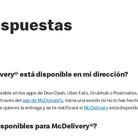
espuestas
very® está disponible en mi dirección?
ible en los apps de DoorDash, Uber Eats, Grubhub o Postmates. 
 través del
app de McDonald's
, inicia una sesión (si no lo has he
 quieres la entrega y se te notificará si
McDelivery
está disponib
sponibles para McDelivery®?