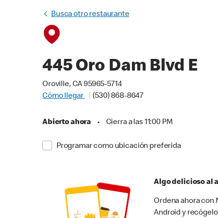
Busca otro restaurante
445 Oro Dam Blvd E
Oroville, CA 95965-5714
Cómo llegar
(530) 868-8647
Abierto ahora
•
Cierra a las 11:00 PM
Programar como ubicación preferida
Algo delicioso al
Ordena ahora con M
Android y recógelo