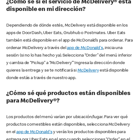
¿Cómo sé si el servicio de McDelivery® está
disponible en mi dirección?
Dependiendo de dónde estés, McDelivery está disponible en los
apps de DoorDash, Uber Eats, Grubhub o Postmates. Uber Eats
también está disponible en el app de McDonald’s para ordenar. Para
ordenar McDelivery a través del
app de McDonald's
, inicia una
sesión (si no lo has hecho ya). Selecciona “Order” del menú inferior
y cambia de “Pickup” a “McDelivery’” Ingresa la dirección donde
quieres la entrega y se te notificará si
McDelivery
está disponible
donde estás a través de nuestro app.
¿Cómo sé qué productos están disponibles
para McDelivery®?
Los productos del menú varían por ubicación/lugar. Para ver qué
productos comestibles están disponibles, selecciona McDelivery
en el
app de McDonald's
y verás los productos disponibles para
entrega por Uber Eats en el app cuando selecciones “Order” en el