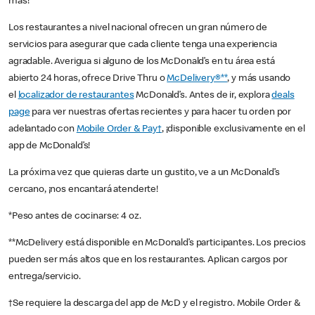
más!
Los restaurantes a nivel nacional ofrecen un gran número de
servicios para asegurar que cada cliente tenga una experiencia
agradable. Averigua si alguno de los McDonald’s en tu área está
abierto 24 horas, ofrece Drive Thru o
McDelivery®**
, y más usando
el
localizador de restaurantes
McDonald’s. Antes de ir, explora
deals
page
para ver nuestras ofertas recientes y para hacer tu orden por
adelantado con
Mobile Order & Pay†
, ¡disponible exclusivamente en el
app de McDonald’s!
La próxima vez que quieras darte un gustito, ve a un McDonald’s
cercano, ¡nos encantará atenderte!
*Peso antes de cocinarse: 4 oz.
**McDelivery está disponible en McDonald’s participantes. Los precios
pueden ser más altos que en los restaurantes. Aplican cargos por
entrega/servicio.
†Se requiere la descarga del app de McD y el registro. Mobile Order &