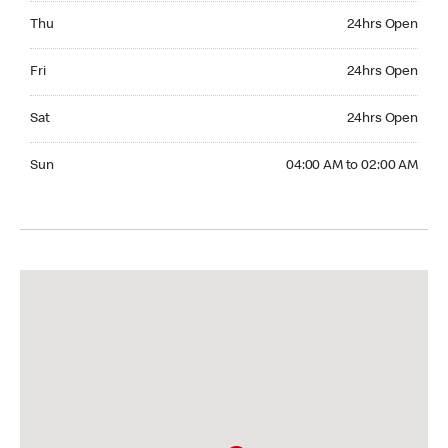
Thursday 24hrs Open
Thu
24hrs Open
Friday 24hrs Open
Fri
24hrs Open
Saturday 24hrs Open
Sat
24hrs Open
Sunday 04:00 AM to 02:00 AM
Sun
04:00 AM to 02:00 AM