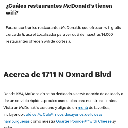
¿Cuáles restaurantes McDonald’s tienen
wifi?
Para encontrar los restaurantes McDonald’s que ofrecen wifi gratis
cerca de ti, usa el Localizador para ver cuál de nuestras 14,000
restaurantes ofrecen wifi de cortesía.
Acerca de 1711 N Oxnard Blvd
Desde 1954, McDonald’s se ha dedicado a servir comida de calidad y a
dar un servicio rápido a precios asequibles para nuestros clientes.
Visita un McDonald’s cercano y elige de un
menú
de favoritos,
incluyendo
café de McCafé®
,
ricos desayunos
,
deliciosas
hamburguesas
como nuestra
Quarter Pounder®* with Cheese
, ¡y