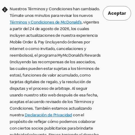
Nuestros Términos y Condiciones han cambiado.
Aceptar
Tómate unos minutos para revisar los nuevos
Términos y Condiciones de McDonald’s
, vigentes
a partir del 24 de agosto de 2026, los cuales
incluyen actualizaciones de nuestra experiencia
Mobile Order & Pay (incluyendo órdenes por
internet o como invitado, cancelaciones y
reembolsos), el programa MyMcDonald’s Rewards
(incluyendo las recompensas de los asociados,
las cuales pueden estar sujetas a los términos de
estos), funciones de valor acumulado, como
tarjetas digitales de regalo, y la resolución de
disputas y el proceso de arbitraje. Al seguir
usando nuestro sitio web después de esa fecha,
aceptas el acuerdo revisado de los Términos y
Condiciones. También estamos actualizando
nuestra
Declaración de Privacidad
con el
propósito de reflejar cómo podemos colaborar
con ciertos socios publicitarios para brindarte