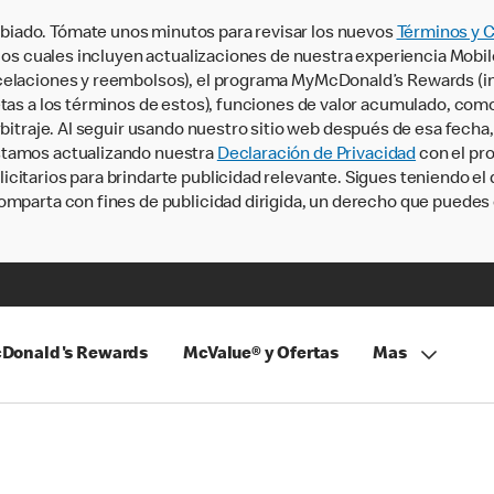
iado. Tómate unos minutos para revisar los nuevos
Términos y 
, los cuales incluyen actualizaciones de nuestra experiencia Mobi
ncelaciones y reembolsos), el programa MyMcDonald’s Rewards (
tas a los términos de estos), funciones de valor acumulado, como 
rbitraje. Al seguir usando nuestro sitio web después de esa fecha
stamos actualizando nuestra
Declaración de Privacidad
con el pro
citarios para brindarte publicidad relevante. Sigues teniendo el
omparta con fines de publicidad dirigida, un derecho que puedes 
Donald's Rewards
McValue® y Ofertas
Mas