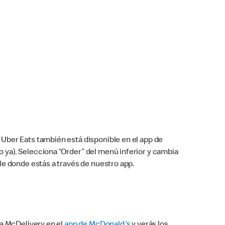
Uber Eats también está disponible en el app de
cho ya). Selecciona “Order” del menú inferior y cambia
le donde estás a través de nuestro app.
na McDelivery en el
app de McDonald's
y verás los