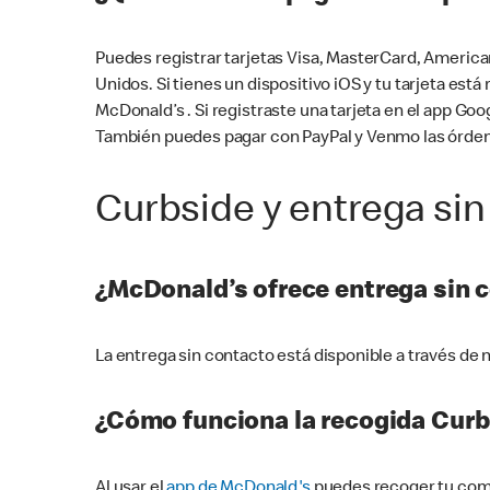
Puedes registrar tarjetas Visa, MasterCard, America
Unidos. Si tienes un dispositivo iOS y tu tarjeta es
McDonald’s . Si registraste una tarjeta en el app 
También puedes pagar con PayPal y Venmo las órden
Curbside y entrega sin
¿McDonald’s ofrece entrega sin 
La entrega sin contacto está disponible a través d
¿Cómo funciona la recogida Curb
Al usar el
app de McDonald's
puedes recoger tu comid