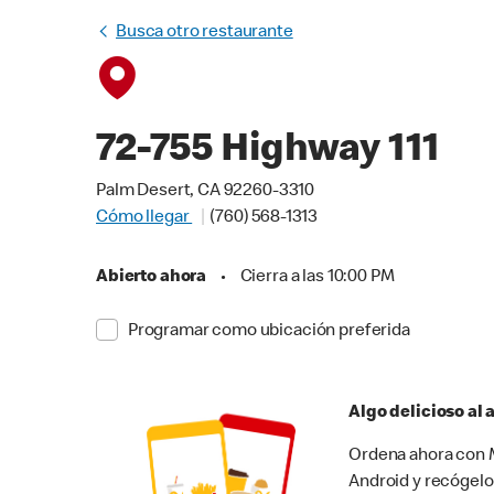
Busca otro restaurante
72-755 Highway 111
Palm Desert, CA 92260-3310
Cómo llegar
(760) 568-1313
Abierto ahora
•
Cierra a las 10:00 PM
Programar como ubicación preferida
Algo delicioso al
Ordena ahora con M
Android y recógelo