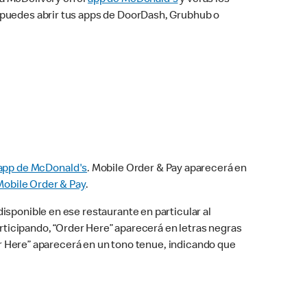
n puedes abrir tus apps de DoorDash, Grubhub o
app de McDonald's
. Mobile Order & Pay aparecerá en
Mobile Order & Pay
.
isponible en ese restaurante en particular al
articipando, “Order Here” aparecerá en letras negras
der Here” aparecerá en un tono tenue, indicando que