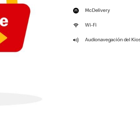
McDelivery
Wi-Fi
Audionavegación del Kio