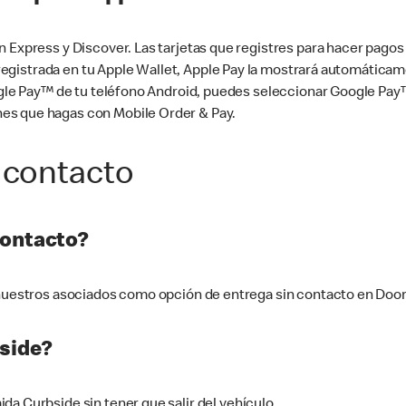
n Express y Discover. Las tarjetas que registres para hacer pago
tá registrada en tu Apple Wallet, Apple Pay la mostrará automáti
Google Pay™ de tu teléfono Android, puedes seleccionar Google P
es que hagas con Mobile Order & Pay.
 contacto
contacto?
e nuestros asociados como opción de entrega sin contacto en Doo
side?
a Curbside sin tener que salir del vehículo.