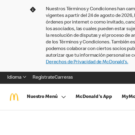
Nuestros Términos y Condiciones han camb
vigentes a partir del 24 de agosto de 2026
órdenes por internet o como invitado, ca
los asociados, las cuales pueden estar suje
la resolución de disputas y el proceso de a
de los Términos y Condiciones. También e
podemos colaborar con ciertos socios publi
autorizar que tu información personal se c
Derechos de Privacidad de McDonald’s.
Idioma
Regístrate
Carreras
Nuestro Menú
McDonald's App
MyMc