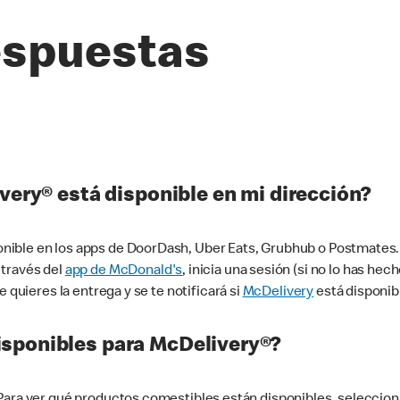
espuestas
very® está disponible en mi dirección?
ible en los apps de DoorDash, Uber Eats, Grubhub o Postmates. 
 través del
app de McDonald's
, inicia una sesión (si no lo has he
 quieres la entrega y se te notificará si
McDelivery
está disponib
sponibles para McDelivery®?
 Para ver qué productos comestibles están disponibles, seleccio