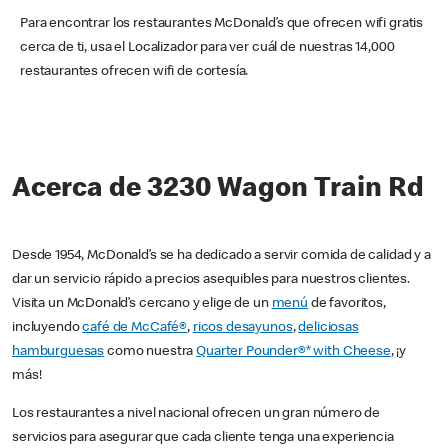
Para encontrar los restaurantes McDonald’s que ofrecen wifi gratis
cerca de ti, usa el Localizador para ver cuál de nuestras 14,000
restaurantes ofrecen wifi de cortesía.
Acerca de 3230 Wagon Train Rd
Desde 1954, McDonald’s se ha dedicado a servir comida de calidad y a
dar un servicio rápido a precios asequibles para nuestros clientes.
Visita un McDonald’s cercano y elige de un
menú
de favoritos,
incluyendo
café de McCafé®
,
ricos desayunos
,
deliciosas
hamburguesas
como nuestra
Quarter Pounder®* with Cheese
, ¡y
más!
Los restaurantes a nivel nacional ofrecen un gran número de
servicios para asegurar que cada cliente tenga una experiencia