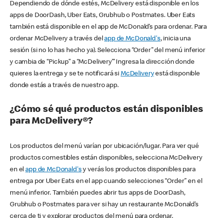
Dependiendo de dónde estés, McDelivery está disponible en los
apps de DoorDash, Uber Eats, Grubhub o Postmates. Uber Eats
también está disponible en el app de McDonald’s para ordenar. Para
ordenar McDelivery a través del
app de McDonald's
, inicia una
sesión (si no lo has hecho ya). Selecciona “Order” del menú inferior
y cambia de “Pickup” a “McDelivery’” Ingresa la dirección donde
quieres la entrega y se te notificará si
McDelivery
está disponible
donde estás a través de nuestro app.
¿Cómo sé qué productos están disponibles
para McDelivery®?
Los productos del menú varían por ubicación/lugar. Para ver qué
productos comestibles están disponibles, selecciona McDelivery
en el
app de McDonald's
y verás los productos disponibles para
entrega por Uber Eats en el app cuando selecciones “Order” en el
menú inferior. También puedes abrir tus apps de DoorDash,
Grubhub o Postmates para ver si hay un restaurante McDonald’s
cerca de ti y explorar productos del menú para ordenar.