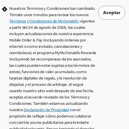
Nuestros Términos y Condiciones han cambiado.
Aceptar
Tómate unos minutos para revisar los nuevos
Términos y Condiciones de McDonald’s
, vigentes
a partir del 24 de agosto de 2026, los cuales
incluyen actualizaciones de nuestra experiencia
Mobile Order & Pay (incluyendo órdenes por
internet o como invitado, cancelaciones y
reembolsos), el programa MyMcDonald’s Rewards
(incluyendo las recompensas de los asociados,
las cuales pueden estar sujetas a los términos de
estos), funciones de valor acumulado, como
tarjetas digitales de regalo, y la resolución de
disputas y el proceso de arbitraje. Al seguir
usando nuestro sitio web después de esa fecha,
aceptas el acuerdo revisado de los Términos y
Condiciones. También estamos actualizando
nuestra
Declaración de Privacidad
con el
propósito de reflejar cómo podemos colaborar
con ciertos socios publicitarios para brindarte