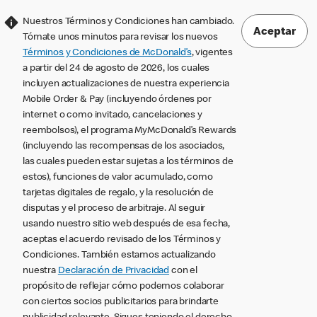
Nuestros Términos y Condiciones han cambiado.
Aceptar
Tómate unos minutos para revisar los nuevos
Términos y Condiciones de McDonald’s
, vigentes
a partir del 24 de agosto de 2026, los cuales
incluyen actualizaciones de nuestra experiencia
Mobile Order & Pay (incluyendo órdenes por
internet o como invitado, cancelaciones y
reembolsos), el programa MyMcDonald’s Rewards
(incluyendo las recompensas de los asociados,
las cuales pueden estar sujetas a los términos de
estos), funciones de valor acumulado, como
tarjetas digitales de regalo, y la resolución de
disputas y el proceso de arbitraje. Al seguir
usando nuestro sitio web después de esa fecha,
aceptas el acuerdo revisado de los Términos y
Condiciones. También estamos actualizando
nuestra
Declaración de Privacidad
con el
propósito de reflejar cómo podemos colaborar
con ciertos socios publicitarios para brindarte