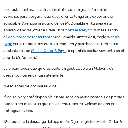
Los restaurantes a nivel nacional ofrecen un gran número de
servicios para asegurar que cada cliente tenga una experiencia
agradable. Averigua si alguno de los McDonald’s en tu área está
abierto 24 horas, ofrece Drive Thru o
McDelivery®**
, y más usando
el
localizador de restaurantes
McDonald’s. Antes de ir, explora
deals
page
para ver nuestras ofertas recientes y para hacer tu orden por
adelantado con
Mobile Order & Pay†
, ¡disponible exclusivamente en el
app de McDonald’s!
La próxima vez que quieras darte un gustito, ve a un McDonald’s
cercano, ¡nos encantará atenderte!
*Peso antes de cocinarse: 4 oz.
**McDelivery está disponible en McDonald’s participantes. Los precios
pueden ser más altos que en los restaurantes. Aplican cargos por
entrega/servicio.
†Se requiere la descarga del app de McD y el registro. Mobile Order &