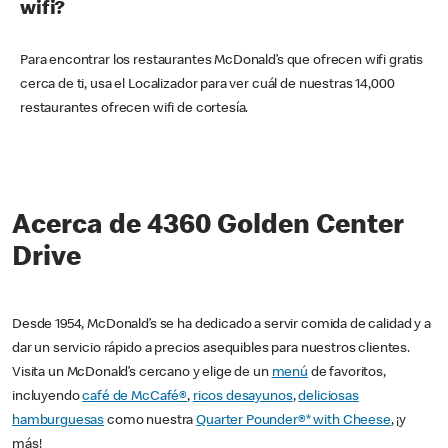
wifi?
Para encontrar los restaurantes McDonald’s que ofrecen wifi gratis
cerca de ti, usa el Localizador para ver cuál de nuestras 14,000
restaurantes ofrecen wifi de cortesía.
Acerca de 4360 Golden Center
Drive
Desde 1954, McDonald’s se ha dedicado a servir comida de calidad y a
dar un servicio rápido a precios asequibles para nuestros clientes.
Visita un McDonald’s cercano y elige de un
menú
de favoritos,
incluyendo
café de McCafé®
,
ricos desayunos
,
deliciosas
hamburguesas
como nuestra
Quarter Pounder®* with Cheese
, ¡y
más!