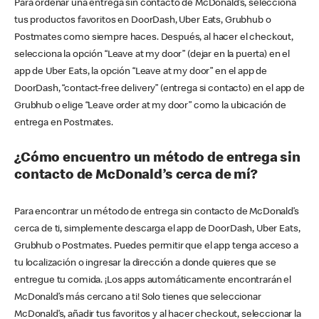
Para ordenar una entrega sin contacto de McDonald’s, selecciona
tus productos favoritos en DoorDash, Uber Eats, Grubhub o
Postmates como siempre haces. Después, al hacer el checkout,
selecciona la opción “Leave at my door” (dejar en la puerta) en el
app de Uber Eats, la opción “Leave at my door” en el app de
DoorDash, “contact-free delivery” (entrega si contacto) en el app de
Grubhub o elige “Leave order at my door” como la ubicación de
entrega en Postmates.
¿Cómo encuentro un método de entrega sin
contacto de McDonald’s cerca de mí?
Para encontrar un método de entrega sin contacto de McDonald’s
cerca de ti, simplemente descarga el app de DoorDash, Uber Eats,
Grubhub o Postmates. Puedes permitir que el app tenga acceso a
tu localización o ingresar la dirección a donde quieres que se
entregue tu comida. ¡Los apps automáticamente encontrarán el
McDonald’s más cercano a ti! Solo tienes que seleccionar
McDonald’s, añadir tus favoritos y al hacer checkout, seleccionar la