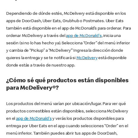
Dependiendo de dónde estés, McDelivery está disponible en los
apps de DoorDash, Uber Eats, Grubhub o Postmates. Uber Eats
también está disponible en el app de McDonald’s para ordenar. Para
ordenar McDelivery a través del
app de McDonald's
, inicia una
sesión (si no lo has hecho ya). Selecciona “Order” del menú inferior
y cambia de “Pickup” a “McDelivery’” Ingresa la dirección donde
quieres la entrega y se te notificará si
McDelivery
está disponible
donde estás a través de nuestro app.
¿Cómo sé qué productos están disponibles
para McDelivery®?
Los productos del menú varían por ubicación/lugar. Para ver qué
productos comestibles están disponibles, selecciona McDelivery
en el
app de McDonald's
y verás los productos disponibles para
entrega por Uber Eats en el app cuando selecciones “Order” en el
menú inferior. También puedes abrir tus apps de DoorDash,