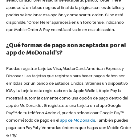
seleccionado. Si el restaurante está participando, “Order Here”
aparecerá en letras negras al final de la página con los detalles y
podrás seleccionar esa opción y comenzar tu orden. Si no está
disponible, “Order Here” aparecerá en un tono tenue, indicando
que Mobile Order & Pay no está activado en esa ubicación.
¿Qué formas de pago son aceptadas por el
app de McDonald’s?
Puedes registrar tarjetas Visa, MasterCard, American Express y
Discover. Las tarjetas que registres para hacer pagos deben ser
emitidas por un banco de Estados Unidos. Si tienes un dispositivo
iOS y tu tarjeta está registrada en tu Apple Wallet, Apple Pay la
mostrará automáticamente como una opción de pago dentro del
app de McDonald’s . Si registraste una tarjeta en el app Google
Pay™ de tu teléfono Android, puedes seleccionar Google Pay™
como método de pago en el
app de McDonald’s
. También puedes
pagar con PayPal y Venmo las órdenes que hagas con Mobile Order
& Pay.