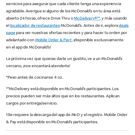
servicios para asegurar que cada cliente tenga una experiencia
agradable. Averigua si alguno de los McDonald’s en tu área está
abierto 24 horas, ofrece Drive Thru o
McDelivery®**
, y más usando
el
localizador de restaurantes
McDonald’s. Antes de ir, explora
deals
page
para ver nuestras ofertas recientes y para hacer tu orden por
adelantado con
Mobile Order & Pay†
, ¡disponible exclusivamente
en el app de McDonald’s!
La próxima vez que quieras darte un gustito, ve a un McDonald’s
cercano, ¡nos encantará atenderte!
*Peso antes de cocinarse: 4 oz.
**McDelivery está disponible en McDonald’s participantes. Los
precios pueden ser más altos que en los restaurantes. Aplican
cargos por entrega/servicio.
†Se requiere la descarga del app de McD y el registro. Mobile Order
& Pay está disponible en McDonald’s participantes.