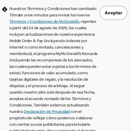
Nuestros Términos y Condiciones han cambiado.
Aceptar
Tómate unos minutos para revisar los nuevos
Términos y Condiciones de McDonald’s
, vigentes
a partir del 24 de agosto de 2026, los cuales
incluyen actualizaciones de nuestra experiencia
Mobile Order & Pay (incluyendo órdenes por
internet o como invitado, cancelaciones y
reembolsos), el programa MyMcDonald’s Rewards
(incluyendo las recompensas de los asociados,
las cuales pueden estar sujetas a los términos de
estos), funciones de valor acumulado, como
tarjetas digitales de regalo, y la resolución de
disputas y el proceso de arbitraje. Al seguir
usando nuestro sitio web después de esa fecha,
aceptas el acuerdo revisado de los Términos y
Condiciones. También estamos actualizando
nuestra
Declaración de Privacidad
con el
propósito de reflejar cómo podemos colaborar
con ciertos socios publicitarios para brindarte