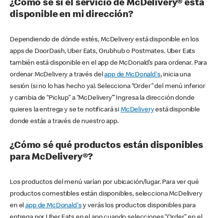
¿Cómo sé si el servicio de McDelivery® está
disponible en mi dirección?
Dependiendo de dónde estés, McDelivery está disponible en los
apps de DoorDash, Uber Eats, Grubhub o Postmates. Uber Eats
también está disponible en el app de McDonald’s para ordenar. Para
ordenar McDelivery a través del
app de McDonald's
, inicia una
sesión (si no lo has hecho ya). Selecciona “Order” del menú inferior
y cambia de “Pickup” a “McDelivery’” Ingresa la dirección donde
quieres la entrega y se te notificará si
McDelivery
está disponible
donde estás a través de nuestro app.
¿Cómo sé qué productos están disponibles
para McDelivery®?
Los productos del menú varían por ubicación/lugar. Para ver qué
productos comestibles están disponibles, selecciona McDelivery
en el
app de McDonald's
y verás los productos disponibles para
entrega por Uber Eats en el app cuando selecciones “Order” en el