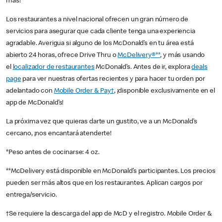
más!
Los restaurantes a nivel nacional ofrecen un gran número de
servicios para asegurar que cada cliente tenga una experiencia
agradable. Averigua si alguno de los McDonald’s en tu área está
abierto 24 horas, ofrece Drive Thru o
McDelivery®**
, y más usando
el
localizador de restaurantes
McDonald’s. Antes de ir, explora
deals
page
para ver nuestras ofertas recientes y para hacer tu orden por
adelantado con
Mobile Order & Pay†
, ¡disponible exclusivamente en el
app de McDonald’s!
La próxima vez que quieras darte un gustito, ve a un McDonald’s
cercano, ¡nos encantará atenderte!
*Peso antes de cocinarse: 4 oz.
**McDelivery está disponible en McDonald’s participantes. Los precios
pueden ser más altos que en los restaurantes. Aplican cargos por
entrega/servicio.
†Se requiere la descarga del app de McD y el registro. Mobile Order &