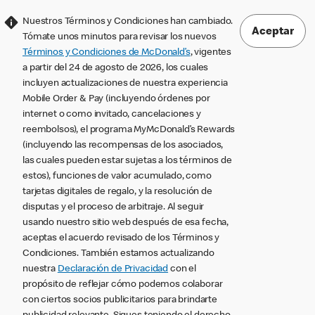
Nuestros Términos y Condiciones han cambiado.
Aceptar
Tómate unos minutos para revisar los nuevos
Términos y Condiciones de McDonald’s
, vigentes
a partir del 24 de agosto de 2026, los cuales
incluyen actualizaciones de nuestra experiencia
Mobile Order & Pay (incluyendo órdenes por
internet o como invitado, cancelaciones y
reembolsos), el programa MyMcDonald’s Rewards
(incluyendo las recompensas de los asociados,
las cuales pueden estar sujetas a los términos de
estos), funciones de valor acumulado, como
tarjetas digitales de regalo, y la resolución de
disputas y el proceso de arbitraje. Al seguir
usando nuestro sitio web después de esa fecha,
aceptas el acuerdo revisado de los Términos y
Condiciones. También estamos actualizando
nuestra
Declaración de Privacidad
con el
propósito de reflejar cómo podemos colaborar
con ciertos socios publicitarios para brindarte