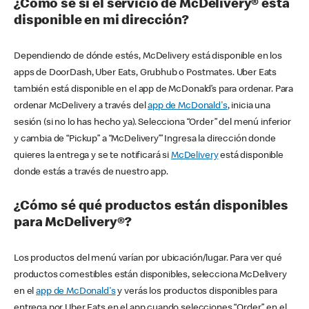
¿Cómo sé si el servicio de McDelivery® está
disponible en mi dirección?
Dependiendo de dónde estés, McDelivery está disponible en los
apps de DoorDash, Uber Eats, Grubhub o Postmates. Uber Eats
también está disponible en el app de McDonald’s para ordenar. Para
ordenar McDelivery a través del
app de McDonald's
, inicia una
sesión (si no lo has hecho ya). Selecciona “Order” del menú inferior
y cambia de “Pickup” a “McDelivery’” Ingresa la dirección donde
quieres la entrega y se te notificará si
McDelivery
está disponible
donde estás a través de nuestro app.
¿Cómo sé qué productos están disponibles
para McDelivery®?
Los productos del menú varían por ubicación/lugar. Para ver qué
productos comestibles están disponibles, selecciona McDelivery
en el
app de McDonald's
y verás los productos disponibles para
entrega por Uber Eats en el app cuando selecciones “Order” en el