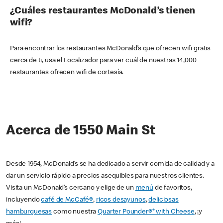
¿Cuáles restaurantes McDonald’s tienen
wifi?
Para encontrar los restaurantes McDonald’s que ofrecen wifi gratis
cerca de ti, usa el Localizador para ver cuál de nuestras 14,000
restaurantes ofrecen wifi de cortesía.
Acerca de 1550 Main St
Desde 1954, McDonald’s se ha dedicado a servir comida de calidad y a
dar un servicio rápido a precios asequibles para nuestros clientes.
Visita un McDonald’s cercano y elige de un
menú
de favoritos,
incluyendo
café de McCafé®
,
ricos desayunos
,
deliciosas
hamburguesas
como nuestra
Quarter Pounder®* with Cheese
, ¡y