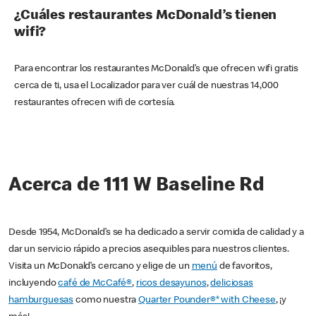
¿Cuáles restaurantes McDonald’s tienen
wifi?
Para encontrar los restaurantes McDonald’s que ofrecen wifi gratis
cerca de ti, usa el Localizador para ver cuál de nuestras 14,000
restaurantes ofrecen wifi de cortesía.
Acerca de 111 W Baseline Rd
Desde 1954, McDonald’s se ha dedicado a servir comida de calidad y a
dar un servicio rápido a precios asequibles para nuestros clientes.
Visita un McDonald’s cercano y elige de un
menú
de favoritos,
incluyendo
café de McCafé®
,
ricos desayunos
,
deliciosas
hamburguesas
como nuestra
Quarter Pounder®* with Cheese
, ¡y