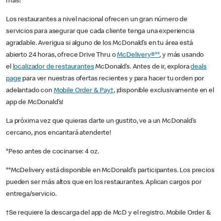
más!
Los restaurantes a nivel nacional ofrecen un gran número de
servicios para asegurar que cada cliente tenga una experiencia
agradable. Averigua si alguno de los McDonald’s en tu área está
abierto 24 horas, ofrece Drive Thru o
McDelivery®**
, y más usando
el
localizador de restaurantes
McDonald’s. Antes de ir, explora
deals
page
para ver nuestras ofertas recientes y para hacer tu orden por
adelantado con
Mobile Order & Pay†
, ¡disponible exclusivamente en el
app de McDonald’s!
La próxima vez que quieras darte un gustito, ve a un McDonald’s
cercano, ¡nos encantará atenderte!
*Peso antes de cocinarse: 4 oz.
**McDelivery está disponible en McDonald’s participantes. Los precios
pueden ser más altos que en los restaurantes. Aplican cargos por
entrega/servicio.
†Se requiere la descarga del app de McD y el registro. Mobile Order &