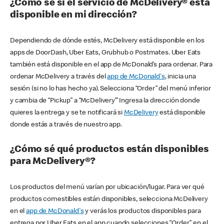
¿Cómo sé si el servicio de McDelivery® está
disponible en mi dirección?
Dependiendo de dónde estés, McDelivery está disponible en los
apps de DoorDash, Uber Eats, Grubhub o Postmates. Uber Eats
también está disponible en el app de McDonald’s para ordenar. Para
ordenar McDelivery a través del
app de McDonald's
, inicia una
sesión (si no lo has hecho ya). Selecciona “Order” del menú inferior
y cambia de “Pickup” a “McDelivery’” Ingresa la dirección donde
quieres la entrega y se te notificará si
McDelivery
está disponible
donde estás a través de nuestro app.
¿Cómo sé qué productos están disponibles
para McDelivery®?
Los productos del menú varían por ubicación/lugar. Para ver qué
productos comestibles están disponibles, selecciona McDelivery
en el
app de McDonald's
y verás los productos disponibles para
entrega por Uber Eats en el app cuando selecciones “Order” en el