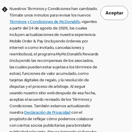
Nuestros Términos y Condiciones han cambiado.
Aceptar
Tómate unos minutos para revisar los nuevos
Términos y Condiciones de McDonald’s
, vigentes
a partir del 24 de agosto de 2026, los cuales
incluyen actualizaciones de nuestra experiencia
Mobile Order & Pay (incluyendo órdenes por
internet o como invitado, cancelaciones y
reembolsos), el programa MyMcDonald’s Rewards
(incluyendo las recompensas de los asociados,
las cuales pueden estar sujetas a los términos de
estos), funciones de valor acumulado, como
tarjetas digitales de regalo, y la resolución de
disputas y el proceso de arbitraje. Al seguir
usando nuestro sitio web después de esa fecha,
aceptas el acuerdo revisado de los Términos y
Condiciones. También estamos actualizando
nuestra
Declaración de Privacidad
con el
propósito de reflejar cómo podemos colaborar
con ciertos socios publicitarios para brindarte