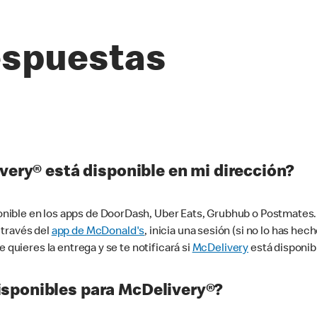
espuestas
very® está disponible en mi dirección?
ible en los apps de DoorDash, Uber Eats, Grubhub o Postmates. 
 través del
app de McDonald's
, inicia una sesión (si no lo has he
 quieres la entrega y se te notificará si
McDelivery
está disponib
sponibles para McDelivery®?