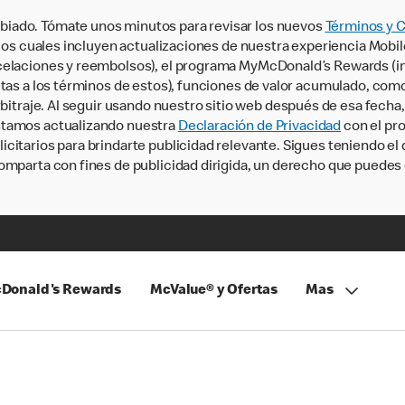
iado. Tómate unos minutos para revisar los nuevos
Términos y 
, los cuales incluyen actualizaciones de nuestra experiencia Mobi
ncelaciones y reembolsos), el programa MyMcDonald’s Rewards (
tas a los términos de estos), funciones de valor acumulado, como 
rbitraje. Al seguir usando nuestro sitio web después de esa fecha
stamos actualizando nuestra
Declaración de Privacidad
con el pro
citarios para brindarte publicidad relevante. Sigues teniendo el
omparta con fines de publicidad dirigida, un derecho que puedes 
Donald's Rewards
McValue® y Ofertas
Mas