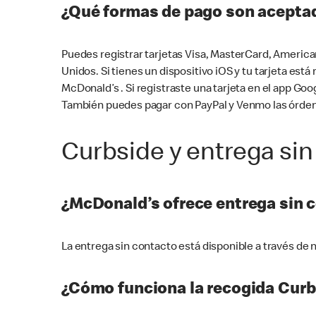
¿Qué formas de pago son aceptad
Puedes registrar tarjetas Visa, MasterCard, America
Unidos. Si tienes un dispositivo iOS y tu tarjeta es
McDonald’s . Si registraste una tarjeta en el app 
También puedes pagar con PayPal y Venmo las órden
Curbside y entrega sin
¿McDonald’s ofrece entrega sin 
La entrega sin contacto está disponible a través d
¿Cómo funciona la recogida Curb