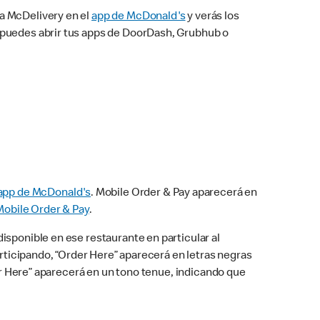
na McDelivery en el
app de McDonald's
y verás los
n puedes abrir tus apps de DoorDash, Grubhub o
app de McDonald's
. Mobile Order & Pay aparecerá en
Mobile Order & Pay
.
isponible en ese restaurante en particular al
articipando, “Order Here” aparecerá en letras negras
der Here” aparecerá en un tono tenue, indicando que