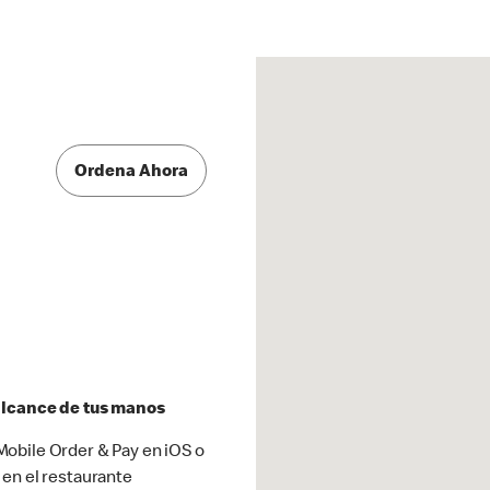
Ordena Ahora
 alcance de tus manos
obile Order & Pay en iOS o
 en el restaurante