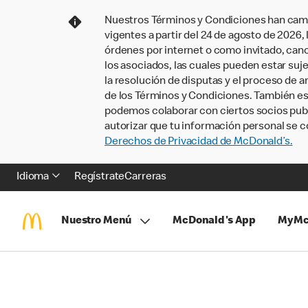
Nuestros Términos y Condiciones han camb
vigentes a partir del 24 de agosto de 2026
órdenes por internet o como invitado, ca
los asociados, las cuales pueden estar suje
la resolución de disputas y el proceso de a
de los Términos y Condiciones. También e
podemos colaborar con ciertos socios publi
autorizar que tu información personal se c
Derechos de Privacidad de McDonald’s.
Idioma
Regístrate
Carreras
Nuestro Menú
McDonald's App
MyMc