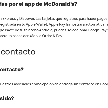
as por el app de McDonald’s?
n Express y Discover. Las tarjetas que registres para hacer pago
tá registrada en tu Apple Wallet, Apple Pay la mostrará automáti
Google Pay™ de tu teléfono Android, puedes seleccionar Google P
es que hagas con Mobile Order & Pay.
 contacto
contacto?
e nuestros asociados como opción de entrega sin contacto en Doo
side?