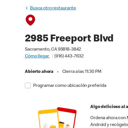
Busca otro restaurante
2985 Freeport Blvd
Sacramento, CA 95818-3842
Cómo llegar
(916) 443-7632
Abierto ahora
•
Cierra a las 11:30 PM
Programar como ubicación preferida
Algo delicioso al
Ordena ahora con M
Android y recógelo