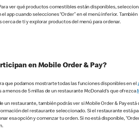
 Para ver qué productos comestibles están disponibles, seleccio
n el app cuando selecciones “Order” en el menú inferior. Tambié
 cerca de ti y explorar productos del menú para ordenar.
rticipan en Mobile Order & Pay?
para que podamos mostrarte todas las funciones disponibles en el
 a menos de 5 millas de un restaurante McDonald’s que ofrezca
 un restaurante, también podrás ver si Mobile Order & Pay está d
información del restaurante seleccionado. Si el restaurante está p
ccionar esa opción y comenzar tu orden. Si no está disponible, “Or
n.