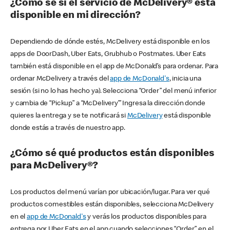
¿Cómo sé si el servicio de McDelivery® está
disponible en mi dirección?
Dependiendo de dónde estés, McDelivery está disponible en los
apps de DoorDash, Uber Eats, Grubhub o Postmates. Uber Eats
también está disponible en el app de McDonald’s para ordenar. Para
ordenar McDelivery a través del
app de McDonald's
, inicia una
sesión (si no lo has hecho ya). Selecciona “Order” del menú inferior
y cambia de “Pickup” a “McDelivery’” Ingresa la dirección donde
quieres la entrega y se te notificará si
McDelivery
está disponible
donde estás a través de nuestro app.
¿Cómo sé qué productos están disponibles
para McDelivery®?
Los productos del menú varían por ubicación/lugar. Para ver qué
productos comestibles están disponibles, selecciona McDelivery
en el
app de McDonald's
y verás los productos disponibles para
entrega por Uber Eats en el app cuando selecciones “Order” en el