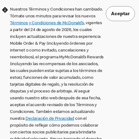
Nuestros Términos y Condiciones han cambiado.
Aceptar
Tómate unos minutos para revisar los nuevos
Términos y Condiciones de McDonald’s
, vigentes
a partir del 24 de agosto de 2026, los cuales
incluyen actualizaciones de nuestra experiencia
Mobile Order & Pay (incluyendo órdenes por
internet o como invitado, cancelaciones y
reembolsos), el programa MyMcDonald’s Rewards
(incluyendo las recompensas de los asociados,
las cuales pueden estar sujetas a los términos de
estos), funciones de valor acumulado, como
tarjetas digitales de regalo, y la resolución de
disputas y el proceso de arbitraje. Al seguir
usando nuestro sitio web después de esa fecha,
aceptas el acuerdo revisado de los Términos y
Condiciones. También estamos actualizando
nuestra
Declaración de Privacidad
con el
propósito de reflejar cómo podemos colaborar
con ciertos socios publicitarios para brindarte