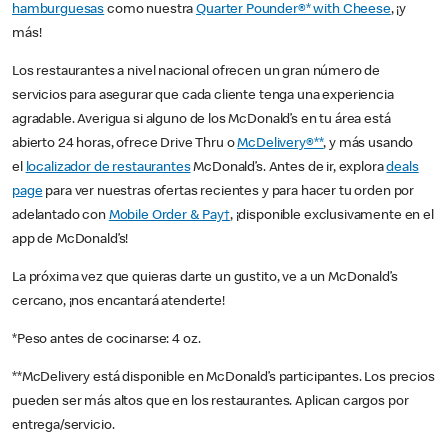
hamburguesas
como nuestra
Quarter Pounder®* with Cheese
, ¡y
más!
Los restaurantes a nivel nacional ofrecen un gran número de
servicios para asegurar que cada cliente tenga una experiencia
agradable. Averigua si alguno de los McDonald’s en tu área está
abierto 24 horas, ofrece Drive Thru o
McDelivery®**
, y más usando
el
localizador de restaurantes
McDonald’s. Antes de ir, explora
deals
page
para ver nuestras ofertas recientes y para hacer tu orden por
adelantado con
Mobile Order & Pay†
, ¡disponible exclusivamente en el
app de McDonald’s!
La próxima vez que quieras darte un gustito, ve a un McDonald’s
cercano, ¡nos encantará atenderte!
*Peso antes de cocinarse: 4 oz.
**McDelivery está disponible en McDonald’s participantes. Los precios
pueden ser más altos que en los restaurantes. Aplican cargos por
entrega/servicio.