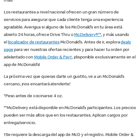
más!
Los restaurantes a nivel nacional ofrecen un gran número de
servicios para asegurar que cada cliente tenga una experiencia
agradable. Averigua si alguno de los McDonald’s en tu área está
abierto 24 horas, ofrece Drive Thru o
McDelivery®**
, y más usando
el
localizador de restaurantes
McDonald’s. Antes de ir, explora
deals
page
para ver nuestras ofertas recientes y para hacer tu orden por
adelantado con
Mobile Order & Pay†
, ¡disponible exclusivamente en el
app de McDonald’s!
La próxima vez que quieras darte un gustito, ve a un McDonald’s
cercano, ¡nos encantará atenderte!
*Peso antes de cocinarse: 4 oz.
**McDelivery está disponible en McDonald’s participantes. Los precios
pueden ser más altos que en los restaurantes. Aplican cargos por
entrega/servicio.
†Se requiere la descarga del app de McD y el registro. Mobile Order &