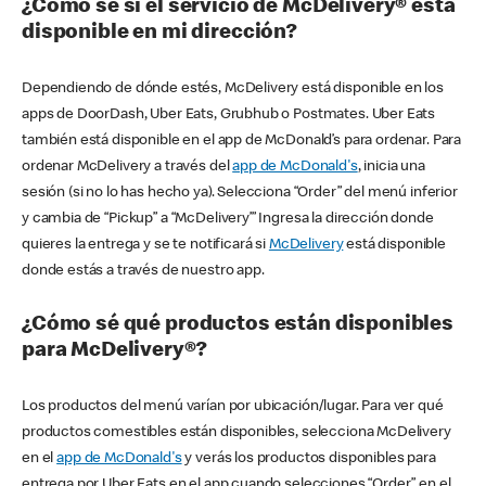
¿Cómo sé si el servicio de McDelivery® está
disponible en mi dirección?
Dependiendo de dónde estés, McDelivery está disponible en los
apps de DoorDash, Uber Eats, Grubhub o Postmates. Uber Eats
también está disponible en el app de McDonald’s para ordenar. Para
ordenar McDelivery a través del
app de McDonald's
, inicia una
sesión (si no lo has hecho ya). Selecciona “Order” del menú inferior
y cambia de “Pickup” a “McDelivery’” Ingresa la dirección donde
quieres la entrega y se te notificará si
McDelivery
está disponible
donde estás a través de nuestro app.
¿Cómo sé qué productos están disponibles
para McDelivery®?
Los productos del menú varían por ubicación/lugar. Para ver qué
productos comestibles están disponibles, selecciona McDelivery
en el
app de McDonald's
y verás los productos disponibles para
entrega por Uber Eats en el app cuando selecciones “Order” en el