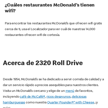
¿Cuáles restaurantes McDonald’s tienen
wifi?
Para encontrar los restaurantes McDonald’s que ofrecen wifi gratis
cerca de ti, usa el Localizador para ver cuál de nuestras 14,000
restaurantes ofrecen wifi de cortesía.
Acerca de 2320 Roll Drive
Desde 1954, McDonald’s se ha dedicado a servir comida de calidad y a
dar un servicio rápido a precios asequibles para nuestros clientes.
Visita un McDonald’s cercano y elige de un
menú
de favoritos,
incluyendo
café de McCafé®
,
ricos desayunos
,
deliciosas
hamburguesas
como nuestra
Quarter Pounder®* with Cheese
, ¡y