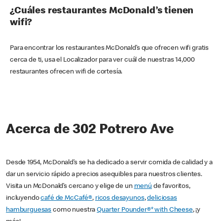
¿Cuáles restaurantes McDonald’s tienen
wifi?
Para encontrar los restaurantes McDonald’s que ofrecen wifi gratis
cerca de ti, usa el Localizador para ver cuál de nuestras 14,000
restaurantes ofrecen wifi de cortesía.
Acerca de 302 Potrero Ave
Desde 1954, McDonald’s se ha dedicado a servir comida de calidad y a
dar un servicio rápido a precios asequibles para nuestros clientes.
Visita un McDonald’s cercano y elige de un
menú
de favoritos,
incluyendo
café de McCafé®
,
ricos desayunos
,
deliciosas
hamburguesas
como nuestra
Quarter Pounder®* with Cheese
, ¡y