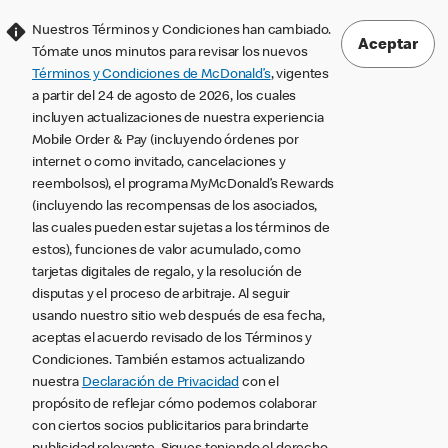
Nuestros Términos y Condiciones han cambiado.
Aceptar
Tómate unos minutos para revisar los nuevos
Términos y Condiciones de McDonald’s
, vigentes
a partir del 24 de agosto de 2026, los cuales
incluyen actualizaciones de nuestra experiencia
Mobile Order & Pay (incluyendo órdenes por
internet o como invitado, cancelaciones y
reembolsos), el programa MyMcDonald’s Rewards
(incluyendo las recompensas de los asociados,
las cuales pueden estar sujetas a los términos de
estos), funciones de valor acumulado, como
tarjetas digitales de regalo, y la resolución de
disputas y el proceso de arbitraje. Al seguir
usando nuestro sitio web después de esa fecha,
aceptas el acuerdo revisado de los Términos y
Condiciones. También estamos actualizando
nuestra
Declaración de Privacidad
con el
propósito de reflejar cómo podemos colaborar
con ciertos socios publicitarios para brindarte