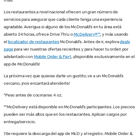
más!
Los restaurantes a nivel nacional ofrecen un gran número de
servicios para asegurar que cada cliente tenga una experiencia
agradable. Averigua si alguno de los McDonald’s en tu área está
abierto 24 horas, ofrece Drive Thru o
McDelivery®**
, y más usando
el
localizador de restaurantes
McDonald’s. Antes de ir, explora
deals
page
para ver nuestras ofertas recientes y para hacer tu orden por
adelantado con
Mobile Order & Pay†
, ¡disponible exclusivamente en el
app de McDonald’s!
La próxima vez que quieras darte un gustito, ve a un McDonald’s
cercano, ¡nos encantará atenderte!
*Peso antes de cocinarse: 4 oz.
**McDelivery está disponible en McDonald’s participantes. Los precios
pueden ser más altos que en los restaurantes. Aplican cargos por
entrega/servicio.
†Se requiere la descarga del app de McD y el registro. Mobile Order &