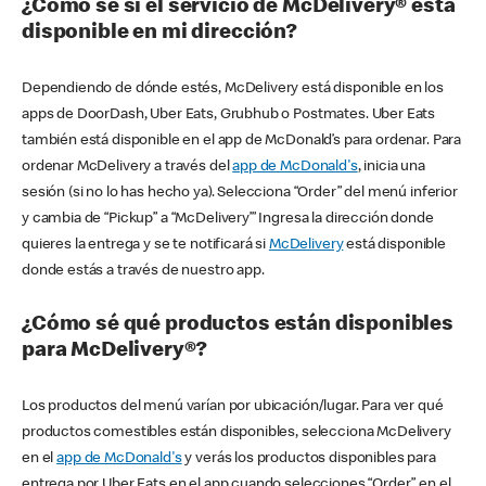
¿Cómo sé si el servicio de McDelivery® está
disponible en mi dirección?
Dependiendo de dónde estés, McDelivery está disponible en los
apps de DoorDash, Uber Eats, Grubhub o Postmates. Uber Eats
también está disponible en el app de McDonald’s para ordenar. Para
ordenar McDelivery a través del
app de McDonald's
, inicia una
sesión (si no lo has hecho ya). Selecciona “Order” del menú inferior
y cambia de “Pickup” a “McDelivery’” Ingresa la dirección donde
quieres la entrega y se te notificará si
McDelivery
está disponible
donde estás a través de nuestro app.
¿Cómo sé qué productos están disponibles
para McDelivery®?
Los productos del menú varían por ubicación/lugar. Para ver qué
productos comestibles están disponibles, selecciona McDelivery
en el
app de McDonald's
y verás los productos disponibles para
entrega por Uber Eats en el app cuando selecciones “Order” en el