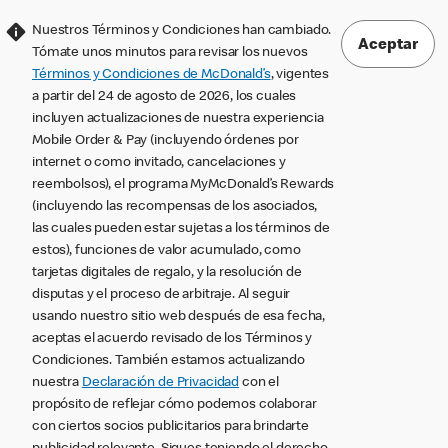
Nuestros Términos y Condiciones han cambiado.
Aceptar
Tómate unos minutos para revisar los nuevos
Términos y Condiciones de McDonald’s
, vigentes
a partir del 24 de agosto de 2026, los cuales
incluyen actualizaciones de nuestra experiencia
Mobile Order & Pay (incluyendo órdenes por
internet o como invitado, cancelaciones y
reembolsos), el programa MyMcDonald’s Rewards
(incluyendo las recompensas de los asociados,
las cuales pueden estar sujetas a los términos de
estos), funciones de valor acumulado, como
tarjetas digitales de regalo, y la resolución de
disputas y el proceso de arbitraje. Al seguir
usando nuestro sitio web después de esa fecha,
aceptas el acuerdo revisado de los Términos y
Condiciones. También estamos actualizando
nuestra
Declaración de Privacidad
con el
propósito de reflejar cómo podemos colaborar
con ciertos socios publicitarios para brindarte