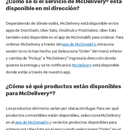
¿Cómo sé si el servicio de McDelivery® está
disponible en mi dirección?
Dependiendo de dónde estés, McDelivery está disponible en los
apps de DoorDash, Uber Eats, Grubhub o Postmates. Uber Eats
también está disponible en el app de McDonald’s para ordenar. Para
ordenar McDelivery a través del
app de McDonald's
, inicia una
sesión (si no lo has hecho ya). Selecciona “Order” del menú inferior
y cambia de “Pickup” a “McDelivery’” Ingresa la dirección donde
quieres la entrega y se te notificará si
McDelivery
está disponible
donde estás a través de nuestro app.
¿Cómo sé qué productos están disponibles
para McDelivery®?
Los productos del menú varían por ubicación/lugar. Para ver qué
productos comestibles están disponibles, selecciona McDelivery
en el
app de McDonald's
y verás los productos disponibles para
entrega por Uber Eats en el app cuando selecciones “Order” en el