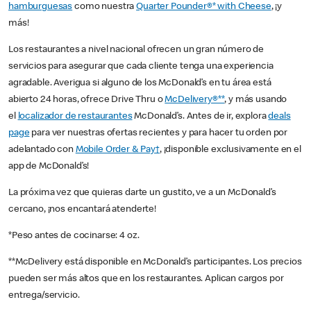
hamburguesas
como nuestra
Quarter Pounder®* with Cheese
, ¡y
más!
Los restaurantes a nivel nacional ofrecen un gran número de
servicios para asegurar que cada cliente tenga una experiencia
agradable. Averigua si alguno de los McDonald’s en tu área está
abierto 24 horas, ofrece Drive Thru o
McDelivery®**
, y más usando
el
localizador de restaurantes
McDonald’s. Antes de ir, explora
deals
page
para ver nuestras ofertas recientes y para hacer tu orden por
adelantado con
Mobile Order & Pay†
, ¡disponible exclusivamente en el
app de McDonald’s!
La próxima vez que quieras darte un gustito, ve a un McDonald’s
cercano, ¡nos encantará atenderte!
*Peso antes de cocinarse: 4 oz.
**McDelivery está disponible en McDonald’s participantes. Los precios
pueden ser más altos que en los restaurantes. Aplican cargos por
entrega/servicio.