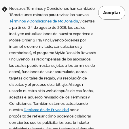
Nuestros Términos y Condiciones han cambiado.
Aceptar
Tómate unos minutos para revisar los nuevos
Términos y Condiciones de McDonald’s
, vigentes
a partir del 24 de agosto de 2026, los cuales
incluyen actualizaciones de nuestra experiencia
Mobile Order & Pay (incluyendo órdenes por
internet o como invitado, cancelaciones y
reembolsos), el programa MyMcDonald’s Rewards
(incluyendo las recompensas de los asociados,
las cuales pueden estar sujetas a los términos de
estos), funciones de valor acumulado, como
tarjetas digitales de regalo, y la resolución de
disputas y el proceso de arbitraje. Al seguir
usando nuestro sitio web después de esa fecha,
aceptas el acuerdo revisado de los Términos y
Condiciones. También estamos actualizando
nuestra
Declaración de Privacidad
con el
propósito de reflejar cómo podemos colaborar
con ciertos socios publicitarios para brindarte