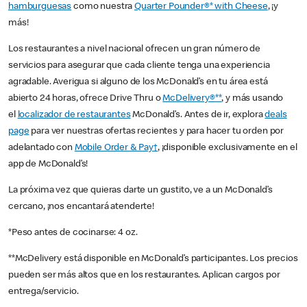
hamburguesas
como nuestra
Quarter Pounder®* with Cheese
, ¡y
más!
Los restaurantes a nivel nacional ofrecen un gran número de
servicios para asegurar que cada cliente tenga una experiencia
agradable. Averigua si alguno de los McDonald’s en tu área está
abierto 24 horas, ofrece Drive Thru o
McDelivery®**
, y más usando
el
localizador de restaurantes
McDonald’s. Antes de ir, explora
deals
page
para ver nuestras ofertas recientes y para hacer tu orden por
adelantado con
Mobile Order & Pay†
, ¡disponible exclusivamente en el
app de McDonald’s!
La próxima vez que quieras darte un gustito, ve a un McDonald’s
cercano, ¡nos encantará atenderte!
*Peso antes de cocinarse: 4 oz.
**McDelivery está disponible en McDonald’s participantes. Los precios
pueden ser más altos que en los restaurantes. Aplican cargos por
entrega/servicio.