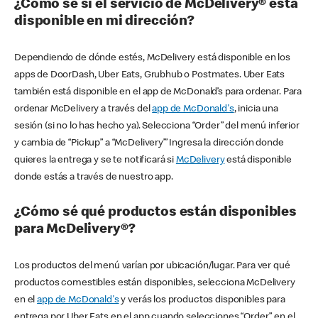
¿Cómo sé si el servicio de McDelivery® está
disponible en mi dirección?
Dependiendo de dónde estés, McDelivery está disponible en los
apps de DoorDash, Uber Eats, Grubhub o Postmates. Uber Eats
también está disponible en el app de McDonald’s para ordenar. Para
ordenar McDelivery a través del
app de McDonald's
, inicia una
sesión (si no lo has hecho ya). Selecciona “Order” del menú inferior
y cambia de “Pickup” a “McDelivery’” Ingresa la dirección donde
quieres la entrega y se te notificará si
McDelivery
está disponible
donde estás a través de nuestro app.
¿Cómo sé qué productos están disponibles
para McDelivery®?
Los productos del menú varían por ubicación/lugar. Para ver qué
productos comestibles están disponibles, selecciona McDelivery
en el
app de McDonald's
y verás los productos disponibles para
entrega por Uber Eats en el app cuando selecciones “Order” en el