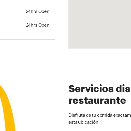
24hrs Open
24hrs Open
hrs Open
24hrs Open
Servicios di
restaurante
Disfruta de tu comida exactam
esta ubicación