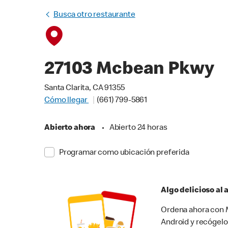
Busca otro restaurante
27103 Mcbean Pkwy
Santa Clarita, CA 91355
Cómo llegar
(661) 799-5861
Abierto ahora
•
Abierto 24 horas
Programar como ubicación preferida
Algo delicioso al
Ordena ahora con M
Android y recógelo