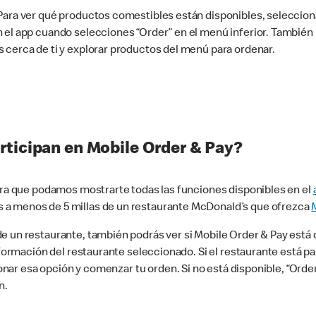
 Para ver qué productos comestibles están disponibles, seleccio
n el app cuando selecciones “Order” en el menú inferior. Tambié
 cerca de ti y explorar productos del menú para ordenar.
rticipan en Mobile Order & Pay?
para que podamos mostrarte todas las funciones disponibles en el
 a menos de 5 millas de un restaurante McDonald’s que ofrezca
 un restaurante, también podrás ver si Mobile Order & Pay está d
información del restaurante seleccionado. Si el restaurante está p
ccionar esa opción y comenzar tu orden. Si no está disponible, “Or
n.