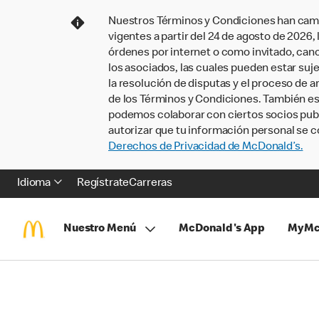
Nuestros Términos y Condiciones han camb
vigentes a partir del 24 de agosto de 2026
órdenes por internet o como invitado, ca
los asociados, las cuales pueden estar suje
la resolución de disputas y el proceso de a
de los Términos y Condiciones. También e
podemos colaborar con ciertos socios publi
autorizar que tu información personal se c
Derechos de Privacidad de McDonald’s.
Idioma
Regístrate
Carreras
Nuestro Menú
McDonald's App
MyMc